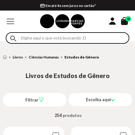
Compra 100% segura
Formas de entrega
Retire na loja
Eventos
Em até 4x sem juros no cartão*
0
Livros
Ciências Humanas
Estudos de Gênero
Livros de Estudos de Gênero
Escolha aqui
Filtrar
254