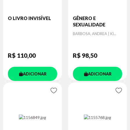
O LIVRO INVISÍVEL
GÊNERO E
SEXUALIDADE
Autor
BARBOSA, ANDREA | KI...
R$ 110
,00
R$ 98
,50
ADICIONAR
ADICIONAR