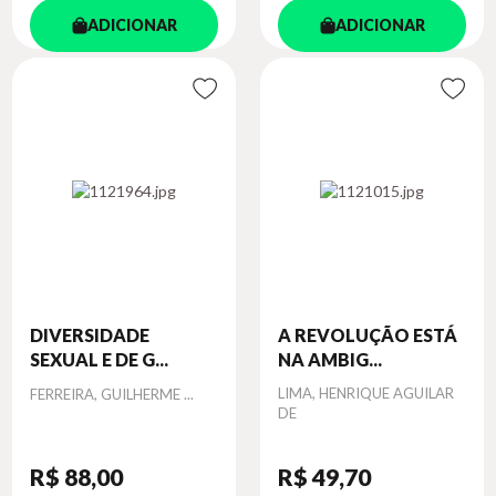
ADICIONAR
ADICIONAR
DIVERSIDADE
A REVOLUÇÃO ESTÁ
SEXUAL E DE G...
NA AMBIG...
Autor
Autor
LIMA, HENRIQUE AGUILAR
FERREIRA, GUILHERME ...
DE
R$ 88
,00
R$ 49
,70