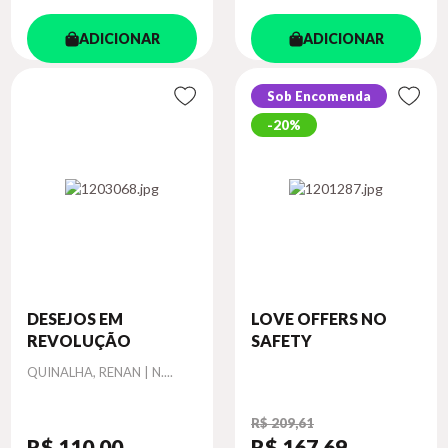
ADICIONAR
ADICIONAR
Sob Encomenda
20%
DESEJOS EM
LOVE OFFERS NO
REVOLUÇÃO
SAFETY
Autor
QUINALHA, RENAN | N....
R$ 209,61
R$ 110
,00
R$ 167
,69