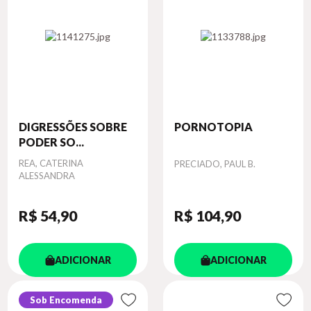
DIGRESSÕES SOBRE
PORNOTOPIA
PODER SO...
Autor
REA, CATERINA
Autor
PRECIADO, PAUL B.
ALESSANDRA
R$ 54
,90
R$ 104
,90
ADICIONAR
ADICIONAR
Sob Encomenda