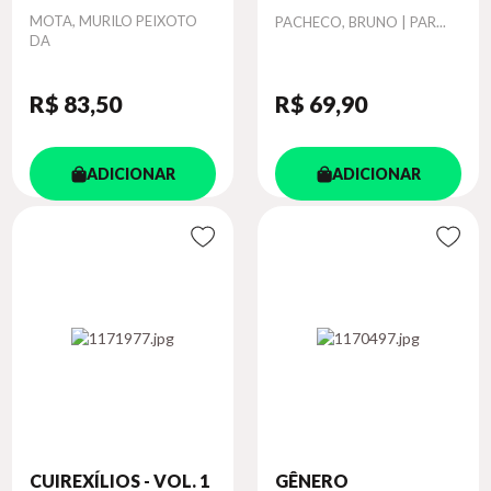
Autor
MOTA, MURILO PEIXOTO
Autor
PACHECO, BRUNO | PAR...
DA
R$ 83
,50
R$ 69
,90
ADICIONAR
ADICIONAR
CUIREXÍLIOS - VOL. 1
GÊNERO