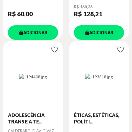
R$ 160,26
R$ 60
,00
R$ 128
,21
ADICIONAR
ADICIONAR
ADOLESCÊNCIA
ÉTICAS, ESTÉTICAS,
TRANS E A TE...
POLÍTI...
Autor
CALDERARO, FLÁVIO VAZ