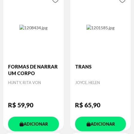
FORMAS DE NARRAR
TRANS
UM CORPO
Autor
Autor
HUNTY, RITA VON
JOYCE, HELEN
R$ 59
,90
R$ 65
,90
ADICIONAR
ADICIONAR