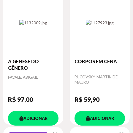
A GÊNESE DO
CORPOS EM CENA
GÊNERO
Autor
Autor
RUCOVSKY, MARTIN DE
FAVALE, ABIGAIL
MAURO
R$ 97
,00
R$ 59
,90
ADICIONAR
ADICIONAR