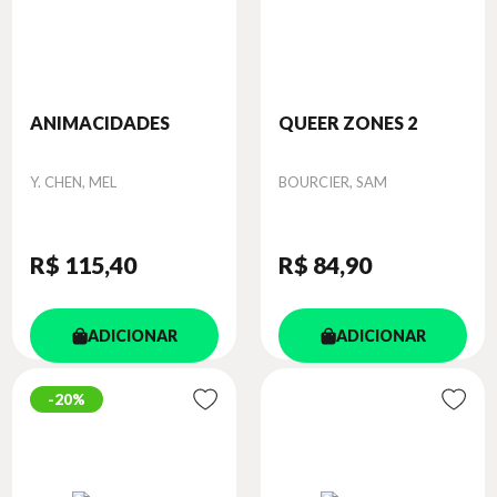
ANIMACIDADES
QUEER ZONES 2
Autor
Autor
Y. CHEN, MEL
BOURCIER, SAM
R$ 115
,40
R$ 84
,90
ADICIONAR
ADICIONAR
20%