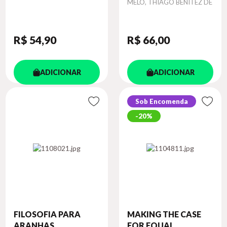
Autor
MELO, THIAGO BENITEZ DE
R$ 54
,90
R$ 66
,00
ADICIONAR
ADICIONAR
Sob Encomenda
20%
FILOSOFIA PARA
MAKING THE CASE
ARANHAS
FOR EQUAL...