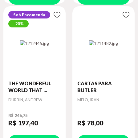
Sob Encomenda
20%
THE WONDERFUL
CARTAS PARA
WORLD THAT ...
BUTLER
Autor
Autor
DURBIN, ANDREW
MELO, IRAN
R$ 246,75
R$ 197
,40
R$ 78
,00