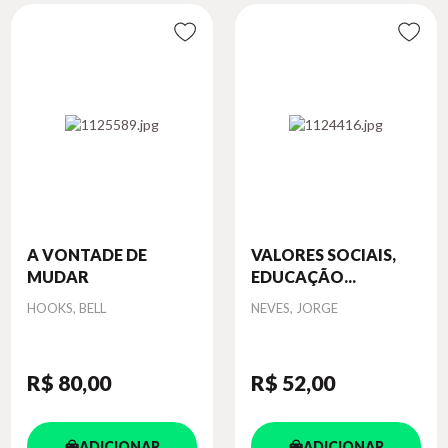
A VONTADE DE
VALORES SOCIAIS,
MUDAR
EDUCAÇÃO...
Autor
Autor
HOOKS, BELL
NEVES, JORGE
R$ 80
,00
R$ 52
,00
ADICIONAR
ADICIONAR