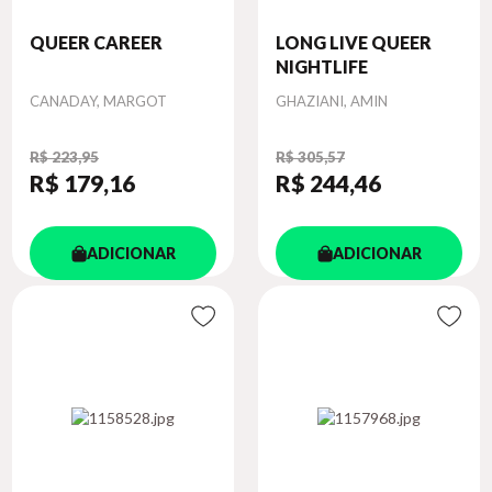
QUEER CAREER
LONG LIVE QUEER
NIGHTLIFE
Autor
Autor
CANADAY, MARGOT
GHAZIANI, AMIN
R$ 223,95
R$ 305,57
R$ 179
,16
R$ 244
,46
ADICIONAR
ADICIONAR