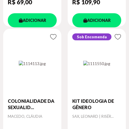
R$ 69
,00
R$ 109
,90
ADICIONAR
ADICIONAR
Sob Encomenda
COLONIALIDADE DA
KIT IDEOLOGIA DE
SEXUALID...
GÊNERO
Autor
Autor
MACEDO, CLÁUDIA
SAX, LEONARD | RISÉR...