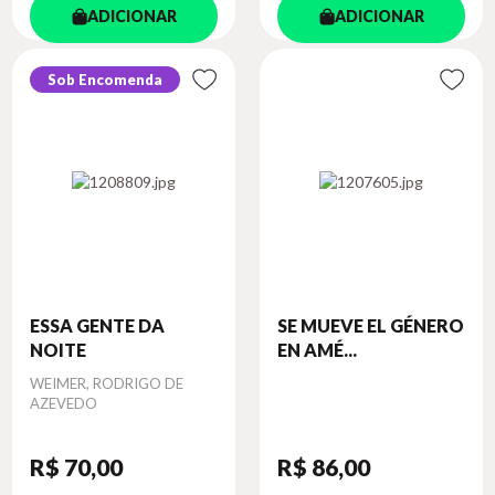
ADICIONAR
ADICIONAR
Sob Encomenda
ESSA GENTE DA
SE MUEVE EL GÉNERO
NOITE
EN AMÉ...
Autor
WEIMER, RODRIGO DE
AZEVEDO
R$ 70
,00
R$ 86
,00