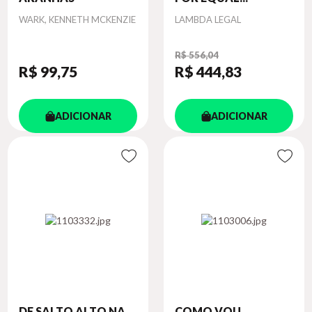
Autor
Autor
WARK, KENNETH MCKENZIE
LAMBDA LEGAL
R$ 556,04
R$ 99
,75
R$ 444
,83
ADICIONAR
ADICIONAR
DE SALTO ALTO NA
COMO VOU