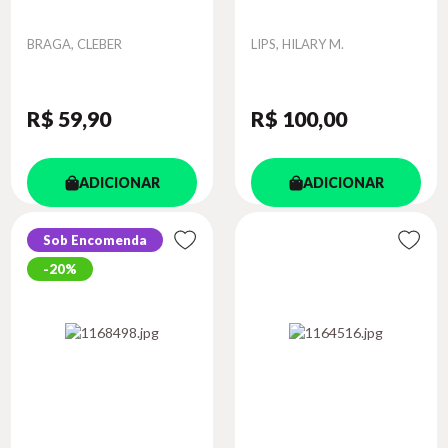
Autor
Autor
BRAGA, CLEBER
LIPS, HILARY M.
R$ 59
,90
R$ 100
,00
ADICIONAR
ADICIONAR
Sob Encomenda
20%