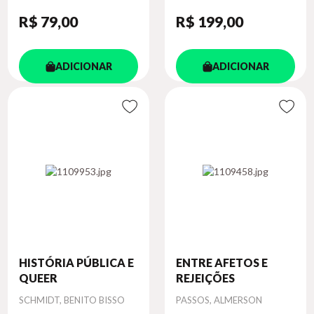
R$ 79
,00
R$ 199
,00
ADICIONAR
ADICIONAR
HISTÓRIA PÚBLICA E
ENTRE AFETOS E
QUEER
REJEIÇÕES
Autor
Autor
SCHMIDT, BENITO BISSO
PASSOS, ALMERSON