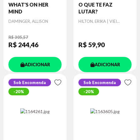
WHAT'S ON HER
O QUE TE FAZ
MIND
LUTAR?
Autor
Autor
DAMINGER, ALLISON
HILTON, ERIKA | VIEI...
R$ 305,57
R$ 244
,46
R$ 59
,90
ADICIONAR
ADICIONAR
Sob Encomenda
Sob Encomenda
20%
20%