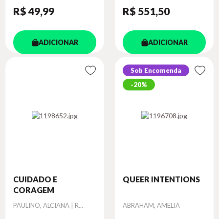
R$ 49
,99
R$ 551
,50
ADICIONAR
ADICIONAR
Sob Encomenda
20%
CUIDADO E
QUEER INTENTIONS
CORAGEM
Autor
Autor
PAULINO, ALCIANA | R...
ABRAHAM, AMELIA