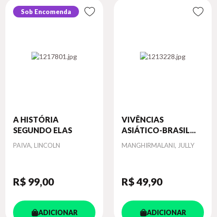
Sob Encomenda
A HISTÓRIA
VIVÊNCIAS
SEGUNDO ELAS
ASIÁTICO-BRASIL...
Autor
Autor
PAIVA, LINCOLN
MANGHIRMALANI, JULLY
R$ 99
,00
R$ 49
,90
ADICIONAR
ADICIONAR