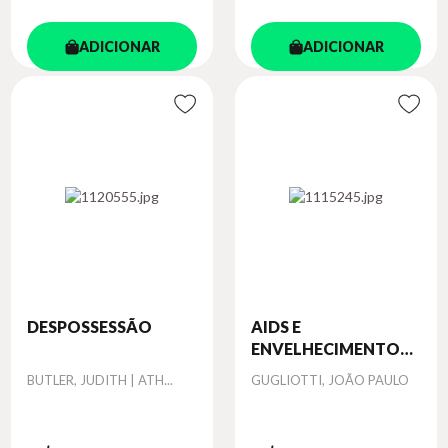
ADICIONAR
ADICIONAR
DESPOSSESSÃO
AIDS E
ENVELHECIMENTO
HOM...
Autor
Autor
BUTLER, JUDITH | ATH...
GUGLIOTTI, JOÃO PAULO