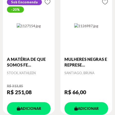
Sob Encomenda
20%
A MATÉRIA DE QUE
MULHERES NEGRAS E
SOMOS FE...
REPRESE...
Autor
Autor
STOCK, KATHLEEN
SANTIAGO, BRUNA
R$ 313,85
R$ 251
,08
R$ 66
,00
ADICIONAR
ADICIONAR