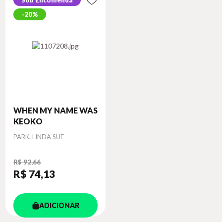
Sob Encomenda
20%
WHEN MY NAME WAS
KEOKO
Autor
PARK, LINDA SUE
R$ 92,66
R$ 74
,13
ADICIONAR