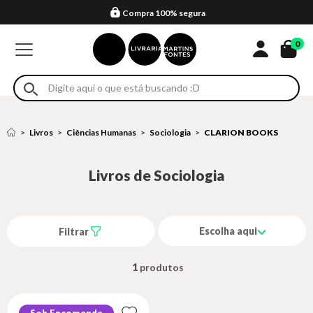
Compra 100% segura
Formas de entrega
Retire na loja
Eventos
Em até 4x sem juros no cartão*
0
Livros
Ciências Humanas
Sociologia
CLARION BOOKS
Livros de Sociologia
Escolha aqui
Filtrar
1