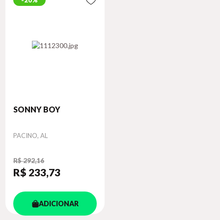
20%
SONNY BOY
Autor
PACINO, AL
R$ 292,16
R$ 233
,73
ADICIONAR