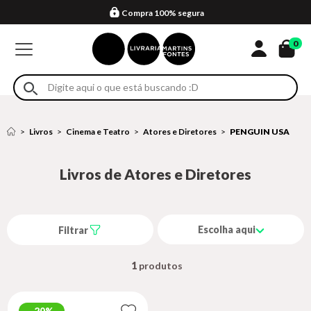
Compra 100% segura
Formas de entrega
Retire na loja
Eventos
Em até 4x sem juros no cartão*
0
Livros
Cinema e Teatro
Atores e Diretores
PENGUIN USA
Livros de Atores e Diretores
Escolha aqui
Filtrar
1