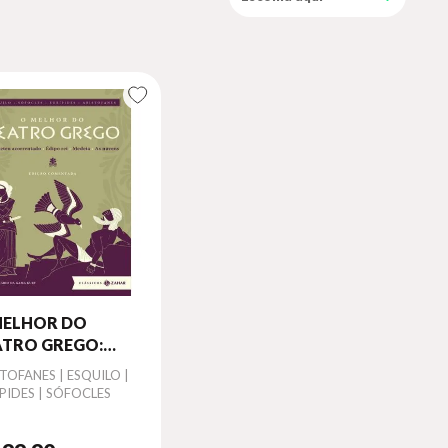
MELHOR DO
ATRO GREGO:
IÇÃO
or
TOFANES | ESQUILO |
MENTADA
PIDES | SÓFOCLES