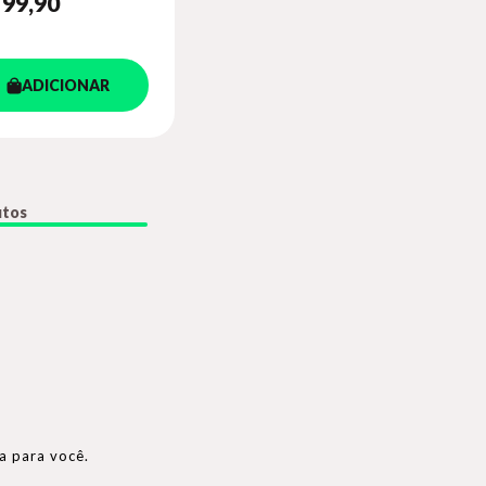
 99
,90
ADICIONAR
utos
ta para você.