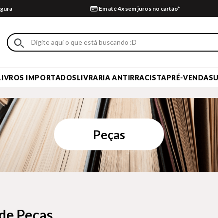
gura
Em até 4x sem juros no cartão*
LIVROS IMPORTADOS
LIVRARIA ANTIRRACISTA
PRÉ-VENDA
S
Peças
 de Peças