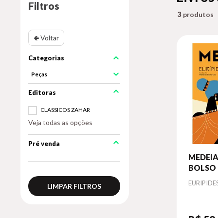
Filtros
3
🢀 Voltar
Peças
CLASSICOS ZAHAR
Veja todas as opções
Pré venda
MEDEIA
BOLSO 
(COM
Autor
EURIPIDE
LIMPAR FILTROS
APRES
ADRIAN
DUART