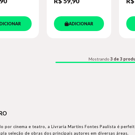
,90
R$ 59
,90
R$
DICIONAR
ADICIONAR
Mostrando
3 de 3 prod
TRO
 por cinema e teatro, a Livraria Martins Fontes Paulista é perfei
a seleção de obras dos principais autores em diversas áreas.