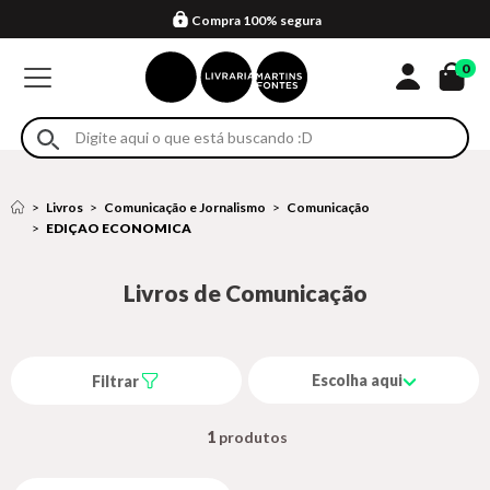
Compra 100% segura
Formas de entrega
Retire na loja
Eventos
Em até 4x sem juros no cartão*
0
Livros
Comunicação e Jornalismo
Comunicação
EDIÇAO ECONOMICA
Livros de Comunicação
Escolha aqui
Filtrar
1