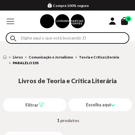
Compra 100% segura
Formas de entrega
Retire na loja
Eventos
Em até 4x sem juros no cartão*
0
Livros
Comunicação e Jornalismo
Teoria e Crítica Literária
PARALELO13S
Livros de Teoria e Crítica Literária
Escolha aqui
Filtrar
1