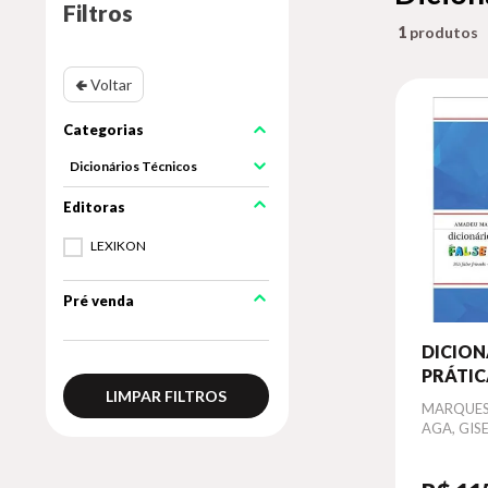
Filtros
1
🢀 Voltar
Dicionários Técnicos
LEXIKON
Pré venda
DICION
PRÁTIC
LIMPAR FILTROS
FRIEND
Autor
MARQUES
AGA, GIS