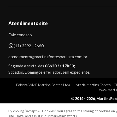
Atendimento site
Fale conosco
(11) 3292 - 2660
atendimento@martinsfontespaulista.com.br
Segunda a sexta, das
08h30
às
17h30;
Sábados, Domingos e feriados, sem expediente.
Editora WMF Martins Fontes Ltda. | Livraria Martins Fontes | 
www.martin
© 2014 -
2026
, MartinsFon
By clicking “Accept All Cookies”, you agree to the storing of cookies on
Sobe
site usage, and assist in our marketing efforts.