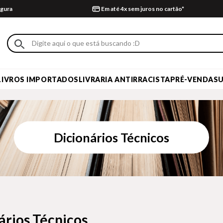
gura
Em até 4x sem juros no cartão*
LIVROS IMPORTADOS
LIVRARIA ANTIRRACISTA
PRÉ-VENDA
S
Dicionários Técnicos
ários Técnicos