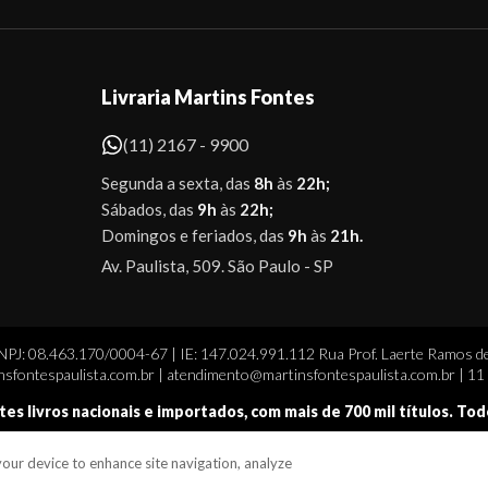
Livraria Martins Fontes
(11) 2167 - 9900
Segunda a sexta, das
8h
às
22h;
Sábados, das
9h
às
22h;
Domingos e feriados, das
9h
às
21h.
Av. Paulista, 509. São Paulo - SP
CNPJ: 08.463.170/0004-67 | IE: 147.024.991.112 Rua Prof. Laerte Ramos de
sfontespaulista.com.br | atendimento@martinsfontespaulista.com.br | 1
tes livros nacionais e importados, com mais de 700 mil títulos. To
 your device to enhance site navigation, analyze