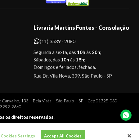
Livraria Martins Fontes - Consolação
(11) 3539 - 2080
Segunda a sexta, das
10h
às
20h;
Sábados, das
10h
às
18h;
Domingos e feriados, fechada.
Rua Dr. Vila Nova, 309. São Paulo - SP
 Carvalho, 133 – Bela Vista – São Paulo – SP – Cep 01325-030 |
1 3292-2660
dos os direitos reservados.
Cookies Settings
Accept All Cookies