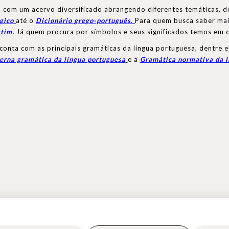
ta com um acervo diversificado abrangendo diferentes temáticas, d
gico
até o
Dicionário grego-português.
Para quem busca saber mais
tim.
Já quem procura por símbolos e seus significados temos em 
 conta com as principais gramáticas da língua portuguesa, dentre e
rna gramática da língua portuguesa
e a
Gramática normativa da l