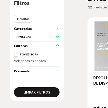
Filtros
12
🢀 Voltar
Direito Civil
FGV EDITORA
Veja todas as opções
Pré venda
RESOL
DE DISP
LIMPAR FILTROS