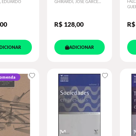
Autor
Aut
FAL
, EDUARDO
GHIRARDI, JOSE GARCE...
GUER
ALME
,00
R$ 128
,00
R$
DICIONAR
ADICIONAR
comenda