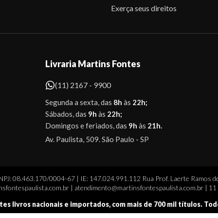
Exerça seus direitos
Livraria Martins Fontes
(11) 2167 - 9900
Segunda a sexta, das
8h
às
22h;
Sábados, das
9h
às
22h;
Domingos e feriados, das
9h
às
21h.
Av. Paulista, 509. São Paulo - SP
CNPJ: 08.463.170/0004-67 | IE: 147.024.991.112 Rua Prof. Laerte Ramos de
sfontespaulista.com.br | atendimento@martinsfontespaulista.com.br | 1
tes livros nacionais e importados, com mais de 700 mil títulos. To