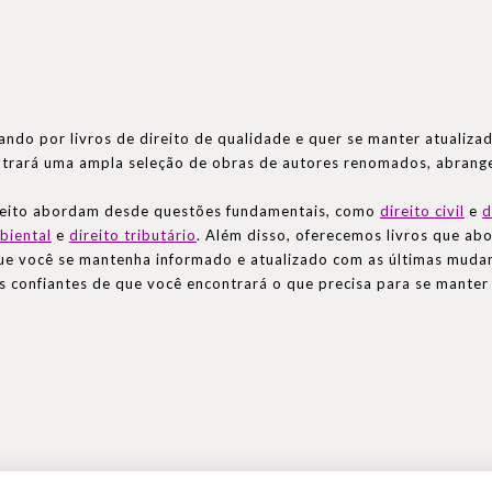
ando por livros de direito de qualidade e quer se manter atualizad
ontrará uma ampla seleção de obras de autores renomados, abran
ireito abordam desde questões fundamentais, como
direito civil
e
d
biental
e
direito tributário
. Além disso, oferecemos livros que a
ue você se mantenha informado e atualizado com as últimas mudan
s confiantes de que você encontrará o que precisa para se manter 