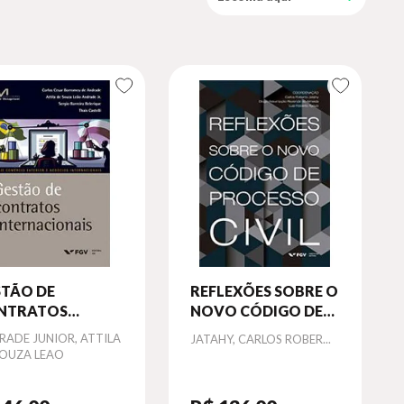
STÃO DE
REFLEXÕES SOBRE O
NTRATOS
NOVO CÓDIGO DE
TERNACIONAIS
PROCESSO CIVIL
or
RADE JUNIOR, ATTILA
Autor
JATAHY, CARLOS ROBER...
SOUZA LEAO