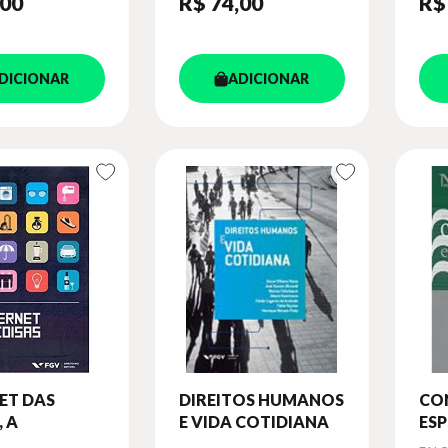
,00
R$ 74
,00
R$
DICIONAR
ADICIONAR
ET DAS
DIREITOS HUMANOS
CO
, A
E VIDA COTIDIANA
ESP