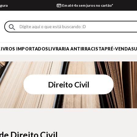
gura
Em até 4x sem juros no cartão*
LIVROS IMPORTADOS
LIVRARIA ANTIRRACISTA
PRÉ-VENDA
S
Direito Civil
de Direito Civil