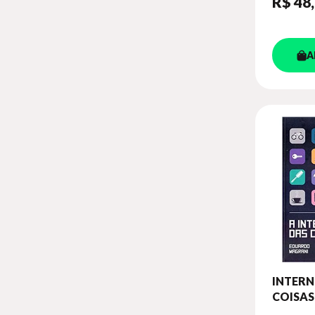
R$ 48
A
INTERN
COISAS