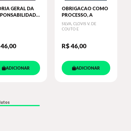
RIA GERAL DA
OBRIGACAO COMO
SPONSABILIDADE
PROCESSO, A
IL - COLEÇAO
or
Autor
SILVA, CLOVIS V. DE
EITO
COUTO E
PRESARIAL
 46
,00
R$ 46
,00
ADICIONAR
ADICIONAR
dutos