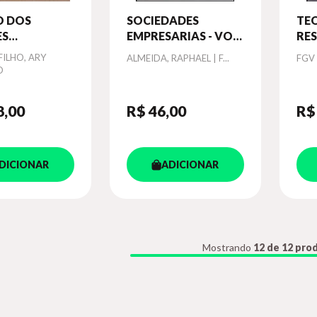
O DOS
SOCIEDADES
TEO
ES
EMPRESARIAS - VOL.
RE
ARIOS - VOL.
2
CIV
ILHO, ARY
Autor
Aut
ALMEIDA, RAPHAEL | F...
FGV
O 2
DIR
O
EM
8
,00
R$ 46
,00
R$
DICIONAR
ADICIONAR
Mostrando
12 de 12 pro