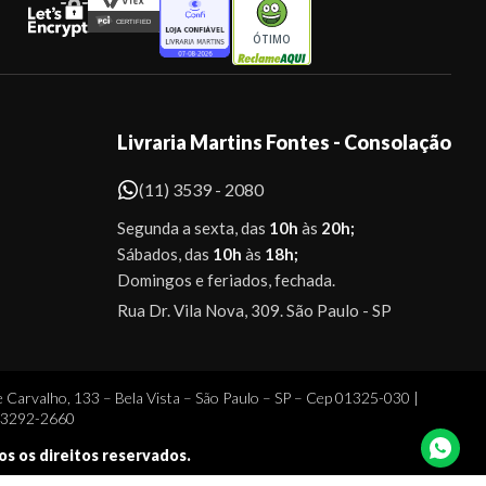
ÓTIMO
Livraria Martins Fontes - Consolação
(11) 3539 - 2080
Segunda a sexta, das
10h
às
20h;
Sábados, das
10h
às
18h;
Domingos e feriados, fechada.
Rua Dr. Vila Nova, 309. São Paulo - SP
 Carvalho, 133 – Bela Vista – São Paulo – SP – Cep 01325-030 |
1 3292-2660
dos os direitos reservados.