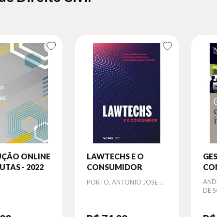
UÇÃO ONLINE
LAWTECHS E O
GE
UTAS - 2022
CONSUMIDOR
CO
IN
Autor
Aut
AND
PORTO, ANTONIO JOSE ...
DE 