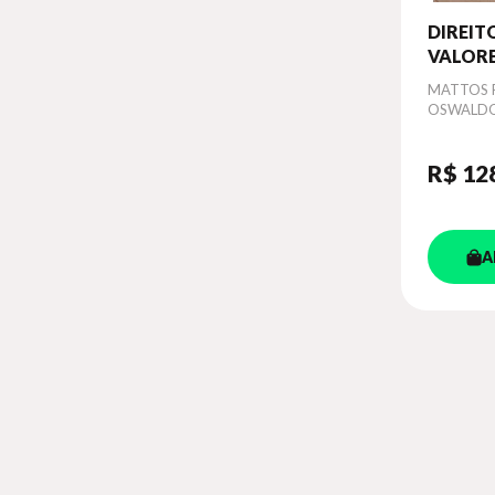
DIREIT
VALOR
MOBILI
Autor
MATTOS F
1 - TOM
OSWALD
R$ 12
A