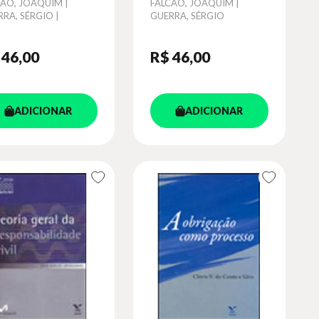
or
CÃO, JOAQUIM |
Autor
FALCÃO, JOAQUIM |
RA, SÉRGIO |
GUERRA, SÉRGIO
IDA, RAFAEL
 46
,00
R$ 46
,00
ADICIONAR
ADICIONAR