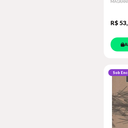
Autor
MAGRANI
R$ 53
A
Sob En