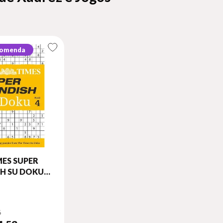
comenda
MES SUPER
SH SU DOKU
4
6