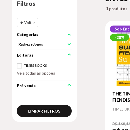
Filtros
1
🢀 Voltar
Sob En
20%
Xadrez e Jogos
TIMES BOOKS
Veja todas as opções
Pré venda
THE TI
FIENDI
BOOK 
Autor
TIMES UK
LIMPAR FILTROS
R$ 168,1