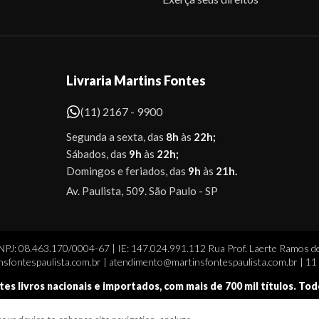
Livraria Martins Fontes
(11) 2167 - 9900
Segunda a sexta, das
8h
às
22h;
Sábados, das
9h
às
22h;
Domingos e feriados, das
9h
às
21h.
Av. Paulista, 509. São Paulo - SP
CNPJ: 08.463.170/0004-67 | IE: 147.024.991.112 Rua Prof. Laerte Ramos de
sfontespaulista.com.br | atendimento@martinsfontespaulista.com.br | 1
tes livros nacionais e importados, com mais de 700 mil títulos. To