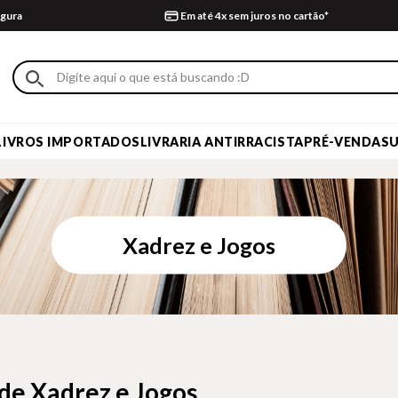
gura
Em até 4x sem juros no cartão*
LIVROS IMPORTADOS
LIVRARIA ANTIRRACISTA
PRÉ-VENDA
S
Xadrez e Jogos
 de Xadrez e Jogos