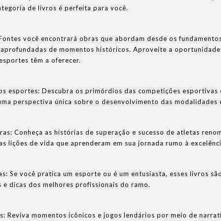
tegoria de livros é perfeita para você.
 Fontes você encontrará obras que abordam desde os fundamentos 
s aprofundadas de momentos históricos. Aproveite a oportunidade 
 esportes têm a oferecer.
dos esportes: Descubra os primórdios das competições esportivas 
ma perspectiva única sobre o desenvolvimento das modalidades e 
oras: Conheça as histórias de superação e sucesso de atletas reno
 as lições de vida que aprenderam em sua jornada rumo à excelênci
s: Se você pratica um esporte ou é um entusiasta, esses livros s
s e dicas dos melhores profissionais do ramo.
: Reviva momentos icônicos e jogos lendários por meio de narrat