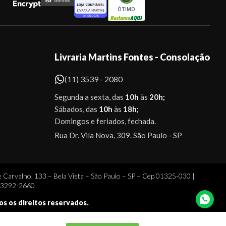
ÓTIMO
Livraria Martins Fontes - Consolação
(11) 3539 - 2080
Segunda a sexta, das
10h
às
20h;
Sábados, das
10h
às
18h;
Domingos e feriados, fechada.
Rua Dr. Vila Nova, 309. São Paulo - SP
 Carvalho, 133 – Bela Vista – São Paulo – SP – Cep 01325-030 |
1 3292-2660
dos os direitos reservados.