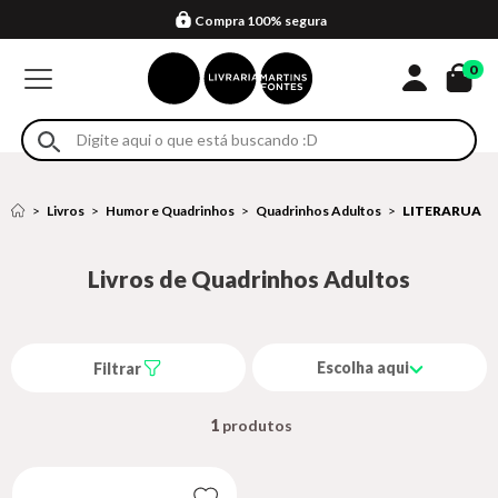
Compra 100% segura
Formas de entrega
Retire na loja
Eventos
Em até 4x sem juros no cartão*
0
Livros
Humor e Quadrinhos
Quadrinhos Adultos
LITERARUA
Livros de Quadrinhos Adultos
Escolha aqui
Filtrar
1