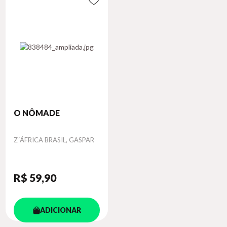
O NÔMADE
Autor
Z´ÁFRICA BRASIL, GASPAR
R$ 59
,90
ADICIONAR