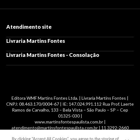
Atendimento site
Livraria Martins Fontes
Livraria Martins Fontes - Consolação
Editora WMF Martins Fontes Ltda. | Livraria Martins Fontes |
CNPJ: 08.463.170/0004-67 | IE: 147.024.991.112 Rua Prof. Laerte
Ramos de Carvalho, 133 – Bela Vista – São Paulo – SP – Cep
01325-030 |
www.martinsfontespaulista.com.br |
atendimento@martinsfontespaulista.com.br | 11 3292-2660
By clicking “Accept All Cookies”, you agree to the storing of
© 2014 -
2026
, MartinsFontes livros nacionais e importados,