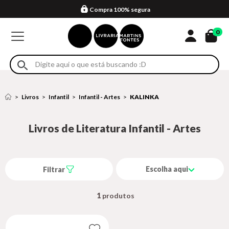
Compra 100% segura
Formas de entrega
Retire na loja
Eventos
Em até 4x sem juros no cartão*
0
Livros
Infantil
Infantil - Artes
KALINKA
Livros de Literatura Infantil - Artes
Escolha aqui
Filtrar
1