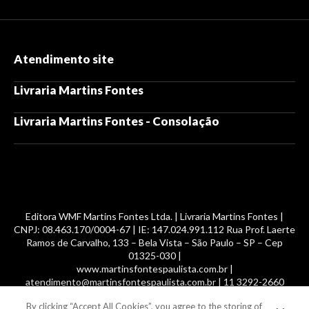
Atendimento site
Livraria Martins Fontes
Livraria Martins Fontes - Consolação
Editora WMF Martins Fontes Ltda. | Livraria Martins Fontes |
CNPJ: 08.463.170/0004-67 | IE: 147.024.991.112 Rua Prof. Laerte
Ramos de Carvalho, 133 – Bela Vista – São Paulo – SP – Cep
01325-030 |
www.martinsfontespaulista.com.br |
atendimento@martinsfontespaulista.com.br | 11 3292-2660
By clicking “Accept All Cookies”, you agree to the storing of
© 2014 -
2026
, MartinsFontes livros nacionais e importados,