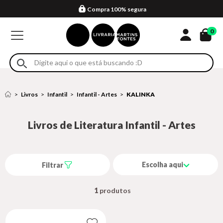
Compra 100% segura
Formas de entrega
Retire na loja
Eventos
Em até 4x sem juros no cartão*
0
Livros
Infantil
Infantil - Artes
KALINKA
Livros de Literatura Infantil - Artes
Escolha aqui
Filtrar
1