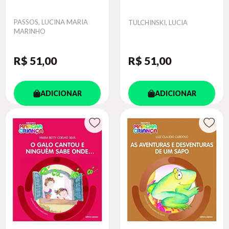
Autor
PASSOS, LUCINA MARIA
Autor
TULCHINSKI, LUCIA
MARINHO
R$ 51
,00
R$ 51
,00
ADICIONAR
ADICIONAR