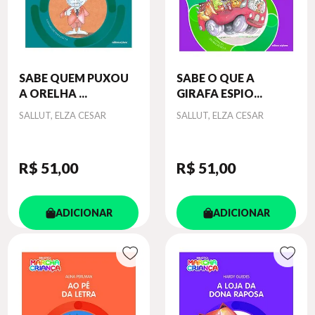
SABE QUEM PUXOU
SABE O QUE A
A ORELHA ...
GIRAFA ESPIO...
Autor
Autor
SALLUT, ELZA CESAR
SALLUT, ELZA CESAR
R$ 51
,00
R$ 51
,00
ADICIONAR
ADICIONAR