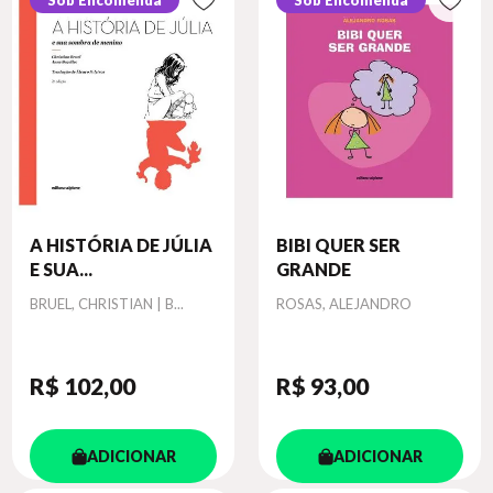
Sob Encomenda
Sob Encomenda
A HISTÓRIA DE JÚLIA
BIBI QUER SER
E SUA...
GRANDE
Autor
Autor
BRUEL, CHRISTIAN | B...
ROSAS, ALEJANDRO
R$ 102
,00
R$ 93
,00
ADICIONAR
ADICIONAR