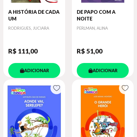
A HISTÓRIA DE CADA
DE PAPO COM A
UM
NOITE
Autor
Autor
RODRIGUES, JUCIARA
PERLMAN, ALINA
R$ 111
,00
R$ 51
,00
ADICIONAR
ADICIONAR