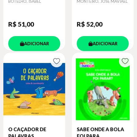
Autor
Autor
BOTELHO, ISABEL
MONTEIRO, JOSE MAVIAEL
R$ 51
,00
R$ 52
,00
ADICIONAR
ADICIONAR
O CAÇADOR DE
SABE ONDE A BOLA
PALAVRAS
FOI PARA...