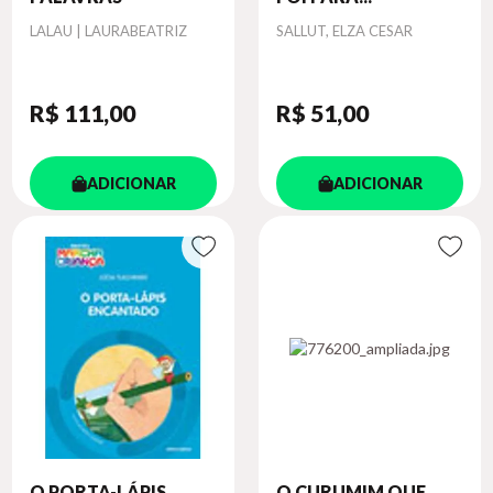
Autor
Autor
LALAU | LAURABEATRIZ
SALLUT, ELZA CESAR
R$ 111
,00
R$ 51
,00
ADICIONAR
ADICIONAR
O PORTA-LÁPIS
O CURUMIM QUE