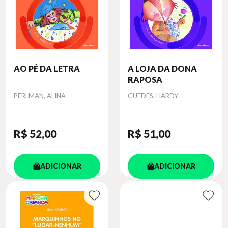
AO PÉ DA LETRA
A LOJA DA DONA
RAPOSA
Autor
Autor
PERLMAN, ALINA
GUEDES, HARDY
R$ 52
,00
R$ 51
,00
ADICIONAR
ADICIONAR