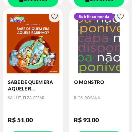
Sob Encomenda
SABE DE QUEM ERA
O MONSTRO
AQUELE R...
Autor
Autor
SALLUT, ELZA CESAR
RIOS, ROSANA
R$ 51
,00
R$ 93
,00