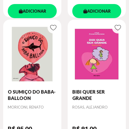
ADICIONAR
ADICIONAR
O SUMIÇO DO BABA-
BIBI QUER SER
BALLOON
GRANDE
Autor
Autor
MORICONI, RENATO
ROSAS, ALEJANDRO
R$ 95
,00
R$ 91
,00