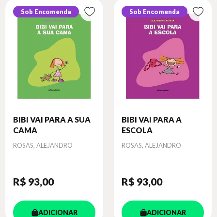
Sob Encomenda
Sob Encomenda
BIBI VAI PARA A SUA
BIBI VAI PARA A
CAMA
ESCOLA
Autor
Autor
ROSAS, ALEJANDRO
ROSAS, ALEJANDRO
R$ 93
,00
R$ 93
,00
ADICIONAR
ADICIONAR