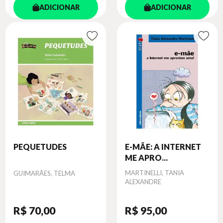
ADICIONAR
ADICIONAR
PEQUETUDES
E-MÃE: A INTERNET
ME APRO...
Autor
Autor
MARTINELLI, TANIA
GUIMARÃES, TELMA
ALEXANDRE
R$ 70
,00
R$ 95
,00