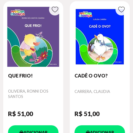
QUE FRIO!
CADÊ O OVO?
Autor
OLIVEIRA, RONNI DOS
Autor
CARRERA, CLAUDIA
SANTOS
R$ 51
,00
R$ 51
,00
ADICIONAR
ADICIONAR