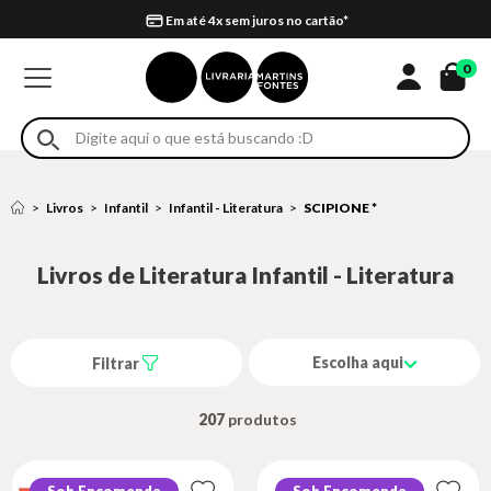
Compra 100% segura
Formas de entrega
Retire na loja
Eventos
Em até 4x sem juros no cartão*
0
Livros
Infantil
Infantil - Literatura
SCIPIONE *
Livros de Literatura Infantil - Literatura
Escolha aqui
Filtrar
207