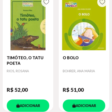
TIMÓTEO, O TATU
O BOLO
POETA
Autor
Autor
RIOS, ROSANA
BOHRER, ANA MARIA
R$ 52
,00
R$ 51
,00
ADICIONAR
ADICIONAR