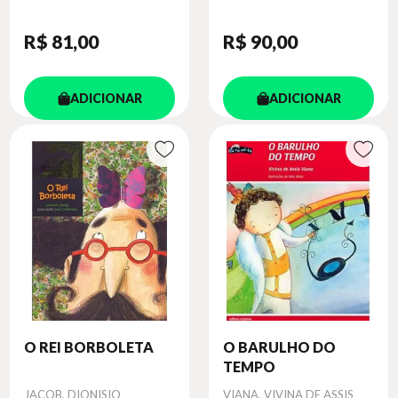
R$ 81
,00
R$ 90
,00
ADICIONAR
ADICIONAR
O REI BORBOLETA
O BARULHO DO
TEMPO
Autor
Autor
JACOB, DIONISIO
VIANA, VIVINA DE ASSIS