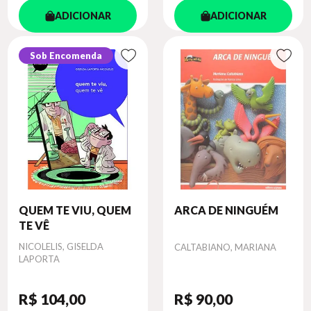
ADICIONAR
ADICIONAR
Sob Encomenda
QUEM TE VIU, QUEM
ARCA DE NINGUÉM
TE VÊ
Autor
NICOLELIS, GISELDA
Autor
CALTABIANO, MARIANA
LAPORTA
R$ 104
,00
R$ 90
,00