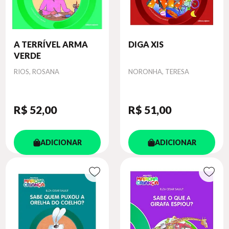
A TERRÍVEL ARMA
DIGA XIS
VERDE
Autor
Autor
RIOS, ROSANA
NORONHA, TERESA
R$ 52
,00
R$ 51
,00
ADICIONAR
ADICIONAR