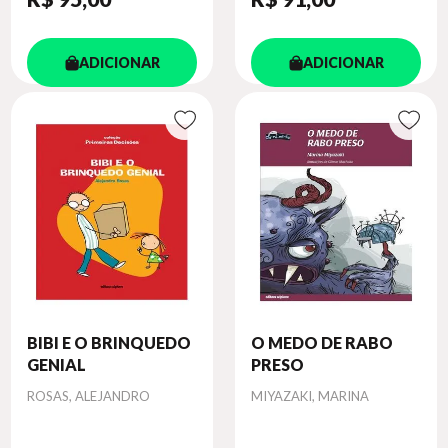
ADICIONAR
ADICIONAR
BIBI E O BRINQUEDO
O MEDO DE RABO
GENIAL
PRESO
Autor
Autor
ROSAS, ALEJANDRO
MIYAZAKI, MARINA