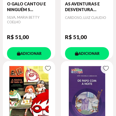
O GALO CANTOU E
AS AVENTURAS E
NINGUÉM S...
DESVENTURA...
Autor
SILVA, MARIA BETTY
Autor
CARDOSO, LUIZ CLAUDIO
COELHO
R$ 51
,00
R$ 51
,00
ADICIONAR
ADICIONAR