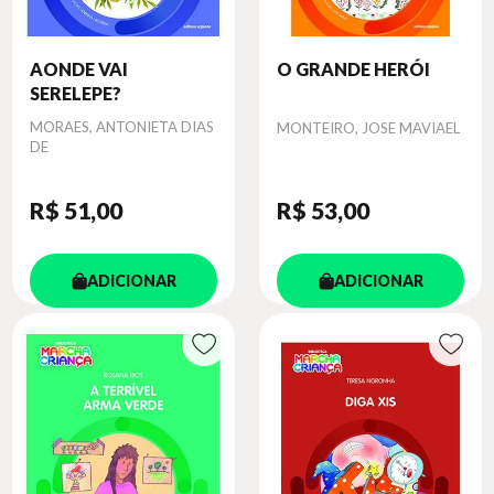
AONDE VAI
O GRANDE HERÓI
SERELEPE?
Autor
MORAES, ANTONIETA DIAS
Autor
MONTEIRO, JOSE MAVIAEL
DE
R$ 51
,00
R$ 53
,00
ADICIONAR
ADICIONAR