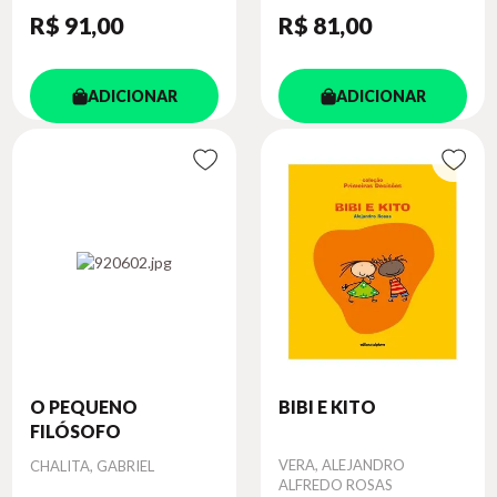
R$ 91
,00
R$ 81
,00
ADICIONAR
ADICIONAR
O PEQUENO
BIBI E KITO
FILÓSOFO
Autor
Autor
VERA, ALEJANDRO
CHALITA, GABRIEL
ALFREDO ROSAS