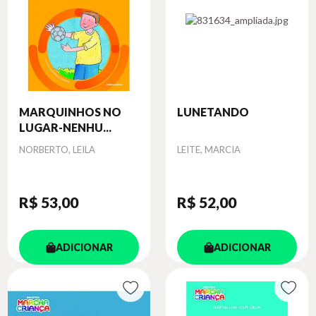
MARQUINHOS NO
LUNETANDO
LUGAR-NENHU...
Autor
Autor
NORBERTO, LEILA
LEITE, MARCIA
R$ 53
,00
R$ 52
,00
ADICIONAR
ADICIONAR