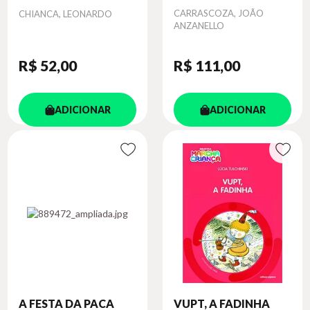
Autor
Autor
CARRASCOZA, JOÃO
CHIANCA, LEONARDO
ANZANELLO
R$ 52
,00
R$ 111
,00
ADICIONAR
ADICIONAR
A FESTA DA PACA
VUPT, A FADINHA