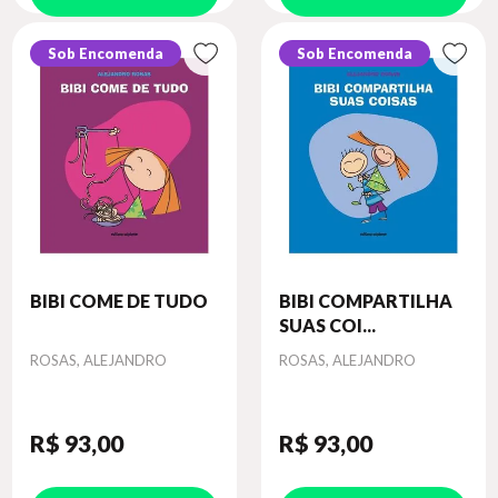
Sob Encomenda
Sob Encomenda
BIBI COME DE TUDO
BIBI COMPARTILHA
SUAS COI...
Autor
Autor
ROSAS, ALEJANDRO
ROSAS, ALEJANDRO
R$ 93
,00
R$ 93
,00