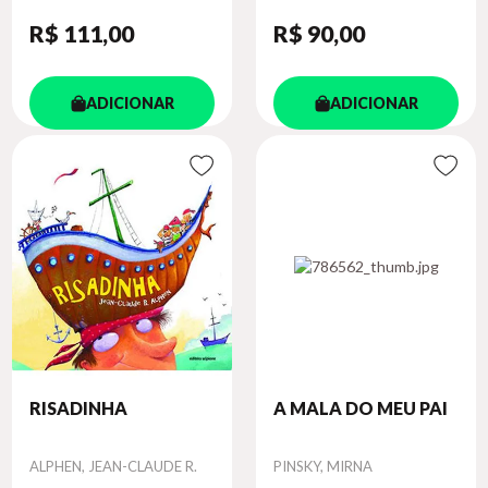
R$ 111
,00
R$ 90
,00
ADICIONAR
ADICIONAR
RISADINHA
A MALA DO MEU PAI
Autor
Autor
ALPHEN, JEAN-CLAUDE R.
PINSKY, MIRNA