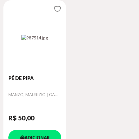
PÉ DE PIPA
Autor
MANZO, MAURIZIO | GA...
R$ 50
,00
ADICIONAR