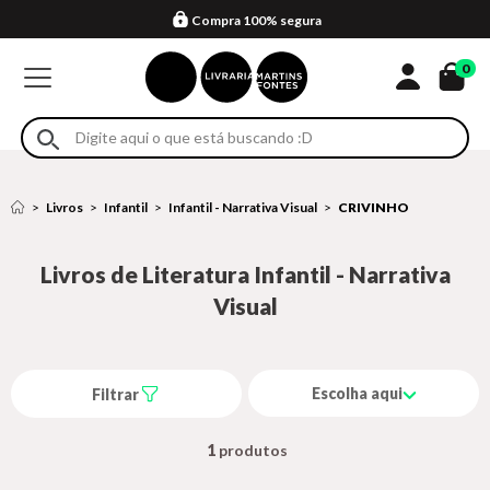
Compra 100% segura
Formas de entrega
Retire na loja
Eventos
Em até 4x sem juros no cartão*
0
Livros
Infantil
Infantil - Narrativa Visual
CRIVINHO
Livros de Literatura Infantil - Narrativa
Visual
Escolha aqui
Filtrar
1