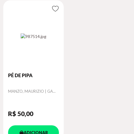
PÉ DE PIPA
Autor
MANZO, MAURIZIO | GA...
R$ 50
,00
ADICIONAR