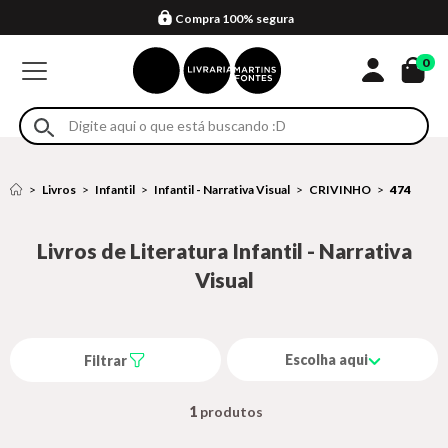
Compra 100% segura
Formas de entrega
Retire na loja
Eventos
Em até 4x sem juros no cartão*
0
Livros
Infantil
Infantil - Narrativa Visual
CRIVINHO
474
Livros de Literatura Infantil - Narrativa
Visual
Escolha aqui
Filtrar
1