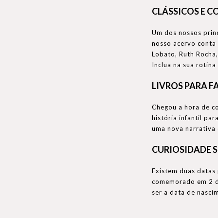
CLÁSSICOS E C
Um dos nossos princi
nosso acervo conta 
Lobato, Ruth Rocha,
Inclua na sua rotina
LIVROS PARA F
Chegou a hora de co
história infantil p
uma nova narrativa 
CURIOSIDADE S
Existem duas datas p
comemorado em 2 de 
ser a data de nasci