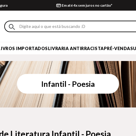
gura
Em até 4x sem juros no cartão*
LIVROS IMPORTADOS
LIVRARIA ANTIRRACISTA
PRÉ-VENDA
S
Infantil - Poesia
de Literatura Infantil - Poesia