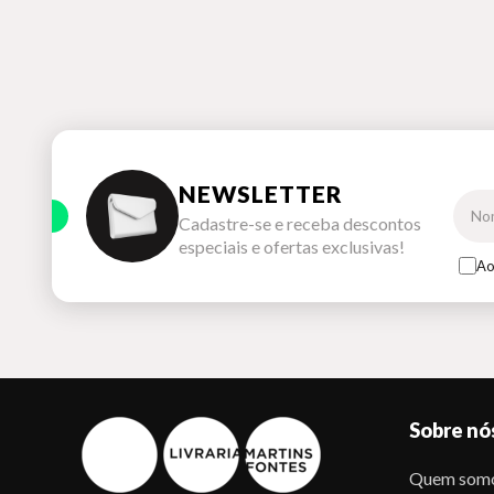
NEWSLETTER
Cadastre-se e receba descontos
especiais e ofertas exclusivas!
Ao
Sobre nó
Quem som