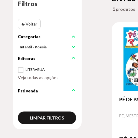
Filtros
1
🢀 Voltar
Infantil - Poesia
LITERARUA
Veja todas as opções
Pré venda
PÉ DE 
Autor
PÊ, MEST
LIMPAR FILTROS