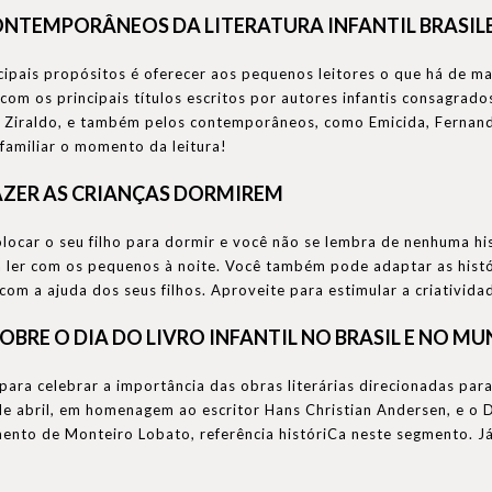
ONTEMPORÂNEOS DA LITERATURA INFANTIL BRASIL
pais propósitos é oferecer aos pequenos leitores o que há de maior
com os principais títulos escritos por autores infantis consagrad
 Ziraldo, e também pelos contemporâneos, como Emicida, Fernando 
 familiar o momento da leitura!
AZER AS CRIANÇAS DORMIREM
locar o seu filho para dormir e você não se lembra de nenhuma his
ara ler com os pequenos à noite. Você também pode adaptar as histó
com a ajuda dos seus filhos. Aproveite para estimular a criativida
OBRE O DIA DO LIVRO INFANTIL NO BRASIL E NO M
ara celebrar a importância das obras literárias direcionadas para a
abril, em homenagem ao escritor Hans Christian Andersen, e o Dia 
mento de Monteiro Lobato, referência históriCa neste segmento. J