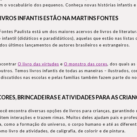
 o vocabulário dos pequenos. Conheça novas histórias infantis e 
IVROS INFANTIS ESTÃO NA MARTINS FONTES
Fontes Paulista está um dos maiores acervos de livros de literatura
infantil (didáticos e paradidáticos), aquelas que estão nas listas
 dos últimos lançamentos de autores brasileiros e estrangeiros.
ncontrar
O livro das virtudes
e
O monstro das cores
, dos quais as
 outros. Temos livros infantis de todas as maneiras – ilustrados, 
 discutidos nas escolas e pelas famílias também fazem parte do no
ORES, BRINCADEIRAS E ATIVIDADES PARA AS CRIA
ocê encontra diversas opções de livros para crianças, garantindo 
item interações e trazem rimas. Muitos deles ajudam pais e prof
a, como a formação do universo, o corpo humano e até as difere
omo livro de atividades, de caligrafia, de colorir e de pintura.