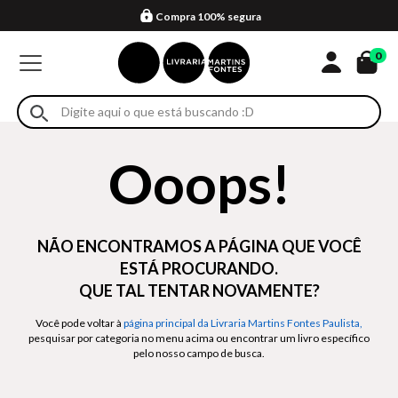
Compra 100% segura
Formas de entrega
Retire na loja
Eventos
Em até 4x sem juros no cartão*
0
Ooops!
NÃO ENCONTRAMOS A PÁGINA QUE VOCÊ
ESTÁ PROCURANDO.
QUE TAL TENTAR NOVAMENTE?
Você pode voltar à
página principal da Livraria Martins Fontes Paulista,
pesquisar por categoria no menu acima ou encontrar um livro específico
pelo nosso campo de busca.