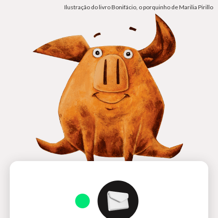
Ilustração do livro Bonifácio, o porquinho de Marilia Pirillo