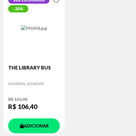
Sob Encomenda
20%
THE LIBRARY BUS
Autor
RAHMAN, BAHRAM
R$ 133,00
R$ 106
,40
ADICIONAR