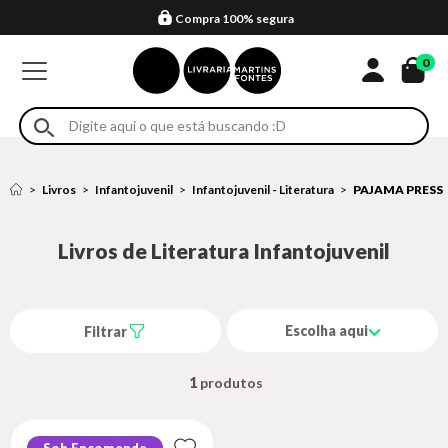
Compra 100% segura
Formas de entrega
Retire na loja
Eventos
Em até 4x sem juros no cartão*
0
Livros
Infantojuvenil
Infantojuvenil - Literatura
PAJAMA PRESS
Livros de Literatura Infantojuvenil
Escolha aqui
Filtrar
1