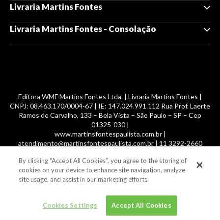
Livraria Martins Fontes
Livraria Martins Fontes - Consolação
Editora WMF Martins Fontes Ltda. | Livraria Martins Fontes |
CNPJ: 08.463.170/0004-67 | IE: 147.024.991.112 Rua Prof. Laerte
Ramos de Carvalho, 133 – Bela Vista – São Paulo – SP – Cep
01325-030 |
www.martinsfontespaulista.com.br |
atendimento@martinsfontespaulista.com.br | 11 3292-2660
By clicking “Accept All Cookies”, you agree to the storing of
© 2014 -
2026
, MartinsFontes livros nacionais e importados,
cookies on your device to enhance site navigation, analyze
com mais de 700 mil títulos. Todos os direitos reservados.
site usage, and assist in our marketing efforts.
Cookies Settings
Accept All Cookies