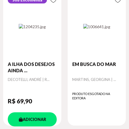
Sob Encomenda
A ILHA DOS DESEJOS
EM BUSCA DO MAR
AINDA ...
Autor
Autor
DECOTELLI, ANDRÉ | R...
MARTINS, GEORGINA | ...
PRODUTO ESGOTADO NA
EDITORA
R$ 69
,90
ADICIONAR