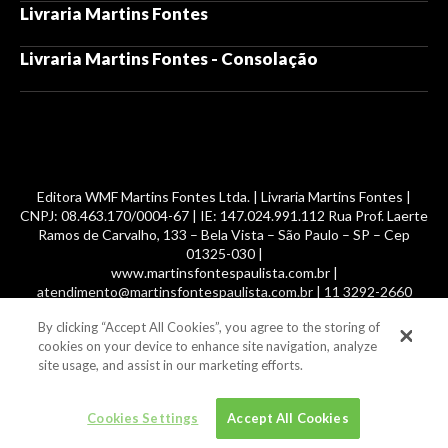
Livraria Martins Fontes
Livraria Martins Fontes - Consolação
Editora WMF Martins Fontes Ltda. | Livraria Martins Fontes |
CNPJ: 08.463.170/0004-67 | IE: 147.024.991.112 Rua Prof. Laerte
Ramos de Carvalho, 133 – Bela Vista – São Paulo – SP – Cep
01325-030 |
www.martinsfontespaulista.com.br |
atendimento@martinsfontespaulista.com.br | 11 3292-2660
By clicking “Accept All Cookies”, you agree to the storing of
© 2014 -
2026
, MartinsFontes livros nacionais e importados,
cookies on your device to enhance site navigation, analyze
com mais de 700 mil títulos. Todos os direitos reservados.
site usage, and assist in our marketing efforts.
Cookies Settings
Accept All Cookies