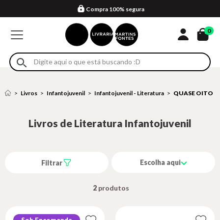
Compra 100% segura
Formas de entrega
Retire na loja
Eventos
Em até 4x sem juros no cartão*
0
Livros
Infantojuvenil
Infantojuvenil - Literatura
QUASE OITO
Livros de Literatura Infantojuvenil
Escolha aqui
Filtrar
2