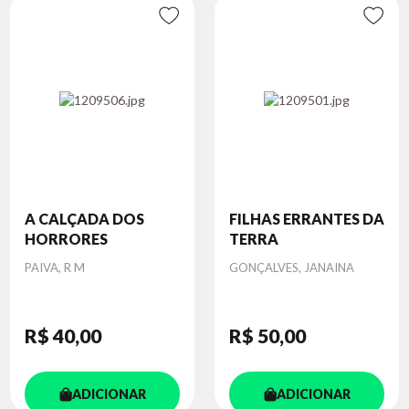
A CALÇADA DOS
FILHAS ERRANTES DA
HORRORES
TERRA
Autor
Autor
PAIVA, R M
GONÇALVES, JANAINA
R$ 40
,00
R$ 50
,00
ADICIONAR
ADICIONAR