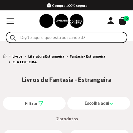
Compra 100% segura
Formas de entrega
Retire na loja
Eventos
Em até 4x sem juros no cartão*
0
Livros
Literatura Estrangeira
Fantasia - Estrangeira
CJA EDITORA
Livros de Fantasia - Estrangeira
Escolha aqui
Filtrar
2