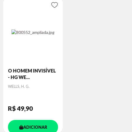
O HOMEM INVISÍVEL
- HG WE...
Autor
WELLS, H. G.
R$ 49
,90
ADICIONAR