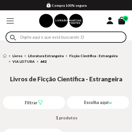
Compra 100% segura
Formas de entrega
Retire na loja
Eventos
Em até 4x sem juros no cartão*
0
Livros
Literatura Estrangeira
Ficção Científica - Estrangeira
VIA LEITURA
642
Livros de Ficção Científica - Estrangeira
Escolha aqui
Filtrar
1