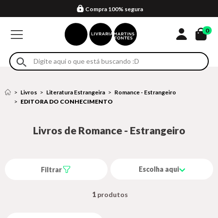
Compra 100% segura
Formas de entrega
Retire na loja
Eventos
Em até 4x sem juros no cartão*
0
Livros
Literatura Estrangeira
Romance - Estrangeiro
EDITORA DO CONHECIMENTO
Livros de Romance - Estrangeiro
Escolha aqui
Filtrar
1