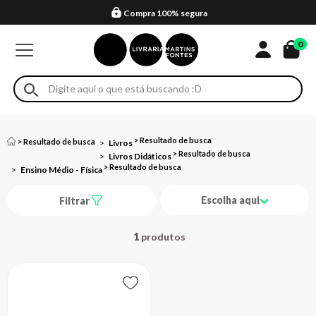
Compra 100% segura
Formas de entrega
Retire na loja
Eventos
Em até 4x sem juros no cartão*
0
Livros
Livros Didáticos
Ensino Médio - Física
Escolha aqui
Filtrar
1