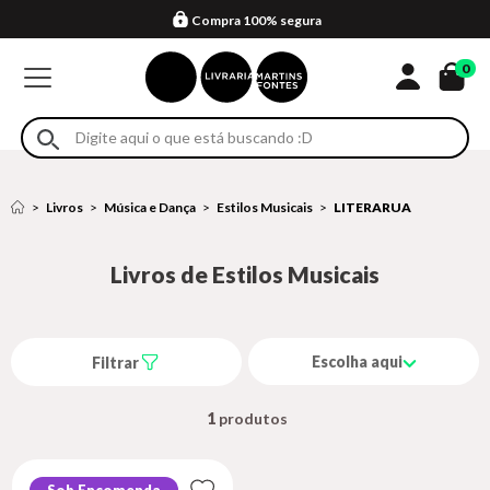
Compra 100% segura
Formas de entrega
Retire na loja
Eventos
Em até 4x sem juros no cartão*
0
Livros
Música e Dança
Estilos Musicais
LITERARUA
Livros de Estilos Musicais
Escolha aqui
Filtrar
1