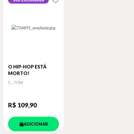
Sob Encomenda
O HIP-HOP ESTÁ
MORTO!
Autor
C., TONI
R$ 109
,90
ADICIONAR