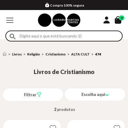
Compra 100% segura
Formas de entrega
Retire na loja
Eventos
Em até 4x sem juros no cartão*
0
Livros
Religião
Cristianismo
ALTA CULT
474
Livros de Cristianismo
Escolha aqui
Filtrar
2