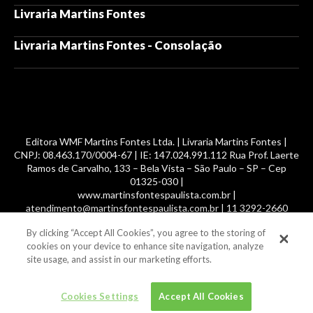
Livraria Martins Fontes
Livraria Martins Fontes - Consolação
Editora WMF Martins Fontes Ltda. | Livraria Martins Fontes |
CNPJ: 08.463.170/0004-67 | IE: 147.024.991.112 Rua Prof. Laerte
Ramos de Carvalho, 133 – Bela Vista – São Paulo – SP – Cep
01325-030 |
www.martinsfontespaulista.com.br |
atendimento@martinsfontespaulista.com.br | 11 3292-2660
By clicking “Accept All Cookies”, you agree to the storing of
© 2014 -
2026
, MartinsFontes livros nacionais e importados,
cookies on your device to enhance site navigation, analyze
com mais de 700 mil títulos. Todos os direitos reservados.
site usage, and assist in our marketing efforts.
Cookies Settings
Accept All Cookies