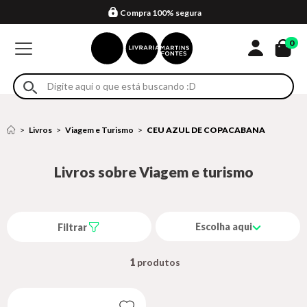
Compra 100% segura
Formas de entrega
Retire na loja
Eventos
Em até 4x sem juros no cartão*
0
Livros
Viagem e Turismo
CEU AZUL DE COPACABANA
Livros sobre Viagem e turismo
Escolha aqui
Filtrar
1