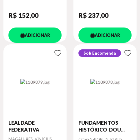
R$ 152
,00
R$ 237
,00
ADICIONAR
ADICIONAR
Sob Encomenda
LEALDADE
FUNDAMENTOS
FEDERATIVA
HISTÓRICO-DOU...
Autor
MAGALHÃES, VINÍCIUS
Autor
COHEN-KOPLIN, KLAUS