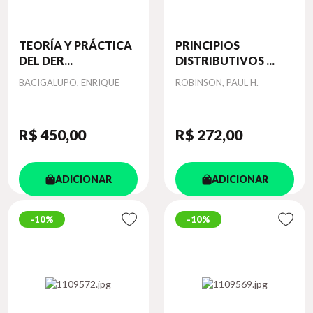
TEORÍA Y PRÁCTICA
PRINCIPIOS
DEL DER...
DISTRIBUTIVOS ...
Autor
Autor
BACIGALUPO, ENRIQUE
ROBINSON, PAUL H.
R$ 450
,00
R$ 272
,00
ADICIONAR
ADICIONAR
10%
10%