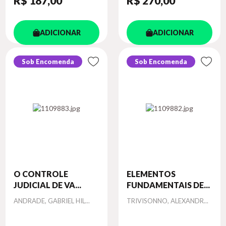
R$ 187
,00
R$ 270
,00
ADICIONAR
ADICIONAR
Sob Encomenda
Sob Encomenda
O CONTROLE
ELEMENTOS
JUDICIAL DE VA...
FUNDAMENTAIS DE...
Autor
Autor
ANDRADE, GABRIEL HIL...
TRIVISONNO, ALEXANDR...