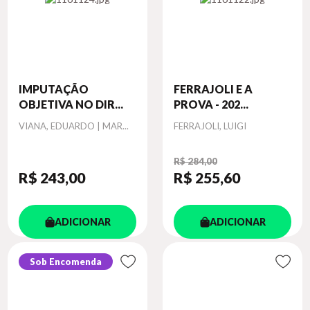
IMPUTAÇÃO
FERRAJOLI E A
OBJETIVA NO DIR...
PROVA - 202...
Autor
Autor
VIANA, EDUARDO | MAR...
FERRAJOLI, LUIGI
R$ 284,00
R$ 243
,00
R$ 255
,60
ADICIONAR
ADICIONAR
Sob Encomenda