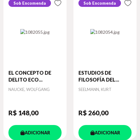
Sob Encomenda
Sob Encomenda
EL CONCEPTO DE
ESTUDIOS DE
DELITO ECO...
FILOSOFÍA DEL...
Autor
Autor
NAUCKE, WOLFGANG
SEELMANN, KURT
R$ 148
,00
R$ 260
,00
ADICIONAR
ADICIONAR