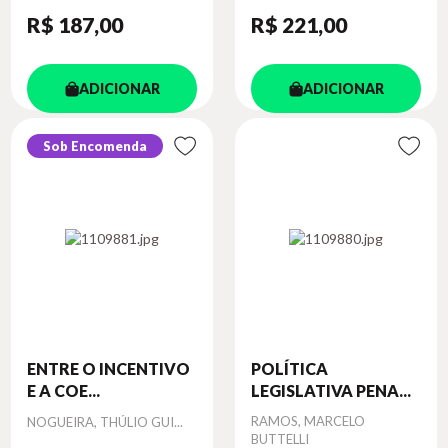
R$ 187
,00
R$ 221
,00
ADICIONAR
ADICIONAR
Sob Encomenda
ENTRE O INCENTIVO
POLÍTICA
E A COE...
LEGISLATIVA PENA...
Autor
Autor
RAMOS, MARCELO
NOGUEIRA, THÚLIO GUI...
BUTTELLI