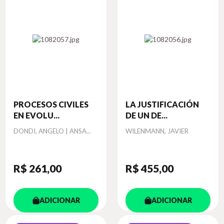
PROCESOS CIVILES
LA JUSTIFICACIÓN
EN EVOLU...
DE UN DE...
Autor
Autor
DONDI, ANGELO | ANSA...
WILENMANN, JAVIER
R$ 261
,00
R$ 455
,00
ADICIONAR
ADICIONAR