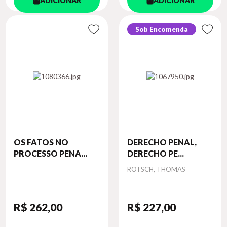
ADICIONAR
ADICIONAR
Sob Encomenda
OS FATOS NO
DERECHO PENAL,
PROCESSO PENA...
DERECHO PE...
Autor
ROTSCH, THOMAS
R$ 262
,00
R$ 227
,00