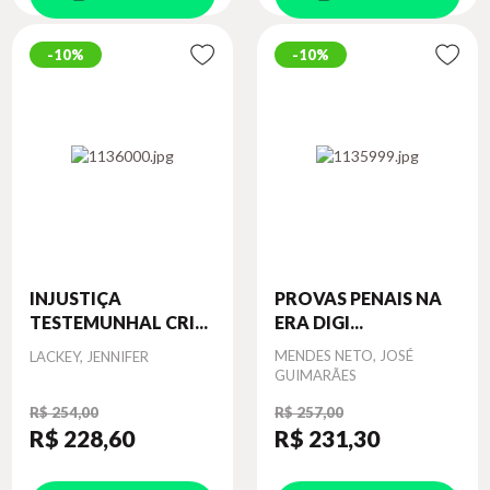
10%
10%
INJUSTIÇA
PROVAS PENAIS NA
TESTEMUNHAL CRI...
ERA DIGI...
Autor
Autor
MENDES NETO, JOSÉ
LACKEY, JENNIFER
GUIMARÃES
R$ 254,00
R$ 257,00
R$ 228
,60
R$ 231
,30