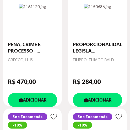
PENA, CRIME E
PROPORCIONALIDADE
PROCESSO - ...
LEGISLA...
Autor
Autor
GRECCO, LUÍS
FILIPPO, THIAGO BALD...
R$ 470
,00
R$ 284
,00
ADICIONAR
ADICIONAR
Sob Encomenda
Sob Encomenda
10%
10%