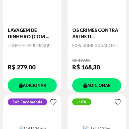
LAVAGEM DE
OS CRIMES CONTRA
DINHEIRO (COM ...
AS INSTI...
Autor
Autor
LINHARES, RAUL MARQU...
RIOS, RODRIGO SANCHE...
R$ 187,00
R$ 279
,00
R$ 168
,30
ADICIONAR
ADICIONAR
Sob Encomenda
10%