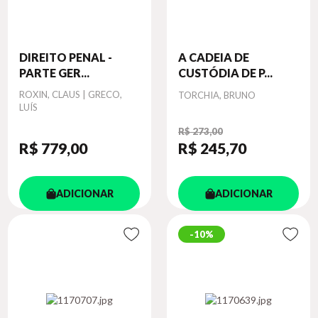
DIREITO PENAL -
A CADEIA DE
PARTE GER...
CUSTÓDIA DE P...
Autor
ROXIN, CLAUS | GRECO,
Autor
TORCHIA, BRUNO
LUÍS
R$ 273,00
R$ 779
,00
R$ 245
,70
ADICIONAR
ADICIONAR
10%