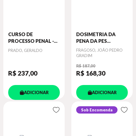
CURSO DE
DOSIMETRIA DA
PROCESSO PENAL -...
PENA DA PES...
Autor
Autor
FRAGOSO, JOÃO PEDRO
PRADO, GERALDO
GRADIM
R$ 187,00
R$ 237
,00
R$ 168
,30
ADICIONAR
ADICIONAR
Sob Encomenda