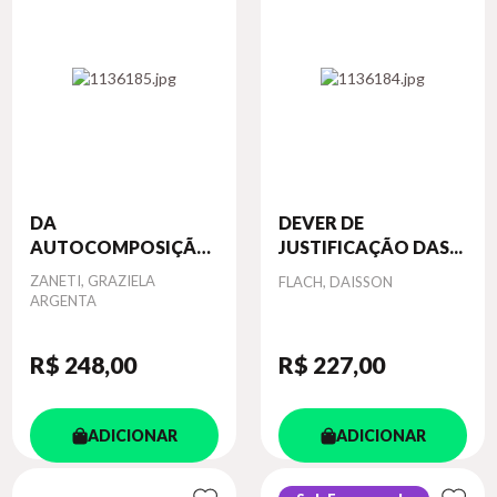
DA
DEVER DE
AUTOCOMPOSIÇÃO
JUSTIFICAÇÃO DAS...
ADEQUAD...
Autor
ZANETI, GRAZIELA
Autor
FLACH, DAISSON
ARGENTA
R$ 248
,00
R$ 227
,00
ADICIONAR
ADICIONAR