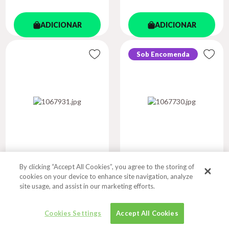
ADICIONAR
ADICIONAR
Sob Encomenda
By clicking “Accept All Cookies”, you agree to the storing of
CONTRIBUCIONES
PROVA EM VÍDEO NO
cookies on your device to enhance site navigation, analyze
AL MÉTODO,...
PROCESS...
site usage, and assist in our marketing efforts.
Autor
Autor
KUHLEN, LOTHAR
GUEDES, CLARISSA DINIZ
Cookies Settings
Accept All Cookies