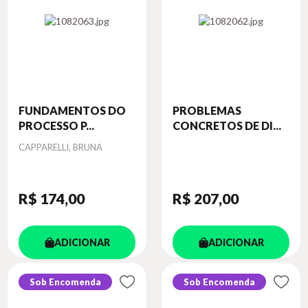
FUNDAMENTOS DO
PROBLEMAS
PROCESSO P...
CONCRETOS DE DI...
Autor
CAPPARELLI, BRUNA
R$ 174
,00
R$ 207
,00
ADICIONAR
ADICIONAR
Sob Encomenda
Sob Encomenda