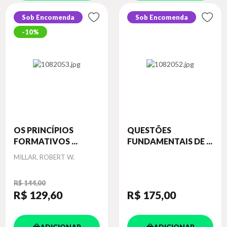
Sob Encomenda
Sob Encomenda
10%
OS PRINCÍPIOS
QUESTÕES
FORMATIVOS ...
FUNDAMENTAIS DE ...
Autor
MILLAR, ROBERT W.
R$ 144,00
R$ 129
,60
R$ 175
,00