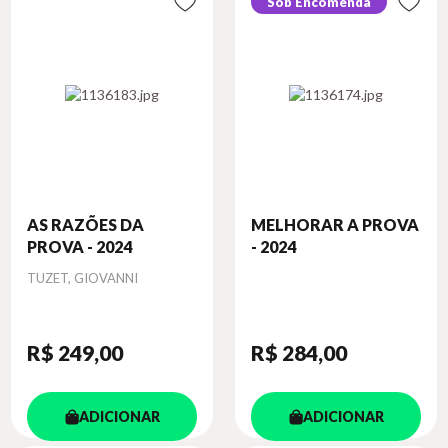
Sob Encomenda
AS RAZÕES DA
MELHORAR A PROVA
PROVA - 2024
- 2024
Autor
TUZET, GIOVANNI
R$ 249
,00
R$ 284
,00
ADICIONAR
ADICIONAR