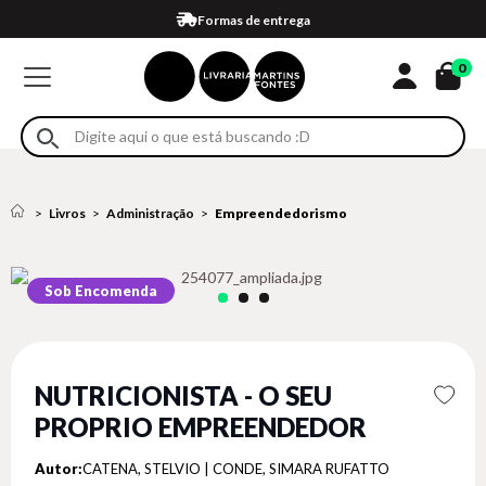
Compra 100% segura
Formas de entrega
Retire na loja
Eventos
Em até 4x sem juros no cartão*
0
Livros
Administração
Empreendedorismo
Sob Encomenda
NUTRICIONISTA - O SEU
PROPRIO EMPREENDEDOR
Autor:
CATENA, STELVIO | CONDE, SIMARA RUFATTO