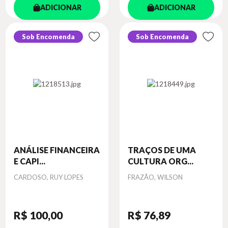
ADICIONAR
ADICIONAR
Sob Encomenda
Sob Encomenda
ANÁLISE FINANCEIRA
TRAÇOS DE UMA
E CAPI...
CULTURA ORG...
Autor
Autor
CARDOSO, RUY LOPES
FRAZÃO, WILSON
R$ 100
,00
R$ 76
,89