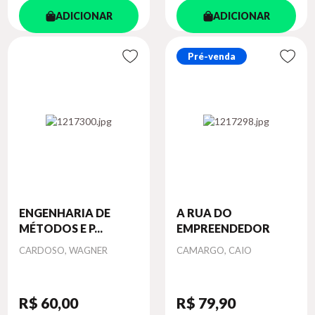
ADICIONAR
ADICIONAR
Pré-venda
ENGENHARIA DE
A RUA DO
MÉTODOS E P...
EMPREENDEDOR
Autor
Autor
CARDOSO, WAGNER
CAMARGO, CAIO
R$ 60
,00
R$ 79
,90