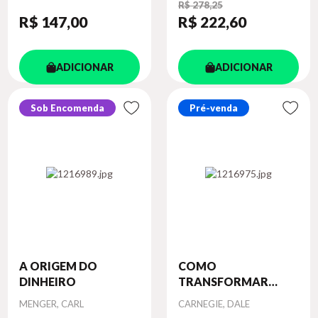
R$ 278,25
R$ 147
,00
R$ 222
,60
ADICIONAR
ADICIONAR
Sob Encomenda
Pré-venda
A ORIGEM DO
COMO
DINHEIRO
TRANSFORMAR
MUDANÇAS...
Autor
Autor
MENGER, CARL
CARNEGIE, DALE