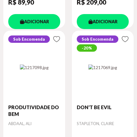
R$ 89
,90
R$ 209
,00
ADICIONAR
ADICIONAR
Sob Encomenda
Sob Encomenda
20%
PRODUTIVIDADE DO
DON'T BE EVIL
BEM
Autor
Autor
ABDAAL, ALI
STAPLETON, CLAIRE