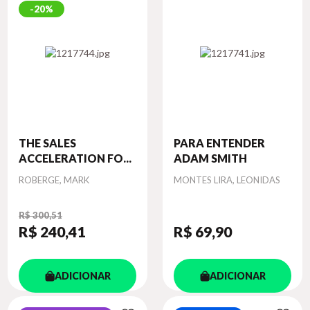
20%
THE SALES
PARA ENTENDER
ACCELERATION FO...
ADAM SMITH
Autor
Autor
ROBERGE, MARK
MONTES LIRA, LEONIDAS
R$ 300,51
R$ 240
,41
R$ 69
,90
ADICIONAR
ADICIONAR