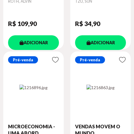
Autor
Autor
ROTH, ALVIN
TZU, SUN
R$ 109
,90
R$ 34
,90
ADICIONAR
ADICIONAR
Pré-venda
Pré-venda
MICROECONOMIA -
VENDAS MOVEM O
UMA ABORD...
MUNDO