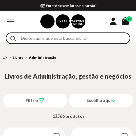
Compra 100% segura
Formas de entrega
Retire na loja
Eventos
Em até 4x sem juros no cartão*
0
Livros
Administração
Livros de Administração, gestão e negócios
Escolha aqui
Filtrar
13566