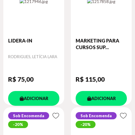
LIDERA-IN
MARKETING PARA
CURSOS SUP...
Autor
RODRIGUES, LETÍCIA LARA
R$ 75
,00
R$ 115
,00
ADICIONAR
ADICIONAR
Sob Encomenda
Sob Encomenda
20%
20%