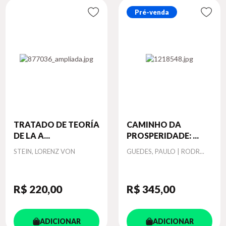
Pré-venda
TRATADO DE TEORÍA
CAMINHO DA
DE LA A...
PROSPERIDADE: ...
Autor
Autor
STEIN, LORENZ VON
GUEDES, PAULO | RODR...
R$ 220
,00
R$ 345
,00
ADICIONAR
ADICIONAR