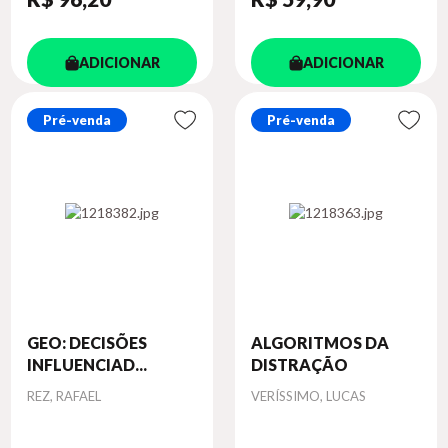
ADICIONAR
ADICIONAR
Pré-venda
Pré-venda
GEO: DECISÕES
ALGORITMOS DA
INFLUENCIAD...
DISTRAÇÃO
Autor
Autor
REZ, RAFAEL
VERÍSSIMO, LUCAS