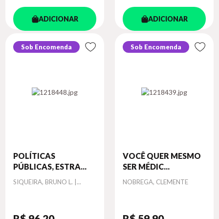
ADICIONAR
ADICIONAR
Sob Encomenda
Sob Encomenda
POLÍTICAS
VOCÊ QUER MESMO
PÚBLICAS, ESTRA...
SER MÉDIC...
Autor
Autor
SIQUEIRA, BRUNO L. |...
NOBREGA, CLEMENTE
R$ 96
,20
R$ 59
,90