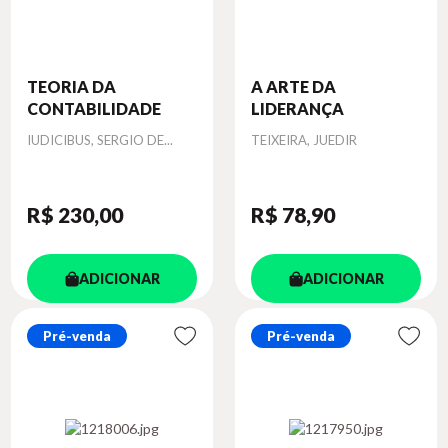
TEORIA DA
A ARTE DA
CONTABILIDADE
LIDERANÇA
Autor
Autor
IUDICIBUS, SERGIO DE...
TEIXEIRA, JUEDIR
R$ 230
,00
R$ 78
,90
ADICIONAR
ADICIONAR
Pré-venda
Pré-venda