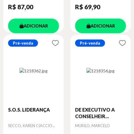
R$ 87
,00
R$ 69
,90
ADICIONAR
ADICIONAR
Pré-venda
Pré-venda
S.O.S. LIDERANÇA
DE EXECUTIVO A
CONSELHEIR...
Autor
Autor
SECCO, KAREN CIACCIO...
MURILO, MARCELO