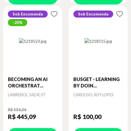
Sob Encomenda
Sob Encomenda
20%
BECOMING AN AI
BUSGET - LEARNING
ORCHESTRAT...
BY DOIN...
Autor
Autor
LAWRENCE, SADIE ST
CARDOSO, RUY LOPES
R$ 556,36
R$ 445
,09
R$ 100
,00