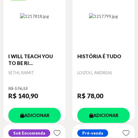
I WILL TEACH YOU
HISTÓRIA É TUDO
TO BE RI...
Autor
Autor
SETHI, RAMIT
LOIZOU, ANDREAS
R$ 176,13
R$ 140
,90
R$ 78
,00
ADICIONAR
ADICIONAR
Sob Encomenda
Pré-venda