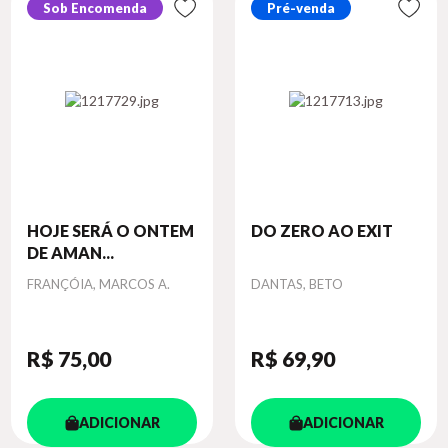
Sob Encomenda
Pré-venda
HOJE SERÁ O ONTEM
DO ZERO AO EXIT
DE AMAN...
Autor
Autor
FRANÇÓIA, MARCOS A.
DANTAS, BETO
R$ 75
,00
R$ 69
,90
ADICIONAR
ADICIONAR