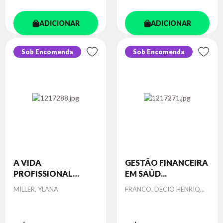
ADICIONAR
ADICIONAR
Sob Encomenda
Sob Encomenda
A VIDA
GESTÃO FINANCEIRA
PROFISSIONAL
EM SAÚD...
COMO ...
Autor
Autor
MILLER, YLANA
FRANCO, DECIO HENRIQ...