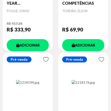
YEAR...
COMPETÊNCIAS
Autor
Autor
POGUE, DAVID
TEIXEIRA, ELSON
R$ 417,38
R$ 333
,90
R$ 69
,90
ADICIONAR
ADICIONAR
Pré-venda
Pré-venda