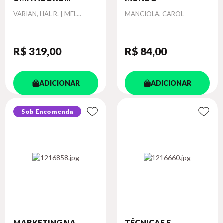
Autor
Autor
VARIAN, HAL R. | MEL...
MANCIOLA, CAROL
R$ 319
,00
R$ 84
,00
ADICIONAR
ADICIONAR
Sob Encomenda
MARKETING NA
TÉCNICAS E