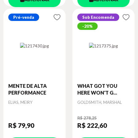
Pré-venda
Sob Encomenda
20%
MENTE DE ALTA
WHAT GOT YOU
PERFORMANCE
HERE WON'T G...
Autor
Autor
ELIAS, MEIRY
GOLDSMITH, MARSHAL
R$ 278,25
R$ 79
,90
R$ 222
,60