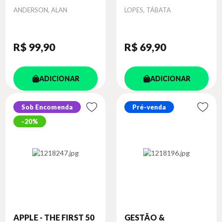
Autor
Autor
ANDERSON, ALAN
LOPES, TÁBATA
R$ 99
,90
R$ 69
,90
ADICIONAR
ADICIONAR
Sob Encomenda
Pré-venda
20%
APPLE - THE FIRST 50
GESTÃO &