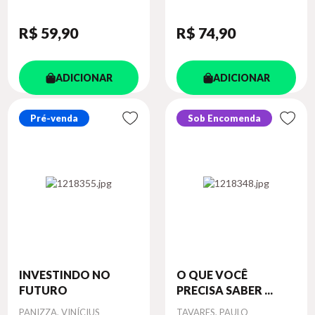
R$ 59
,90
R$ 74
,90
ADICIONAR
ADICIONAR
Pré-venda
Sob Encomenda
INVESTINDO NO
O QUE VOCÊ
FUTURO
PRECISA SABER ...
Autor
Autor
PANIZZA, VINÍCIUS
TAVARES, PAULO