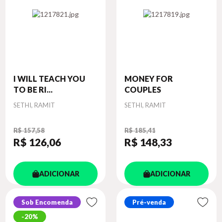
I WILL TEACH YOU
MONEY FOR
TO BE RI...
COUPLES
Autor
Autor
SETHI, RAMIT
SETHI, RAMIT
R$ 157,58
R$ 185,41
R$ 126
,06
R$ 148
,33
ADICIONAR
ADICIONAR
Sob Encomenda
Pré-venda
20%