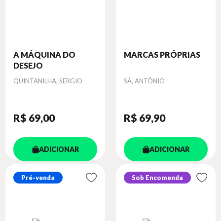
A MÁQUINA DO
MARCAS PRÓPRIAS
DESEJO
Autor
Autor
QUINTANILHA, SERGIO
SÁ, ANTÔNIO
R$ 69
,00
R$ 69
,90
ADICIONAR
ADICIONAR
Pré-venda
Sob Encomenda