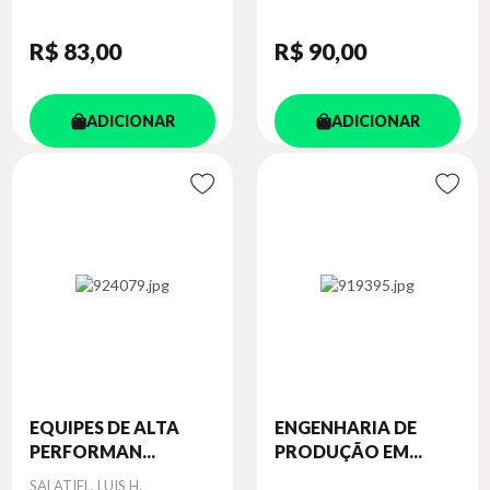
R$ 83
,00
R$ 90
,00
ADICIONAR
ADICIONAR
EQUIPES DE ALTA
ENGENHARIA DE
PERFORMAN...
PRODUÇÃO EM...
Autor
SALATIEL, LUIS H.