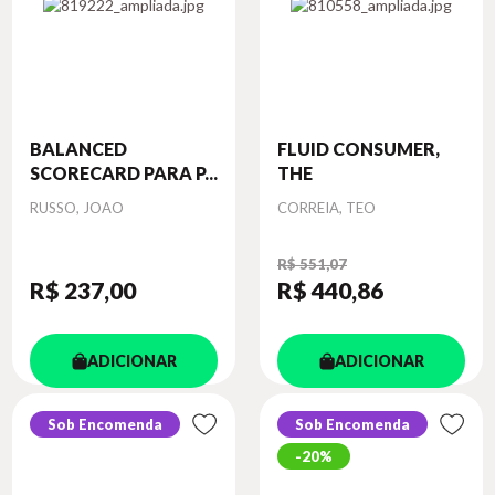
BALANCED
FLUID CONSUMER,
SCORECARD PARA P...
THE
Autor
Autor
RUSSO, JOAO
CORREIA, TEO
R$ 551,07
R$ 237
,00
R$ 440
,86
ADICIONAR
ADICIONAR
Sob Encomenda
Sob Encomenda
20%