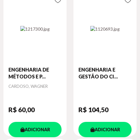
ENGENHARIA DE
ENGENHARIA E
MÉTODOS E P...
GESTÃO DO CI...
Autor
CARDOSO, WAGNER
R$ 60
,00
R$ 104
,50
ADICIONAR
ADICIONAR