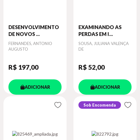
DESENVOLVIMENTO
EXAMINANDO AS
DE NOVOS ...
PERDAS EM I...
Autor
FERNANDES, ANTONIO
Autor
SOUSA, JULIANA VALENÇA
AUGUSTO
DE
R$ 197
,00
R$ 52
,00
ADICIONAR
ADICIONAR
Sob Encomenda