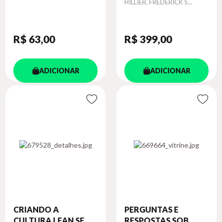
Autor
HILLIER, FREDERICK S...
R$ 63
,00
R$ 399
,00
ADICIONAR
ADICIONAR
CRIANDO A
PERGUNTAS E
CULTURA LEAN SE...
RESPOSTAS SOB...