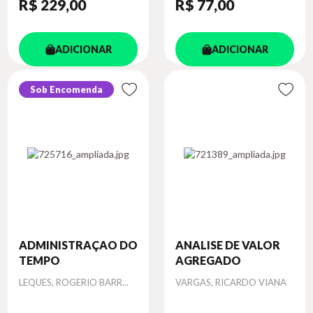
R$ 229
,00
R$ 77
,00
ADICIONAR
ADICIONAR
Sob Encomenda
ADMINISTRAÇAO DO
ANALISE DE VALOR
TEMPO
AGREGADO
Autor
Autor
LEQUES, ROGERIO BARR...
VARGAS, RICARDO VIANA