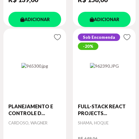
ADICIONAR
ADICIONAR
Sob Encomenda
20%
PLANEJAMENTO E
FULL-STACK REACT
CONTROLE D...
PROJECTS...
Autor
Autor
CARDOSO, WAGNER
SHAMA, HOQUE
R$ 649,06