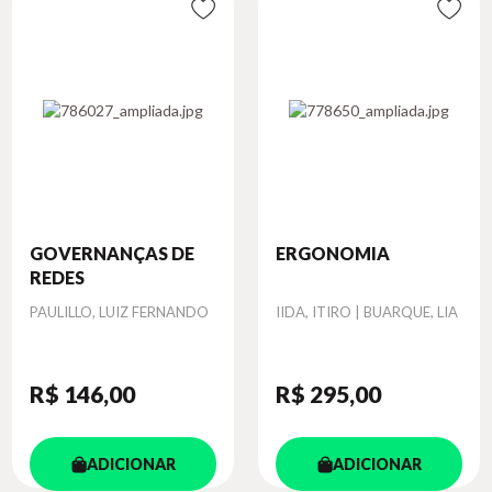
GOVERNANÇAS DE
ERGONOMIA
REDES
Autor
Autor
PAULILLO, LUIZ FERNANDO
IIDA, ITIRO | BUARQUE, LIA
R$ 146
,00
R$ 295
,00
ADICIONAR
ADICIONAR