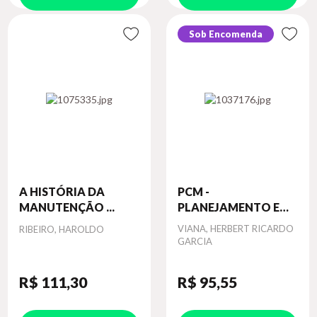
Sob Encomenda
A HISTÓRIA DA
PCM -
MANUTENÇÃO ...
PLANEJAMENTO E
CONT...
Autor
Autor
VIANA, HERBERT RICARDO
RIBEIRO, HAROLDO
GARCIA
R$ 111
,30
R$ 95
,55