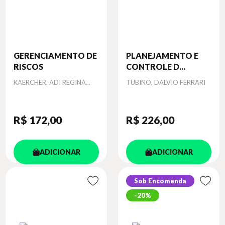
GERENCIAMENTO DE
PLANEJAMENTO E
RISCOS
CONTROLE D...
Autor
Autor
KAERCHER, ADI REGINA...
TUBINO, DALVIO FERRARI
R$ 172
,00
R$ 226
,00
ADICIONAR
ADICIONAR
Sob Encomenda
20%