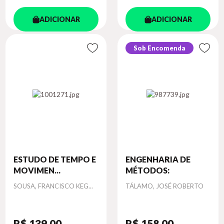
ADICIONAR
ADICIONAR
Sob Encomenda
ESTUDO DE TEMPO E
ENGENHARIA DE
MOVIMEN...
MÉTODOS:
Autor
Autor
SOUSA, FRANCISCO KEG...
TÁLAMO, JOSÉ ROBERTO
R$ 139
,00
R$ 158
,00