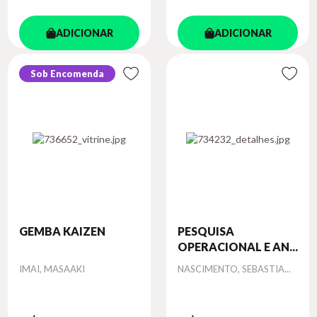
ADICIONAR
ADICIONAR
Sob Encomenda
GEMBA KAIZEN
PESQUISA
OPERACIONAL E AN...
Autor
Autor
IMAI, MASAAKI
NASCIMENTO, SEBASTIA...