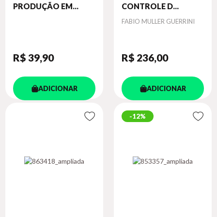
PRODUÇÃO EM...
CONTROLE D...
Autor
FABIO MULLER GUERRINI
R$ 39
,90
R$ 236
,00
ADICIONAR
ADICIONAR
12%