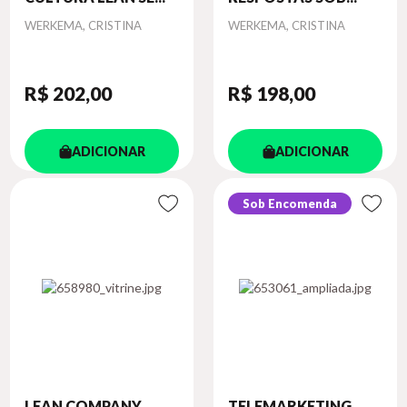
Autor
Autor
WERKEMA, CRISTINA
WERKEMA, CRISTINA
R$ 202
,00
R$ 198
,00
ADICIONAR
ADICIONAR
Sob Encomenda
LEAN COMPANY
TELEMARKETING