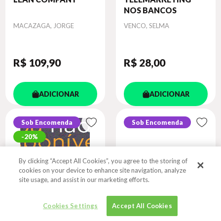
NOS BANCOS
Autor
Autor
MACAZAGA, JORGE
VENCO, SELMA
R$ 109
,90
R$ 28
,00
ADICIONAR
ADICIONAR
Sob Encomenda
Sob Encomenda
20%
By clicking “Accept All Cookies”, you agree to the storing of
cookies on your device to enhance site navigation, analyze
site usage, and assist in our marketing efforts.
Cookies Settings
Accept All Cookies