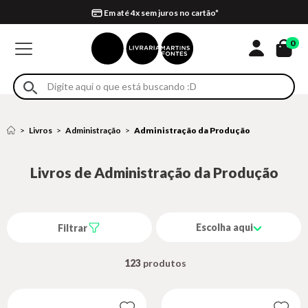
Compra 100% segura
Formas de entrega
Retire na loja
Eventos
Em até 4x sem juros no cartão*
0
Livros
Administração
Administração da Produção
Livros de Administração da Produção
Escolha aqui
Filtrar
123