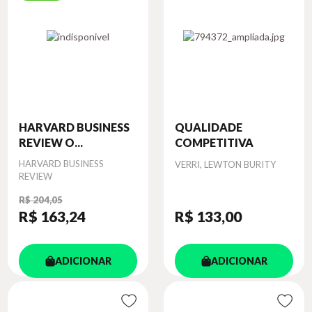
HARVARD BUSINESS
QUALIDADE
REVIEW O...
COMPETITIVA
Autor
HARVARD BUSINESS
Autor
VERRI, LEWTON BURITY
REVIEW
R$ 204,05
R$ 163
,24
R$ 133
,00
ADICIONAR
ADICIONAR