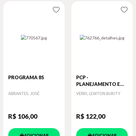
PROGRAMA 8S
PCP -
PLANEJAMENTO E
CONT...
Autor
Autor
ABRANTES, JOSÉ
VERRI, LEWTON BURITY
R$ 106
,00
R$ 122
,00
ADICIONAR
ADICIONAR