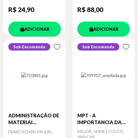
R$ 24
,90
R$ 88
,00
ADICIONAR
ADICIONAR
Sob Encomenda
Sob Encomenda
ADMINISTRAÇÃO DE
MPT - A
MATERIAI...
IMPORTANCIA DA
MA...
Autor
Autor
MAJOR, JAIME | COUTO,
FRANCISCHINI, PAULIN...
AMILCAR