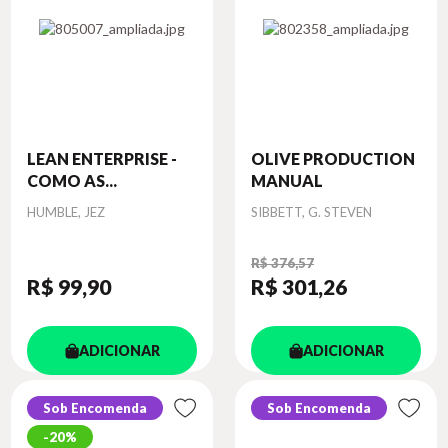
LEAN ENTERPRISE -
OLIVE PRODUCTION
COMO AS...
MANUAL
Autor
Autor
HUMBLE, JEZ
SIBBETT, G. STEVEN
R$ 376,57
R$ 99
,90
R$ 301
,26
ADICIONAR
ADICIONAR
Sob Encomenda
Sob Encomenda
20%