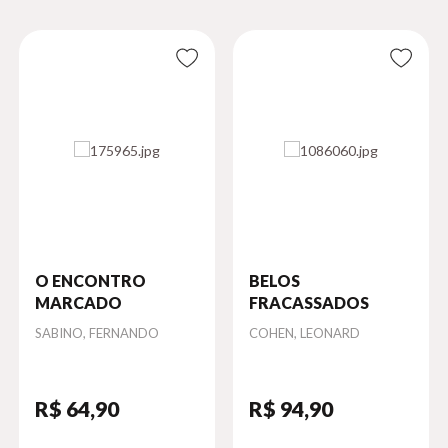
O ENCONTRO
BELOS
MARCADO
FRACASSADOS
Autor
SABINO, FERNANDO
Autor
COHEN, LEONARD
R$ 64
,90
R$ 94
,90