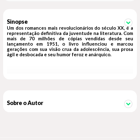
Sinopse
Um dos romances mais revolucionários do século XX, é a
representação definitiva da juventude na literatura. Com
mais de 70 milhões de cópias vendidas desde seu
lançamento em 1951, o livro influenciou e marcou
gerações com sua visão crua da adolescência, sua prosa
ágil e desbocada e seu humor feroz e anárquico.
"Se você quer mesmo ouvir a história toda, a primeira coisa
que você deve querer saber é onde eu nasci, e como que foi a
porcaria da minha infância, e o que os meus pais faziam antes
de eu nascer e tal, e essa merda toda meio David Copperfield,
mas eu não estou a fim de entrar nessa, se você quer saber a
verdade."
Sobre o Autor
É Natal, e Holden Caulfield conseguiu ser expulso de mais
uma escola. Com uns trocados e seu indefectível boné
vermelho de caçador, o jovem traça um plano incerto: vagar
três dias por Nova York, adiando a volta à casa dos pais. Seus
dias e noites serão marcados por encontros confusos, e