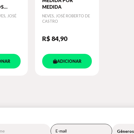
MEDIDA POR
S
MEDIDA
O
ES, JOSÉ
Autor
NEVES, JOSÉ ROBERTO DE
CASTRO
R$ 84
,90
ONAR
ADICIONAR
Gêneros