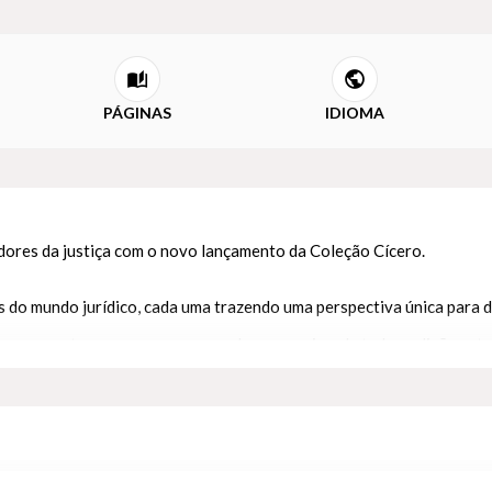
PÁGINAS
IDIOMA
ores da justiça com o novo lançamento da Coleção Cícero.
es do mundo jurídico, cada uma trazendo uma perspectiva única para
os marcantes, suas nuances complexas e, acima de tudo, as lições at
guras que moldaram nosso passado, bem como para os curiosos sobre 
mento aprofundado ou um leitor interessado em histórias reais de tr