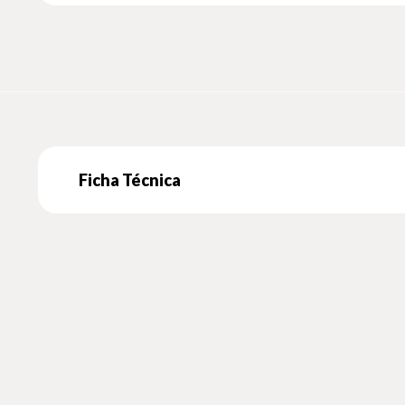
Abra suas páginas e mergulhe em uma experiência enrique
Ficha Técnica