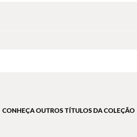
cedora e essencial para os dias de hoje - um livro que irá cativar, en
CONHEÇA OUTROS TÍTULOS DA COLEÇÃO