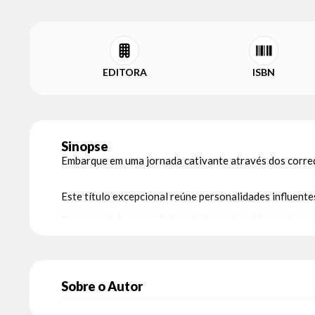
EDITORA
ISBN
Sinopse
Embarque em uma jornada cativante através dos corred
Este título excepcional reúne personalidades influent
Em suas páginas, você descobrirá os bastidores de cas
humanas.
Para aqueles que se encantam pelo Direito e pelas fi
verdadeiro tesouro de ensinamentos contemporâneos.
Sobre o Autor
Seja você um estudante de Direito em busca de conheci
sua coleção.