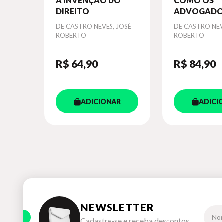
A INVENÇÃO DO
COMO OS
DIREITO
ADVOGADO
SALVARAM 
Autor
DE CASTRO NEVES, JOSÉ
Autor
DE CASTRO NEV
MUNDO
ROBERTO
ROBERTO
R$ 64
,90
R$ 84
,90
ADICIONAR
ADICI
NEWSLETTER
Cadastre-se e receba descontos