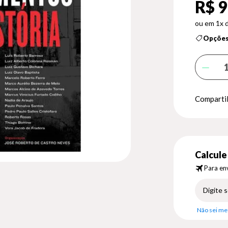
R$ 9
1x 
Opções
Compartil
Calcule 
Para env
Não sei me