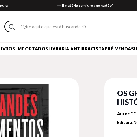
gura
Em até 4x sem juros no cartão*
LIVROS IMPORTADOS
LIVRARIA ANTIRRACISTA
PRÉ-VENDA
S
OS G
HIST
Autor:
DE
Editora:
N