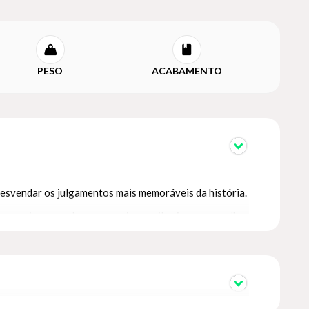
PESO
ACABAMENTO
 desvendar os julgamentos mais memoráveis da história.
emporais que podemos extrair para iluminar as escolhas
as intricadas tramas das humanidades, este livro é um
iunfos e erros, este é um livro que não pode faltar na