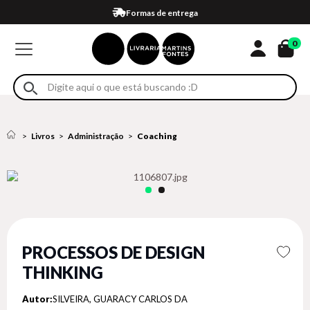
Compra 100% segura
Formas de entrega
Retire na loja
Eventos
Em até 4x sem juros no cartão*
0
Livros
Administração
Coaching
PROCESSOS DE DESIGN
THINKING
Autor:
SILVEIRA, GUARACY CARLOS DA