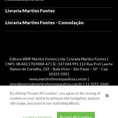
Livraria Martins Fontes
Livraria Martins Fontes - Consolação
Editora WMF Martins Fontes Ltda. | Livraria Martins Fontes |
CNPJ: 08.463.170/0004-67 | IE: 147.024.991.112 Rua Prof. Laerte
Ramos de Carvalho, 133 – Bela Vista – São Paulo – SP – Cep
01325-030 |
www.martinsfontespaulista.com.br |
atendimento@martinsfontespaulista.com.br | 11 3292-2660
By clicking “Accept All Cookies”, you agree to the storing of
© 2014 -
2026
, MartinsFontes livros nacionais e importados,
cookies on your device to enhance site navigation, analyze
com mais de 700 mil títulos. Todos os direitos reservados.
site usage, and assist in our marketing efforts.
Cookies Settings
Accept All Cookies