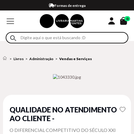
Compra 100% segura
Formas de entrega
Retire na loja
Eventos
Em até 4x sem juros no cartão*
0
Livros
Administração
Vendas e Serviços
QUALIDADE NO ATENDIMENTO
AO CLIENTE -
O DIFERENCIAL COMPETITIVO DO SÉCULO XXI