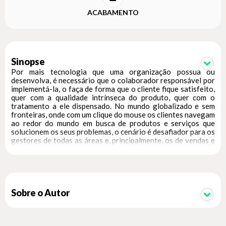
ACABAMENTO
Sinopse
Por mais tecnologia que uma organização possua ou
desenvolva, é necessário que o colaborador responsável por
implementá-la, o faça de forma que o cliente fique satisfeito,
quer com a qualidade intrínseca do produto, quer com o
tratamento a ele dispensado. No mundo globalizado e sem
fronteiras, onde com um clique do mouse os clientes navegam
ao redor do mundo em busca de produtos e serviços que
solucionem os seus problemas, o cenário é desafiador para os
gestores de todas as áreas e, principalmente, os de vendas e
marketing. Isso nos levou a escrever o presente livro, cujo
propósito é de auxiliar os alunos dos cursos de graduação de
Administração e Tecnológicos de Gestão na sua preparação
para o mercado de trabalho, bem como desenvolver os
profissionais que já atuam nas empresas públicas e privadas a
obterem um diferencial competitivo na Qualidade no
Sobre o Autor
Atendimento ao Cliente.