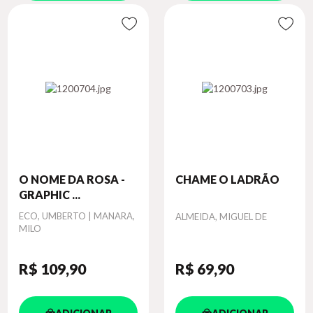
O NOME DA ROSA -
CHAME O LADRÃO
GRAPHIC ...
Autor
ECO, UMBERTO | MANARA,
Autor
ALMEIDA, MIGUEL DE
MILO
R$ 109
,90
R$ 69
,90