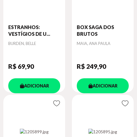
ESTRANHOS:
BOX SAGA DOS
VESTÍGIOS DE U...
BRUTOS
Autor
Autor
BURDEN, BELLE
MAIA, ANA PAULA
R$ 69
,90
R$ 249
,90
ADICIONAR
ADICIONAR