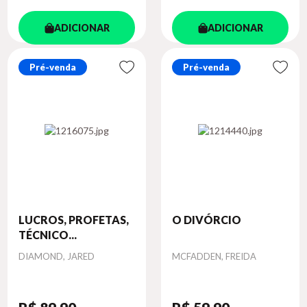
ADICIONAR
ADICIONAR
Pré-venda
Pré-venda
LUCROS, PROFETAS,
O DIVÓRCIO
TÉCNICO...
Autor
Autor
DIAMOND, JARED
MCFADDEN, FREIDA