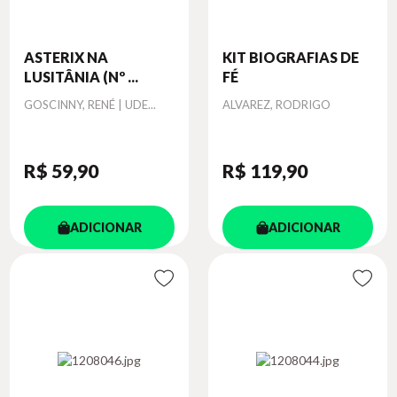
ASTERIX NA
KIT BIOGRAFIAS DE
LUSITÂNIA (Nº ...
FÉ
Autor
Autor
GOSCINNY, RENÉ | UDE...
ALVAREZ, RODRIGO
R$ 59
,90
R$ 119
,90
ADICIONAR
ADICIONAR