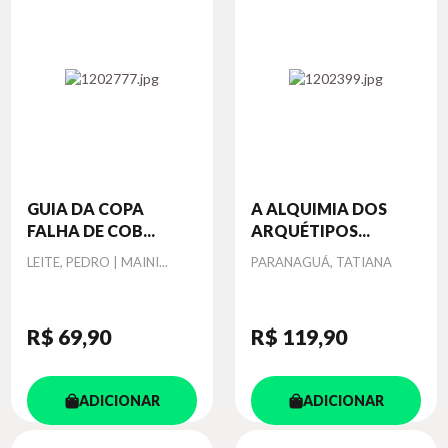
GUIA DA COPA
A ALQUIMIA DOS
FALHA DE COB...
ARQUÉTIPOS...
Autor
Autor
LEITE, PEDRO | MAINI...
PARANAGUÁ, TATIANA
R$ 69
,90
R$ 119
,90
ADICIONAR
ADICIONAR