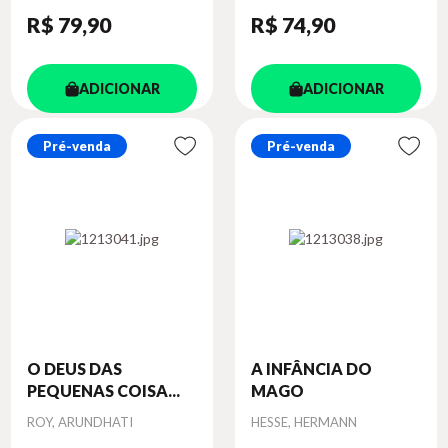
R$ 79
,90
R$ 74
,90
ADICIONAR
ADICIONAR
Pré-venda
Pré-venda
O DEUS DAS
A INFÂNCIA DO
PEQUENAS COISA...
MAGO
Autor
Autor
ROY, ARUNDHATI
HESSE, HERMANN