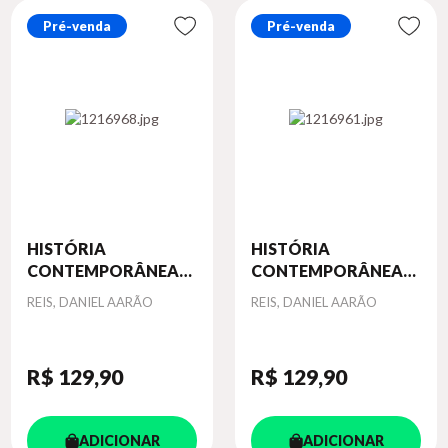
Pré-venda
Pré-venda
HISTÓRIA
HISTÓRIA
CONTEMPORÂNEA
CONTEMPORÂNEA
5:...
4:...
Autor
Autor
REIS, DANIEL AARÃO
REIS, DANIEL AARÃO
R$ 129
,90
R$ 129
,90
ADICIONAR
ADICIONAR