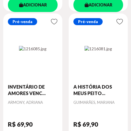
ADICIONAR
ADICIONAR
Pré-venda
Pré-venda
INVENTÁRIO DE
A HISTÓRIA DOS
AMORES VENC...
MEUS PEITO...
Autor
Autor
ARMONY, ADRIANA
GUIMARÃES, MARIANA
R$ 69
,90
R$ 69
,90