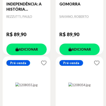
INDEPENDÊNCIA: A
GOMORRA
HISTÓRIA...
Autor
Autor
REZZUTTI, PAULO
SAVIANO, ROBERTO
R$ 89
,90
R$ 89
,90
ADICIONAR
ADICIONAR
Pré-venda
Pré-venda