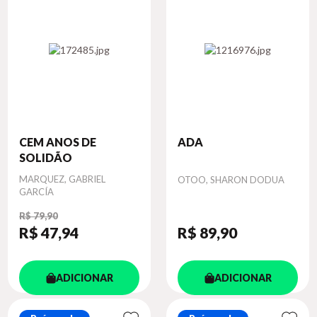
CEM ANOS DE
ADA
SOLIDÃO
Autor
MARQUEZ, GABRIEL
Autor
OTOO, SHARON DODUA
GARCÍA
R$ 79,90
R$ 47
,94
R$ 89
,90
ADICIONAR
ADICIONAR