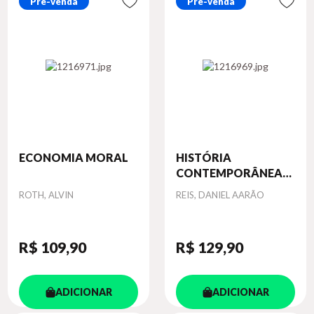
Pré-venda
Pré-venda
ECONOMIA MORAL
HISTÓRIA
CONTEMPORÂNEA
3:...
Autor
Autor
ROTH, ALVIN
REIS, DANIEL AARÃO
R$ 109
,90
R$ 129
,90
ADICIONAR
ADICIONAR