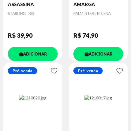
ASSASSINA
AMARGA
Autor
Autor
STARLING, IRIS
PALMINTERI, MILENA
R$ 39
,90
R$ 74
,90
ADICIONAR
ADICIONAR
Pré-venda
Pré-venda