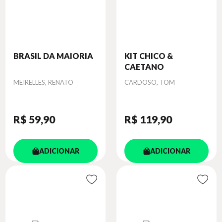
BRASIL DA MAIORIA
KIT CHICO &
CAETANO
Autor
Autor
MEIRELLES, RENATO
CARDOSO, TOM
R$ 59
,90
R$ 119
,90
ADICIONAR
ADICIONAR