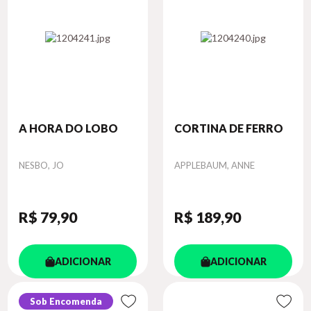
A HORA DO LOBO
CORTINA DE FERRO
Autor
Autor
NESBO, JO
APPLEBAUM, ANNE
R$ 79
,90
R$ 189
,90
ADICIONAR
ADICIONAR
Sob Encomenda