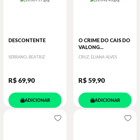
DESCONTENTE
O CRIME DO CAIS DO
VALONG...
Autor
Autor
SERRANO, BEATRIZ
CRUZ, ELIANA ALVES
R$ 69
,90
R$ 59
,90
ADICIONAR
ADICIONAR