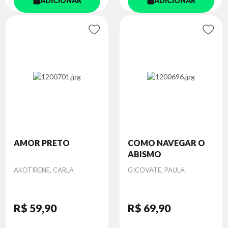
ADICIONAR
ADICIONAR
AMOR PRETO
COMO NAVEGAR O
ABISMO
Autor
Autor
AKOTIRENE, CARLA
GICOVATE, PAULA
R$ 59
,90
R$ 69
,90