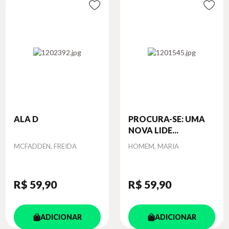
ALA D
PROCURA-SE: UMA
NOVA LIDE...
Autor
Autor
MCFADDEN, FREIDA
HOMEM, MARIA
R$ 59
,90
R$ 59
,90
ADICIONAR
ADICIONAR