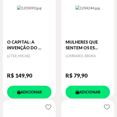
O CAPITAL: A
MULHERES QUE
INVENÇÃO DO ...
SENTEM OS ES...
Autor
Autor
LETER, MICHEL
LOMBARDI, BRUNA
R$ 149
,90
R$ 79
,90
ADICIONAR
ADICIONAR