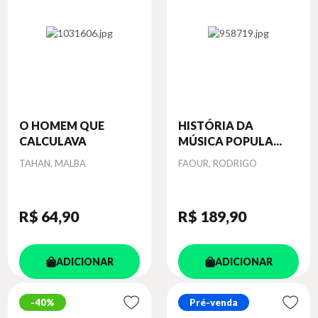
O HOMEM QUE
HISTÓRIA DA
CALCULAVA
MÚSICA POPULA...
Autor
Autor
TAHAN, MALBA
FAOUR, RODRIGO
R$ 64
,90
R$ 189
,90
ADICIONAR
ADICIONAR
40%
Pré-venda