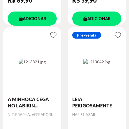
R$ 89
,90
R$ 59
,90
ADICIONAR
ADICIONAR
Pré-venda
A MINHOCA CEGA
LEIA
NO LABIRIN...
PERIGOSAMENTE
Autor
Autor
NITIPRAPHA, VEERAPORN
NAFISI, AZAR