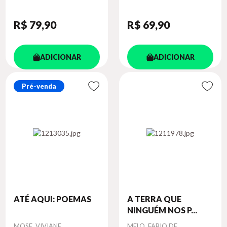
R$ 79
,90
R$ 69
,90
ADICIONAR
ADICIONAR
Pré-venda
ATÉ AQUI: POEMAS
A TERRA QUE
NINGUÉM NOS P...
Autor
Autor
MOSE, VIVIANE
MELO, FABIO DE