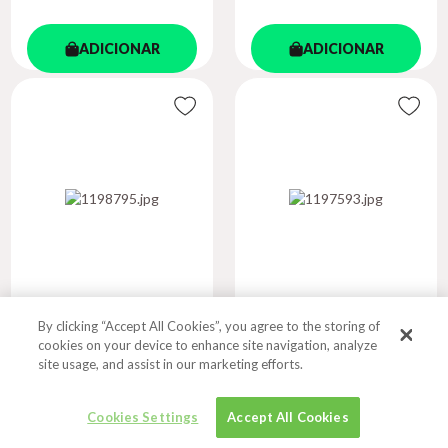
ADICIONAR
ADICIONAR
By clicking “Accept All Cookies”, you agree to the storing of
O MAR É LONGE
BUG NOS
cookies on your device to enhance site navigation, analyze
MILLENNIALS
site usage, and assist in our marketing efforts.
Autor
Autor
SOUZA, AIRTON
MIRANDA, AQUELA
Cookies Settings
Accept All Cookies