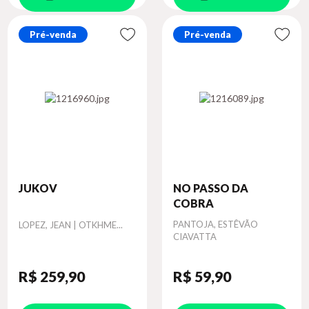
Pré-venda
Pré-venda
JUKOV
NO PASSO DA
COBRA
Autor
Autor
PANTOJA, ESTÊVÃO
LOPEZ, JEAN | OTKHME...
CIAVATTA
R$ 259
,90
R$ 59
,90