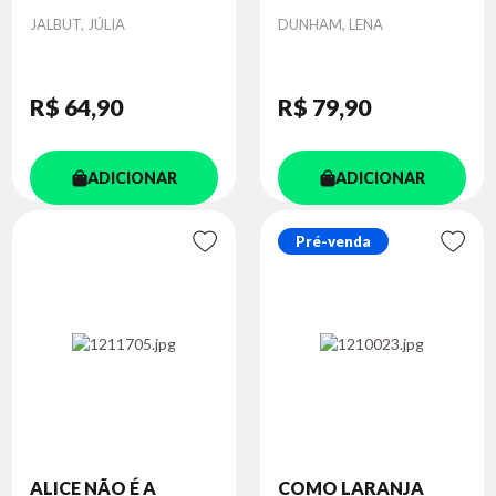
Autor
Autor
JALBUT, JÚLIA
DUNHAM, LENA
R$ 64
,90
R$ 79
,90
ADICIONAR
ADICIONAR
Pré-venda
ALICE NÃO É A
COMO LARANJA