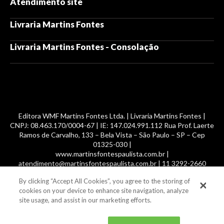
Atendimento site
Livraria Martins Fontes
Livraria Martins Fontes - Consolação
Editora WMF Martins Fontes Ltda. | Livraria Martins Fontes |
CNPJ: 08.463.170/0004-67 | IE: 147.024.991.112 Rua Prof. Laerte
Ramos de Carvalho, 133 – Bela Vista – São Paulo – SP – Cep
01325-030 |
www.martinsfontespaulista.com.br |
atendimento@martinsfontespaulista.com.br | 11 3292-2660
By clicking “Accept All Cookies”, you agree to the storing of
© 2014 -
2026
, MartinsFontes livros nacionais e importados,
cookies on your device to enhance site navigation, analyze
com mais de 700 mil títulos. Todos os direitos reservados.
site usage, and assist in our marketing efforts.