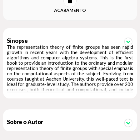
ACABAMENTO
Sinopse
The representation theory of finite groups has seen rapid
growth in recent years with the development of efficient
algorithms and computer algebra systems. This is the first
book to provide an introduction to the ordinary and modular
representation theory of finite groups with special emphasis
on the computational aspects of the subject. Evolving from
courses taught at Aachen University, this well-paced text is
ideal for graduate-level study. The authors provide over 200
exercises, both theoretical and computational, and include
worked examples using the computer algebra system GAP.
These make the abstract theory tangible and engage
students in real hands-on work. GAP is freely available from
www.gap-system.org and readers can download source code
and solutions to selected exercises from the book's web
page.
Sobre o Autor