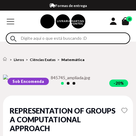
Compra 100% segura
Formas de entrega
Retire na loja
Eventos
Em até 4x sem juros no cartão*
0
Livros
Ciências Exatas
Matemática
Sob Encomenda
20%
REPRESENTATION OF GROUPS
A COMPUTATIONAL
APPROACH