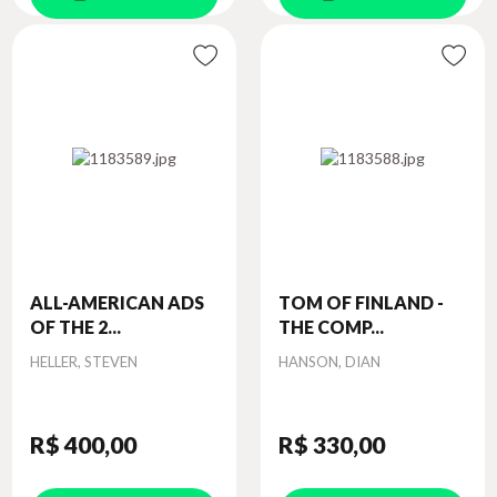
ALL-AMERICAN ADS
TOM OF FINLAND -
OF THE 2...
THE COMP...
Autor
Autor
HELLER, STEVEN
HANSON, DIAN
R$ 400
,00
R$ 330
,00