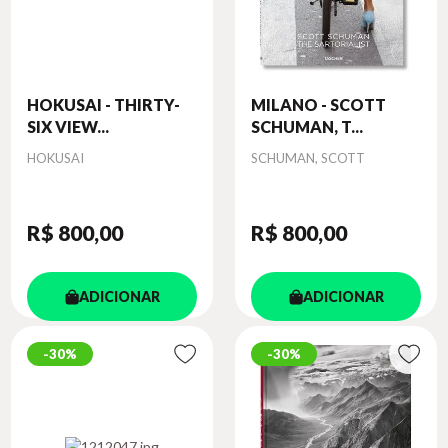
HOKUSAI - THIRTY-
MILANO - SCOTT
SIX VIEW...
SCHUMAN, T...
Autor
Autor
HOKUSAI
SCHUMAN, SCOTT
R$ 800
,00
R$ 800
,00
ADICIONAR
ADICIONAR
30%
30%