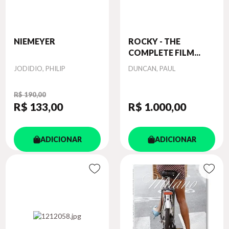
NIEMEYER
ROCKY - THE
COMPLETE FILM...
Autor
Autor
JODIDIO, PHILIP
DUNCAN, PAUL
R$ 190,00
R$ 133
,00
R$ 1.000
,00
ADICIONAR
ADICIONAR