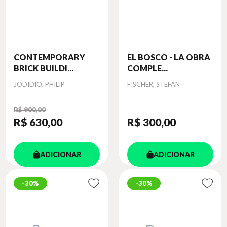
CONTEMPORARY
EL BOSCO - LA OBRA
BRICK BUILDI...
COMPLE...
Autor
Autor
JODIDIO, PHILIP
FISCHER, STEFAN
R$ 900,00
R$ 630
,00
R$ 300
,00
ADICIONAR
ADICIONAR
30%
30%