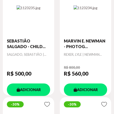
SEBASTIÃO
MARVIN E. NEWMAN
SALGADO - CHILD...
- PHOTOG...
Autor
Autor
SALGADO, SEBASTIÃO |...
REXER, LYLE | NEWMAN...
R$ 800,00
R$ 500
,00
R$ 560
,00
ADICIONAR
ADICIONAR
30%
30%