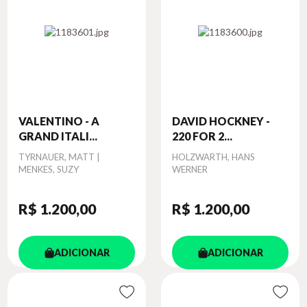
VALENTINO - A
DAVID HOCKNEY -
GRAND ITALI...
220 FOR 2...
Autor
TYRNAUER, MATT |
Autor
HOLZWARTH, HANS
MENKES, SUZY
WERNER
R$ 1.200
,00
R$ 1.200
,00
ADICIONAR
ADICIONAR