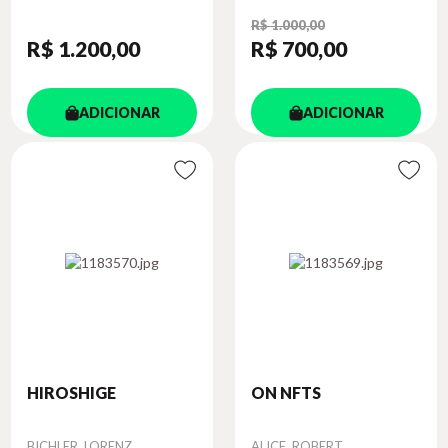
R$ 1.000,00
R$ 1.200
,00
R$ 700
,00
ADICIONAR
ADICIONAR
HIROSHIGE
ON NFTS
Autor
Autor
BICHLER, LORENZ
ALICE, ROBERT