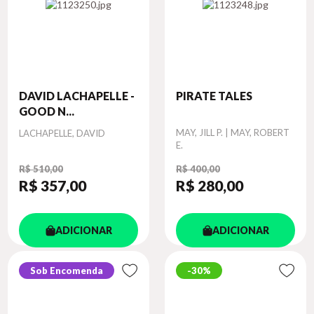
DAVID LACHAPELLE -
PIRATE TALES
GOOD N...
Autor
Autor
MAY, JILL P. | MAY, ROBERT
LACHAPELLE, DAVID
E.
R$ 510,00
R$ 400,00
R$ 357
,00
R$ 280
,00
ADICIONAR
ADICIONAR
Sob Encomenda
30%