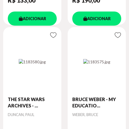
R$ 133
,00
R$ 190
,00
ADICIONAR
ADICIONAR
THE STAR WARS
BRUCE WEBER - MY
ARCHIVES - ...
EDUCATIO...
Autor
Autor
DUNCAN, PAUL
WEBER, BRUCE