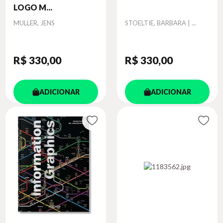
LOGO M...
Autor
Autor
MULLER, JENS
STOELTIE, BARBARA | ...
R$ 330
,00
R$ 330
,00
ADICIONAR
ADICIONAR