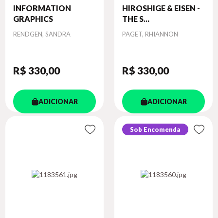
INFORMATION
HIROSHIGE & EISEN -
GRAPHICS
THE S...
Autor
Autor
RENDGEN, SANDRA
PAGET, RHIANNON
R$ 330
,00
R$ 330
,00
ADICIONAR
ADICIONAR
Sob Encomenda