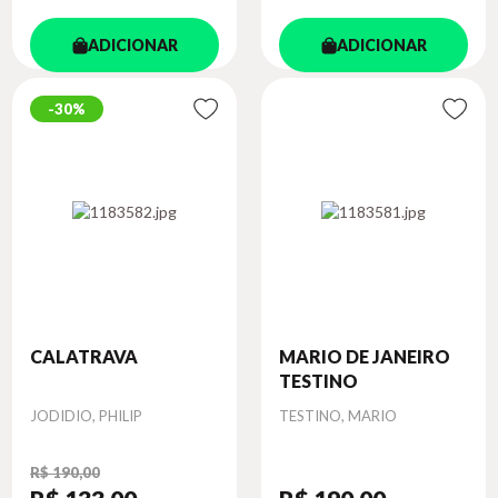
ADICIONAR
ADICIONAR
30%
CALATRAVA
MARIO DE JANEIRO
TESTINO
Autor
Autor
JODIDIO, PHILIP
TESTINO, MARIO
R$ 190,00