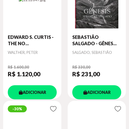
EDWARD S. CURTIS -
SEBASTIÃO
THE NO...
SALGADO - GÊNES...
Autor
Autor
WALTHER, PETER
SALGADO, SEBASTIÃO
R$ 1.600,00
R$ 330,00
R$ 1.120
,00
R$ 231
,00
ADICIONAR
ADICIONAR
30%