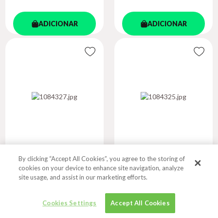
ADICIONAR
ADICIONAR
By clicking “Accept All Cookies”, you agree to the storing of
INTERIORS NOW -
THE PACKAGE
cookies on your device to enhance site navigation, analyze
VOL. 3
DESIGN - VOL....
site usage, and assist in our marketing efforts.
Autor
PENTAWARDS
Cookies Settings
Accept All Cookies