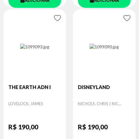
ADICIONAR
ADICIONAR
THE EARTH ADN I
DISNEYLAND
Autor
Autor
LOVELOCK, JAMES
NICHOLS, CHRIS | NIC...
R$ 190
,00
R$ 190
,00