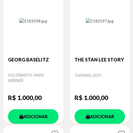
GEORG BASELITZ
THE STAN LEE STORY
Autor
HOLZWARTH, HANS
Autor
THOMAS, ROY
WERNER
R$ 1.000
,00
R$ 1.000
,00
ADICIONAR
ADICIONAR