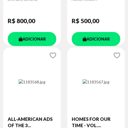
R$ 800
,00
R$ 500
,00
ADICIONAR
ADICIONAR
ALL-AMERICAN ADS
HOMES FOR OUR
OF THE 3...
TIME - VOL....