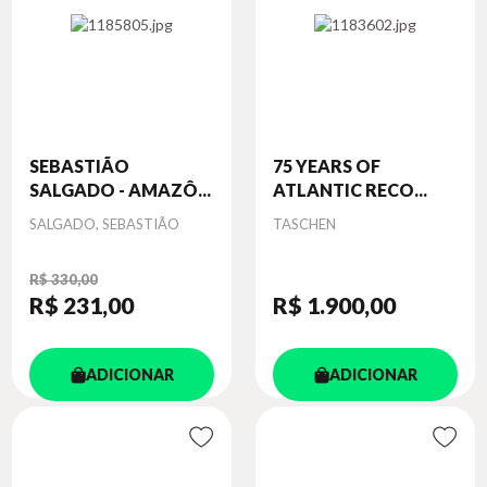
SEBASTIÃO
75 YEARS OF
SALGADO - AMAZÔ...
ATLANTIC RECO...
Autor
Autor
SALGADO, SEBASTIÃO
TASCHEN
R$ 330,00
R$ 231
,00
R$ 1.900
,00
ADICIONAR
ADICIONAR