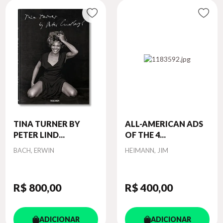
TINA TURNER BY
ALL-AMERICAN ADS
PETER LIND...
OF THE 4...
Autor
Autor
BACH, ERWIN
HEIMANN, JIM
R$ 800
,00
R$ 400
,00
ADICIONAR
ADICIONAR