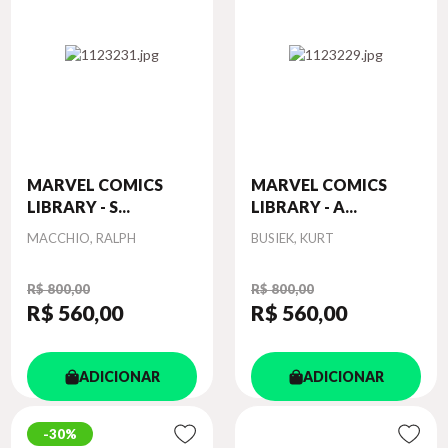
MARVEL COMICS
MARVEL COMICS
LIBRARY - S...
LIBRARY - A...
Autor
Autor
MACCHIO, RALPH
BUSIEK, KURT
R$ 800,00
R$ 800,00
R$ 560
,00
R$ 560
,00
ADICIONAR
ADICIONAR
30%