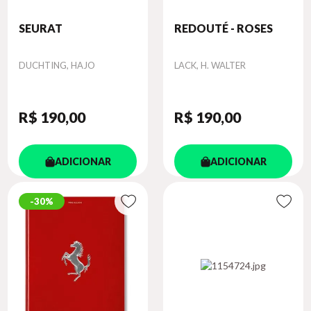
SEURAT
REDOUTÉ - ROSES
Autor
Autor
DUCHTING, HAJO
LACK, H. WALTER
R$ 190
,00
R$ 190
,00
ADICIONAR
ADICIONAR
30%