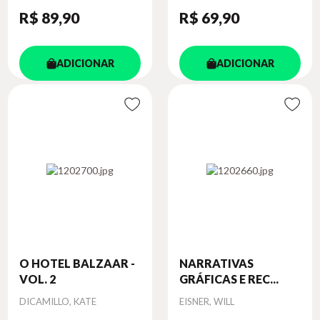
R$ 89
,90
R$ 69
,90
ADICIONAR
ADICIONAR
O HOTEL BALZAAR -
NARRATIVAS
VOL. 2
GRÁFICAS E REC...
Autor
Autor
DICAMILLO, KATE
EISNER, WILL