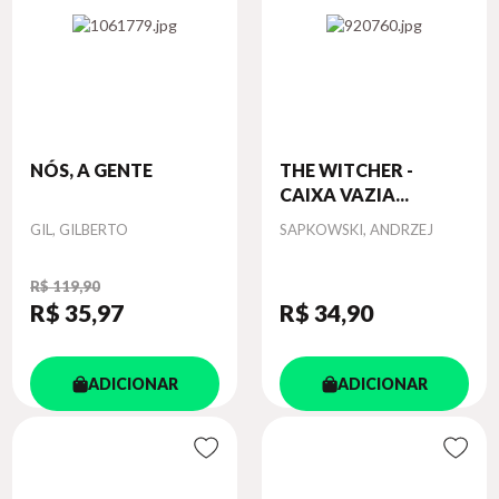
NÓS, A GENTE
THE WITCHER -
CAIXA VAZIA...
Autor
Autor
GIL, GILBERTO
SAPKOWSKI, ANDRZEJ
R$ 119,90
R$ 35
,97
R$ 34
,90
ADICIONAR
ADICIONAR