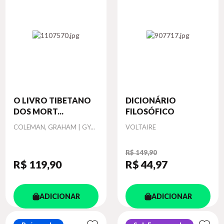
O LIVRO TIBETANO
DICIONÁRIO
DOS MORT...
FILOSÓFICO
Autor
Autor
COLEMAN, GRAHAM | GY...
VOLTAIRE
R$ 149,90
R$ 119
,90
R$ 44
,97
ADICIONAR
ADICIONAR