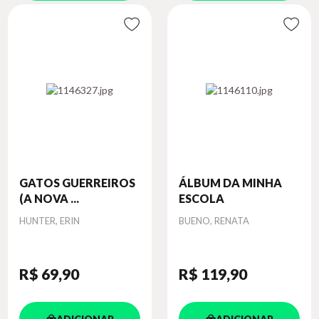
GATOS GUERREIROS
ÁLBUM DA MINHA
(A NOVA ...
ESCOLA
Autor
Autor
HUNTER, ERIN
BUENO, RENATA
R$ 69
,90
R$ 119
,90