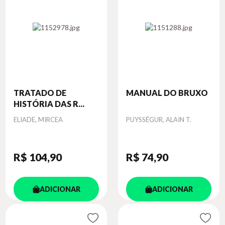
TRATADO DE
MANUAL DO BRUXO
HISTÓRIA DAS R...
Autor
Autor
ELIADE, MIRCEA
PUYSSÉGUR, ALAIN T.
R$ 104
,90
R$ 74
,90
ADICIONAR
ADICIONAR