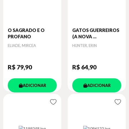
O SAGRADO E O
GATOS GUERREIROS
PROFANO
(A NOVA ...
Autor
Autor
ELIADE, MIRCEA
HUNTER, ERIN
R$ 79
,90
R$ 64
,90
ADICIONAR
ADICIONAR