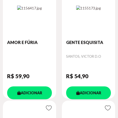
AMOR E FÚRIA
GENTE ESQUISITA
Autor
SANTOS, VICTOR D.O
R$ 59
,90
R$ 54
,90
ADICIONAR
ADICIONAR