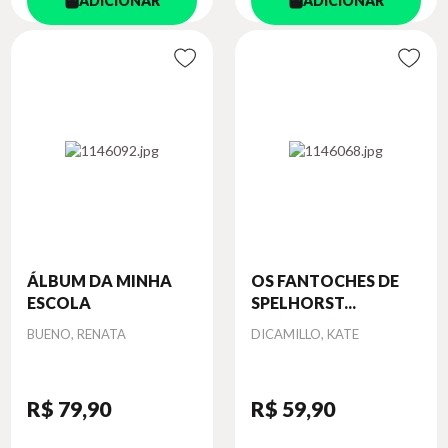
ADICIONAR
ADICIONAR
ÁLBUM DA MINHA
OS FANTOCHES DE
ESCOLA
SPELHORST...
Autor
Autor
BUENO, RENATA
DICAMILLO, KATE
R$ 79
,90
R$ 59
,90