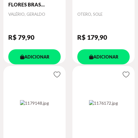
FLORES BRAS...
Autor
Autor
VALÉRIO, GERALDO
OTERO, SOLE
R$ 79
,90
R$ 179
,90
ADICIONAR
ADICIONAR