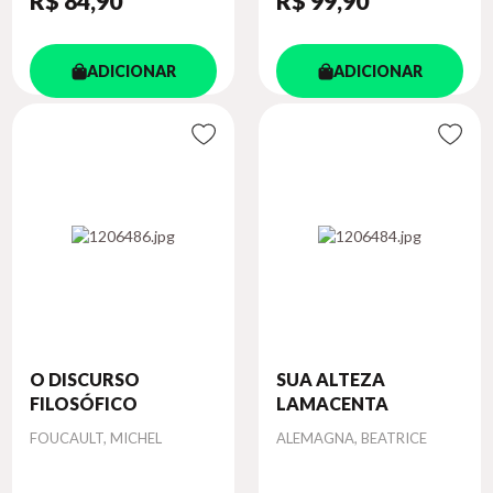
R$ 84
,90
R$ 99
,90
ADICIONAR
ADICIONAR
O DISCURSO
SUA ALTEZA
FILOSÓFICO
LAMACENTA
Autor
Autor
FOUCAULT, MICHEL
ALEMAGNA, BEATRICE