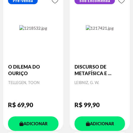
Pré-venda
Sob Encomenda
O DILEMA DO
DISCURSO DE
OURIÇO
METAFÍSICA E ...
Autor
Autor
TELLEGEN, TOON
LEIBNIZ, G. W.
R$ 69
,90
R$ 99
,90
ADICIONAR
ADICIONAR