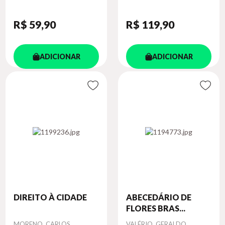
R$ 59
,90
R$ 119
,90
ADICIONAR
ADICIONAR
DIREITO À CIDADE
ABECEDÁRIO DE
FLORES BRAS...
Autor
Autor
MORENO, CARLOS
VALÉRIO, GERALDO