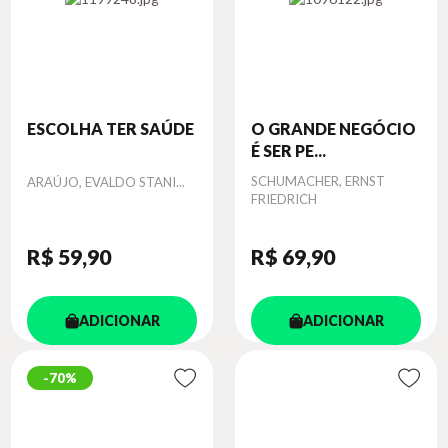
ESCOLHA TER SAÚDE
O GRANDE NEGÓCIO
É SER PE...
Autor
Autor
SCHUMACHER, ERNST
ARAÚJO, EVALDO STANI...
FRIEDRICH
R$ 59
,90
R$ 69
,90
ADICIONAR
ADICIONAR
70%