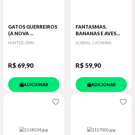
GATOS GUERREIROS
FANTASMAS,
(A NOVA ...
BANANAS E AVES...
Autor
Autor
HUNTER, ERIN
SOBRAL, CATARINA
R$ 69
,90
R$ 59
,90
ADICIONAR
ADICIONAR