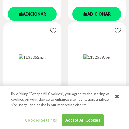
ADICIONAR
ADICIONAR
By clicking “Accept All Cookies”, you agree to the storing of
AO LADO DE LINA
PARTINDO O PÃO
cookies on your device to enhance site navigation, analyze
site usage, and assist in our marketing efforts.
Autor
Autor
WEST, CORNEL | HOOKS,
FERRAZ, MARCELO
BELL
Cookies Settings
Accept All Cookies