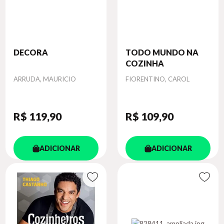
DECORA
TODO MUNDO NA
COZINHA
Autor
Autor
ARRUDA, MAURICIO
FIORENTINO, CAROL
R$ 119
,90
R$ 109
,90
ADICIONAR
ADICIONAR