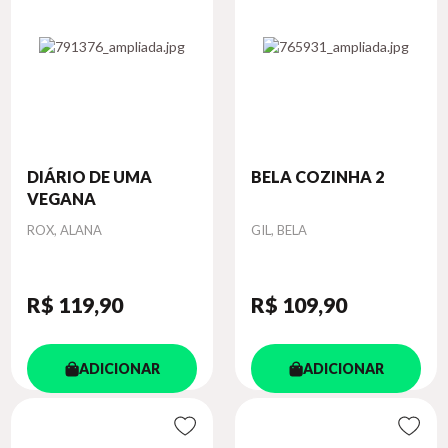
DIÁRIO DE UMA
BELA COZINHA 2
VEGANA
Autor
Autor
ROX, ALANA
GIL, BELA
R$ 119
,90
R$ 109
,90
ADICIONAR
ADICIONAR