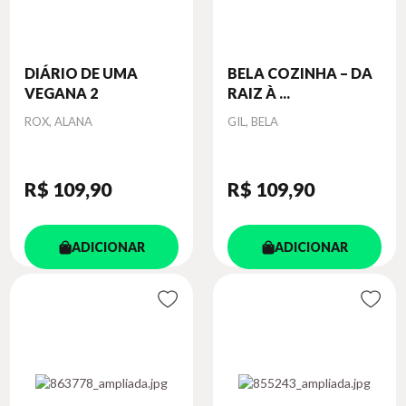
DIÁRIO DE UMA
BELA COZINHA – DA
VEGANA 2
RAIZ À ...
Autor
Autor
ROX, ALANA
GIL, BELA
R$ 109
,90
R$ 109
,90
ADICIONAR
ADICIONAR