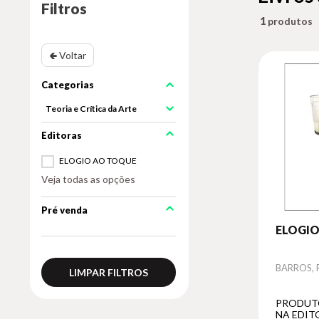
Filtros
1
🢀 Voltar
Teoria e Crítica da Arte
ELOGIO AO TOQUE
Veja todas as opções
Pré venda
ELOGI
Autor
BARROS,
LIMPAR FILTROS
PRODUT
NA EDIT