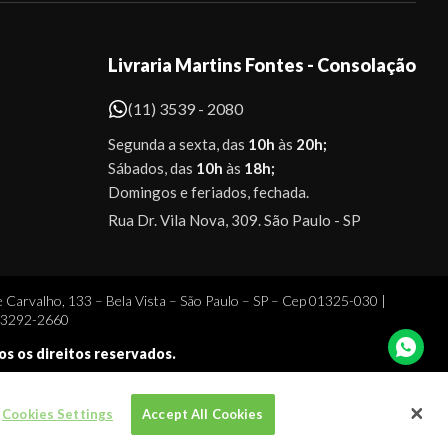
Livraria Martins Fontes - Consolação
(11) 3539 - 2080
Segunda a sexta, das
10h
às
20h;
Sábados, das
10h
às
18h;
Domingos e feriados, fechada.
Rua Dr. Vila Nova, 309. São Paulo - SP
 Carvalho, 133 – Bela Vista – São Paulo – SP – Cep 01325-030 |
1 3292-2660
dos os direitos reservados.
Cookies Settings
Accept All Cookies