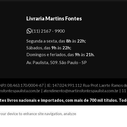
Livraria Martins Fontes
(11) 2167 - 9900
Segunda a sexta, das
8h
às
22h;
Sábados, das
9h
às
22h;
Domingos e feriados, das
9h
às
21h.
Av. Paulista, 509. São Paulo - SP
CNPJ: 08.463.170/0004-67 | IE: 147.024.991.112 Rua Prof. Laerte Ramos de
sfontespaulista.com.br | atendimento@martinsfontespaulista.com.br | 1
tes livros nacionais e importados, com mais de 700 mil títulos. To
 your device to enhance site navigation, analyze