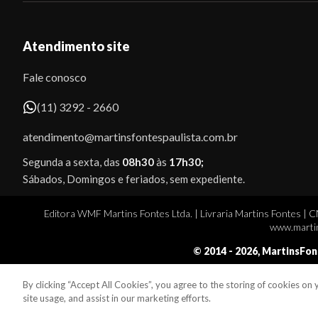
Atendimento site
Fale conosco
(11) 3292 - 2660
atendimento@martinsfontespaulista.com.br
Segunda a sexta, das
08h30
às
17h30;
Sábados, Domingos e feriados, sem expediente.
Editora WMF Martins Fontes Ltda. | Livraria Martins Fontes | 
www.martin
© 2014 -
2026
, MartinsFon
By clicking “Accept All Cookies”, you agree to the storing of cookies on
Sobe
site usage, and assist in our marketing efforts.