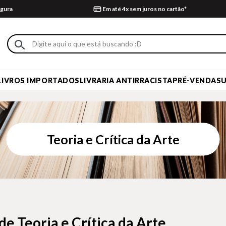
gura
Em até 4x sem juros no cartão*
LIVROS IMPORTADOS
LIVRARIA ANTIRRACISTA
PRÉ-VENDA
S
Teoria e Crítica da Arte
de Teoria e Crítica da Arte