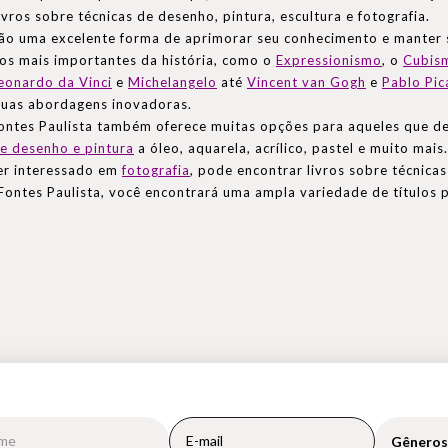
 livros sobre técnicas de desenho, pintura, escultura e fotografia.
são uma excelente forma de aprimorar seu conhecimento e manter s
os mais importantes da história, como o
Expressionismo
, o
Cubis
eonardo da Vinci
e
Michelangelo
até
Vincent van Gogh
e
Pablo Pic
uas abordagens inovadoras.
Fontes Paulista também oferece muitas opções para aqueles que dese
e desenho e pintura
a óleo, aquarela, acrílico, pastel e muito mai
ver interessado em
fotografia
, pode encontrar livros sobre técnica
Fontes Paulista, você encontrará uma ampla variedade de títulos pa
Gêneros