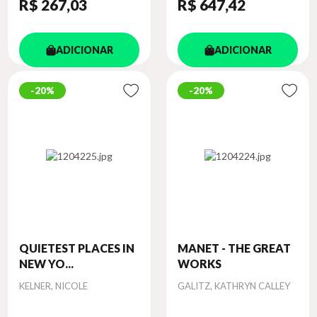
R$ 267
,03
R$ 647
,42
ADICIONAR
ADICIONAR
20%
20%
QUIETEST PLACES IN
MANET - THE GREAT
NEW YO...
WORKS
Autor
Autor
KELNER, NICOLE
GALITZ, KATHRYN CALLEY