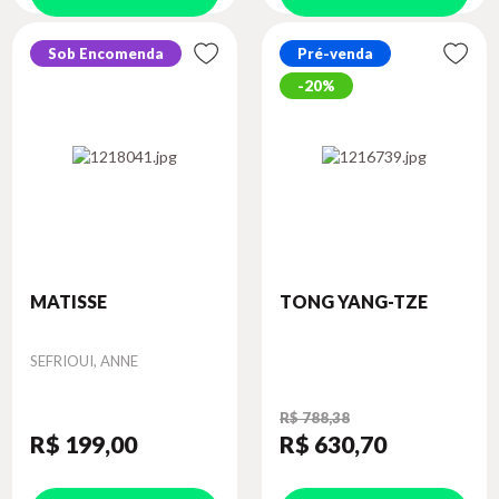
Sob Encomenda
Pré-venda
20%
MATISSE
TONG YANG-TZE
Autor
SEFRIOUI, ANNE
R$ 788,38
R$ 199
,00
R$ 630
,70