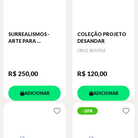
SURREALISMOS -
COLEÇÃO PROJETO
ARTE PARA ...
DESANDAR
Autor
CRUZ, BEATRIZ
R$ 250
,00
R$ 120
,00
ADICIONAR
ADICIONAR
20%