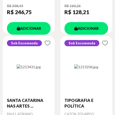
R$ 308,44
R$ 160,26
R$ 246
,75
R$ 128
,21
ADICIONAR
ADICIONAR
Sob Encomenda
Sob Encomenda
SANTA CATARINA
TIPOGRAFIA E
NAS ARTES ...
POLÍTICA
Autor
Autor
PAULI, ADRIANO
CAZON, EDUARDO