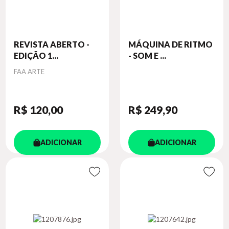
REVISTA ABERTO -
MÁQUINA DE RITMO
EDIÇÃO 1...
- SOM E ...
Autor
FAA ARTE
R$ 120
,00
R$ 249
,90
ADICIONAR
ADICIONAR