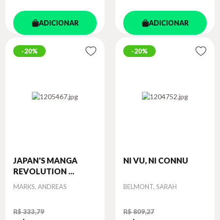
ADICIONAR
ADICIONAR
20%
20%
JAPAN'S MANGA
NI VU, NI CONNU
REVOLUTION ...
Autor
Autor
MARKS, ANDREAS
BELMONT, SARAH
R$ 333,79
R$ 809,27