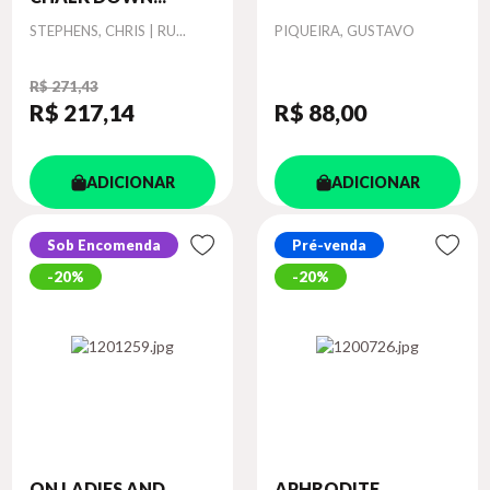
Autor
Autor
STEPHENS, CHRIS | RU...
PIQUEIRA, GUSTAVO
R$ 271,43
R$ 217
,14
R$ 88
,00
ADICIONAR
ADICIONAR
Sob Encomenda
Pré-venda
20%
20%
ON LADIES AND
APHRODITE