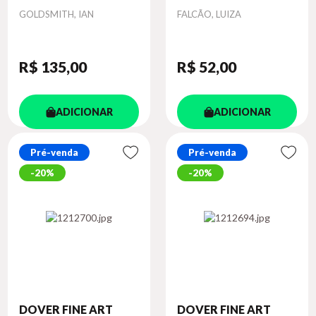
Autor
Autor
GOLDSMITH, IAN
FALCÃO, LUIZA
R$ 135
,00
R$ 52
,00
ADICIONAR
ADICIONAR
Pré-venda
Pré-venda
20%
20%
DOVER FINE ART
DOVER FINE ART