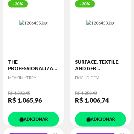
20%
20%
THE
SURFACE, TEXTILE,
PROFESSIONALIZATION
AND GER...
O...
Autor
Autor
MEAKIN, KERRY
EKICI, DIDEM
R$ 1.332,45
R$ 1.258,43
R$ 1.065
,96
R$ 1.006
,74
ADICIONAR
ADICIONAR