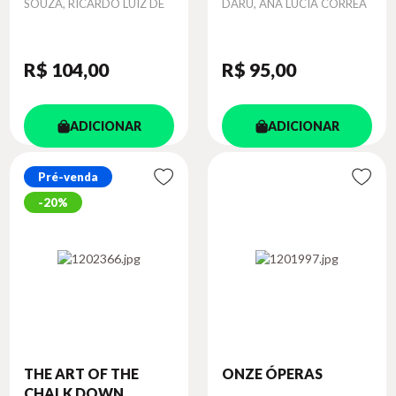
Autor
Autor
SOUZA, RICARDO LUIZ DE
DARÚ, ANA LÚCIA CORRÊA
R$ 104
,00
R$ 95
,00
ADICIONAR
ADICIONAR
Pré-venda
20%
THE ART OF THE
ONZE ÓPERAS
CHALK DOWN...