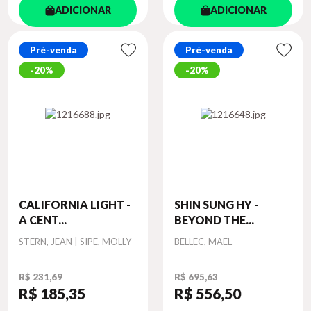
ADICIONAR
ADICIONAR
Pré-venda
Pré-venda
20%
20%
CALIFORNIA LIGHT -
SHIN SUNG HY -
A CENT...
BEYOND THE...
Autor
Autor
STERN, JEAN | SIPE, MOLLY
BELLEC, MAEL
R$ 231,69
R$ 695,63
R$ 185
,35
R$ 556
,50