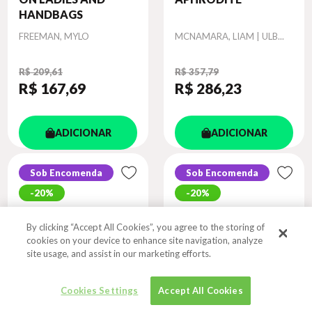
HANDBAGS
Autor
Autor
FREEMAN, MYLO
MCNAMARA, LIAM | ULB...
R$ 209,61
R$ 357,79
R$ 167
,69
R$ 286
,23
ADICIONAR
ADICIONAR
Sob Encomenda
Sob Encomenda
20%
20%
By clicking “Accept All Cookies”, you agree to the storing of
cookies on your device to enhance site navigation, analyze
site usage, and assist in our marketing efforts.
Cookies Settings
Accept All Cookies