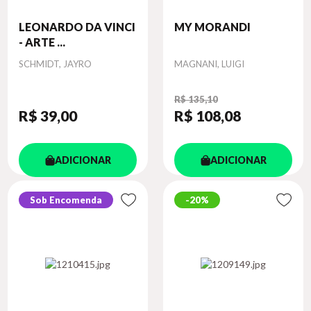
LEONARDO DA VINCI
MY MORANDI
- ARTE ...
Autor
Autor
SCHMIDT, JAYRO
MAGNANI, LUIGI
R$ 135,10
R$ 39
,00
R$ 108
,08
ADICIONAR
ADICIONAR
Sob Encomenda
20%