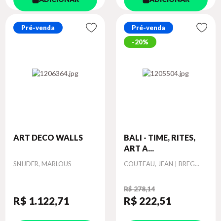
Pré-venda
Pré-venda
20%
ART DECO WALLS
BALI - TIME, RITES,
ART A...
Autor
Autor
SNIJDER, MARLOUS
COUTEAU, JEAN | BREG...
R$ 278,14
R$ 1.122
,71
R$ 222
,51