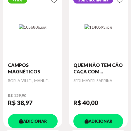
70%
Sob Encomenda
CAMPOS
QUEM NÃO TEM CÃO
MAGNÉTICOS
CAÇA COM...
Autor
Autor
BORJA-VILLEL, MANUEL
SEDLMAYER, SABRINA
R$ 129,90
R$ 38
,97
R$ 40
,00
ADICIONAR
ADICIONAR