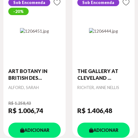
Sob Encomenda
Sob Encomenda
20%
ART BOTANY IN
THE GALLERY AT
BRITISH DES...
CLEVELAND ...
Autor
Autor
ALFORD, SARAH
RICHTER, ANNE NELLIS
R$ 1.258,43
R$ 1.006
,74
R$ 1.406
,48
ADICIONAR
ADICIONAR