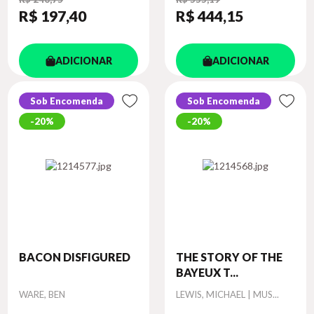
R$ 197
,40
R$ 444
,15
ADICIONAR
ADICIONAR
Sob Encomenda
Sob Encomenda
20%
20%
BACON DISFIGURED
THE STORY OF THE
BAYEUX T...
Autor
Autor
WARE, BEN
LEWIS, MICHAEL | MUS...