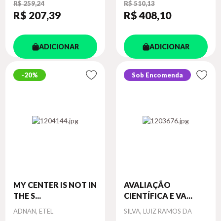
R$ 259,24
R$ 510,13
R$ 207
,39
R$ 408
,10
ADICIONAR
ADICIONAR
20%
Sob Encomenda
MY CENTER IS NOT IN
AVALIAÇÃO
THE S...
CIENTÍFICA E VA...
Autor
Autor
ADNAN, ETEL
SILVA, LUIZ RAMOS DA