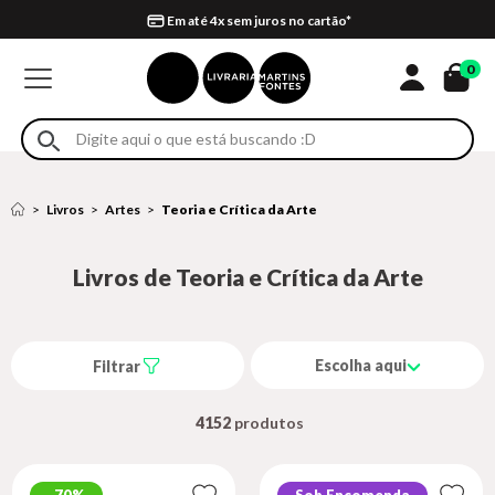
Compra 100% segura
Formas de entrega
Retire na loja
Eventos
Em até 4x sem juros no cartão*
0
Livros
Artes
Teoria e Crítica da Arte
Livros de Teoria e Crítica da Arte
Escolha aqui
Filtrar
4152