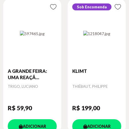
Sob Encomenda
A GRANDE FEIRA:
KLIMT
UMA REAÇÃ...
Autor
Autor
TRIGO, LUCIANO
THIÉBAUT, PHILIPPE
R$ 59
,90
R$ 199
,00
ADICIONAR
ADICIONAR