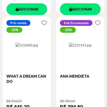
ADICIONAR
ADICIONAR
Pré-venda
Sob Encomenda
20%
20%
WHAT A DREAM CAN
ANA MENDIETA
DO
R$ 556,50
R$ 493,50
R$ 445
,20
R$ 394
,80