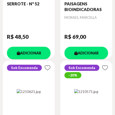
SERROTE - Nº 52
PAISAGENS
BIOINDICADORAS
Autor
MORAES, MARCELLA
R$ 48
,50
R$ 69
,00
ADICIONAR
ADICIONAR
Sob Encomenda
Sob Encomenda
20%