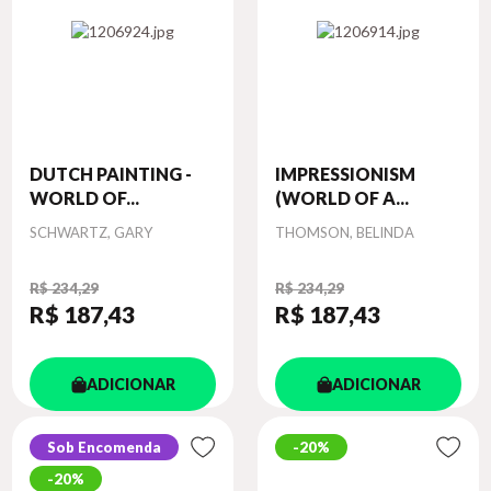
DUTCH PAINTING -
IMPRESSIONISM
WORLD OF...
(WORLD OF A...
Autor
Autor
SCHWARTZ, GARY
THOMSON, BELINDA
R$ 234,29
R$ 234,29
R$ 187
,43
R$ 187
,43
ADICIONAR
ADICIONAR
Sob Encomenda
20%
20%