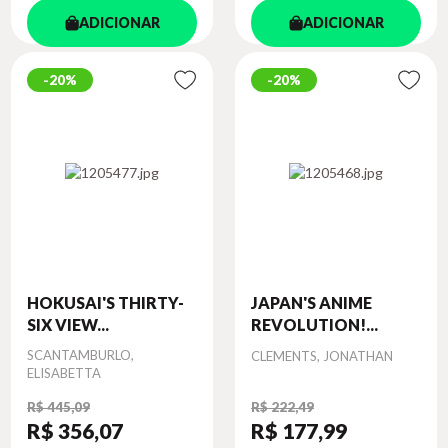
ADICIONAR
ADICIONAR
20%
20%
HOKUSAI'S THIRTY-
JAPAN'S ANIME
SIX VIEW...
REVOLUTION!...
Autor
SCANTAMBURLO,
Autor
CLEMENTS, JONATHAN
ELISABETTA
R$ 445,09
R$ 222,49
R$ 356
,07
R$ 177
,99