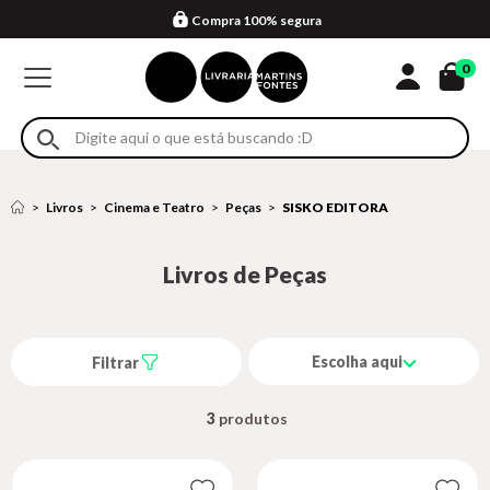
Compra 100% segura
Formas de entrega
Retire na loja
Eventos
Em até 4x sem juros no cartão*
0
Livros
Cinema e Teatro
Peças
SISKO EDITORA
Livros de Peças
Escolha aqui
Filtrar
3