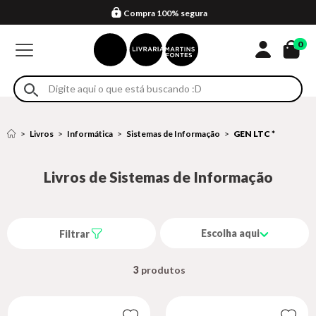
Compra 100% segura
Formas de entrega
Retire na loja
Eventos
Em até 4x sem juros no cartão*
0
Livros
Informática
Sistemas de Informação
GEN LTC *
Livros de Sistemas de Informação
Escolha aqui
Filtrar
3