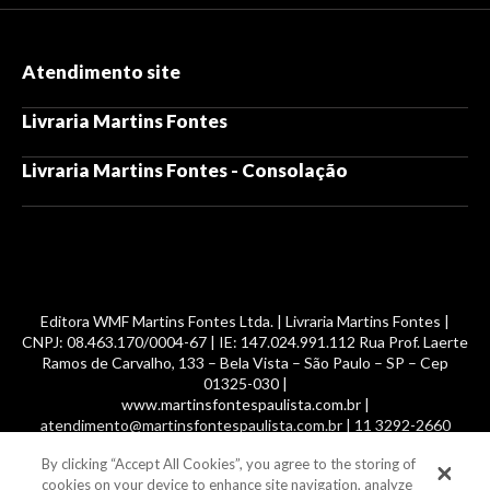
Atendimento site
Livraria Martins Fontes
Livraria Martins Fontes - Consolação
Editora WMF Martins Fontes Ltda. | Livraria Martins Fontes |
CNPJ: 08.463.170/0004-67 | IE: 147.024.991.112 Rua Prof. Laerte
Ramos de Carvalho, 133 – Bela Vista – São Paulo – SP – Cep
01325-030 |
www.martinsfontespaulista.com.br |
atendimento@martinsfontespaulista.com.br | 11 3292-2660
By clicking “Accept All Cookies”, you agree to the storing of
© 2014 -
2026
, MartinsFontes livros nacionais e importados,
cookies on your device to enhance site navigation, analyze
com mais de 700 mil títulos. Todos os direitos reservados.