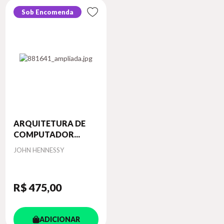
Sob Encomenda
ARQUITETURA DE
COMPUTADOR...
Autor
JOHN HENNESSY
R$ 475
,00
ADICIONAR