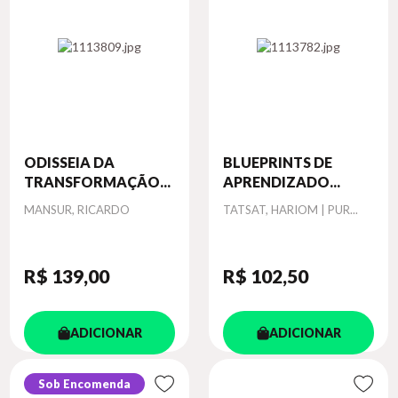
ODISSEIA DA
BLUEPRINTS DE
TRANSFORMAÇÃO...
APRENDIZADO...
Autor
Autor
MANSUR, RICARDO
TATSAT, HARIOM | PUR...
R$ 139
,00
R$ 102
,50
ADICIONAR
ADICIONAR
Sob Encomenda