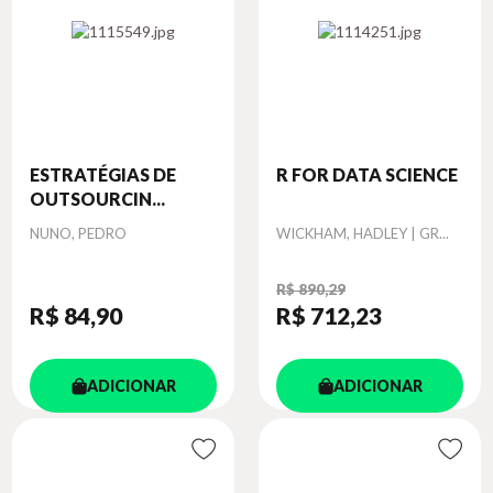
ESTRATÉGIAS DE
R FOR DATA SCIENCE
OUTSOURCIN...
Autor
Autor
NUNO, PEDRO
WICKHAM, HADLEY | GR...
R$ 890,29
R$ 84
,90
R$ 712
,23
ADICIONAR
ADICIONAR