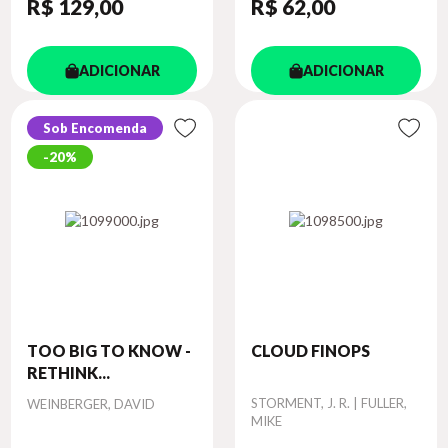
R$ 129
,00
R$ 62
,00
ADICIONAR
ADICIONAR
Sob Encomenda
20%
TOO BIG TO KNOW -
CLOUD FINOPS
RETHINK...
Autor
Autor
STORMENT, J. R. | FULLER,
WEINBERGER, DAVID
MIKE