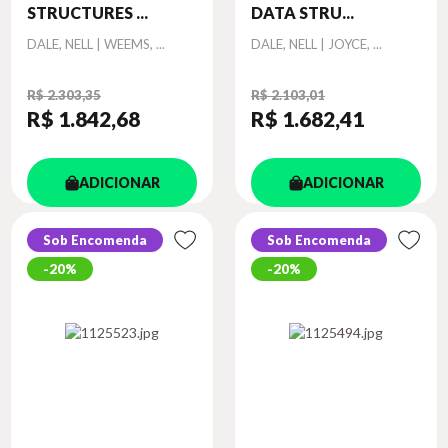
STRUCTURES ...
DATA STRU...
Autor
Autor
DALE, NELL | WEEMS, ...
DALE, NELL | JOYCE, ...
R$ 2.303,35
R$ 2.103,01
R$ 1.842
,68
R$ 1.682
,41
ADICIONAR
ADICIONAR
Sob Encomenda
Sob Encomenda
20%
20%