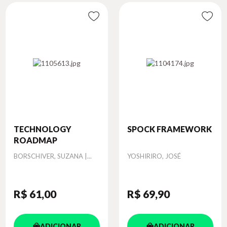
TECHNOLOGY
SPOCK FRAMEWORK
ROADMAP
Autor
Autor
BORSCHIVER, SUZANA |...
YOSHIRIRO, JOSÉ
R$ 61
,00
R$ 69
,90
ADICIONAR
ADICIONAR