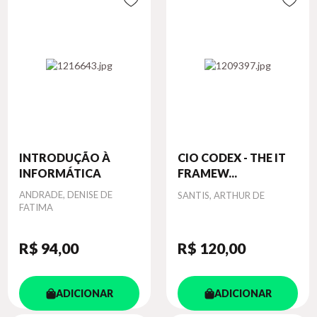
INTRODUÇÃO À
CIO CODEX - THE IT
INFORMÁTICA
FRAMEW...
Autor
ANDRADE, DENISE DE
Autor
SANTIS, ARTHUR DE
FATIMA
R$ 94
,00
R$ 120
,00
ADICIONAR
ADICIONAR