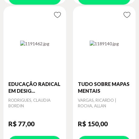
EDUCAÇÃO RADICAL
TUDO SOBRE MAPAS
EM DESIG...
MENTAIS
Autor
RODRIGUES, CLAUDIA
Autor
VARGAS, RICARDO |
BORDIN
ROCHA, ALLAN
R$ 77
,00
R$ 150
,00