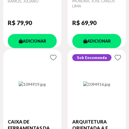
Autor
Autor
MOREIRA, JOSÉ CARLOS
RAMOS, JULIANO
LIMA
R$ 79
,90
R$ 69
,90
ADICIONAR
ADICIONAR
Sob Encomenda
CAIXA DE
ARQUITETURA
FERRAMENTAS DA
ORIENTADA A E...