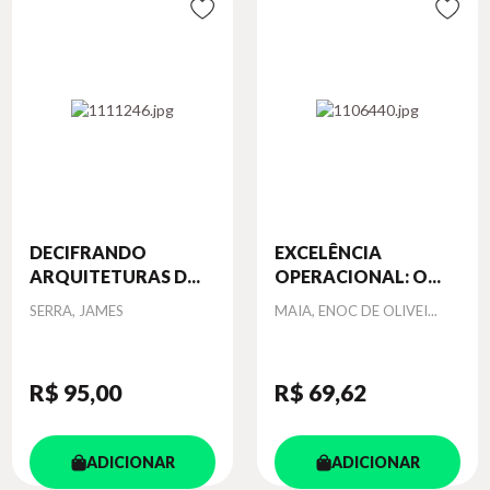
DECIFRANDO
EXCELÊNCIA
ARQUITETURAS D...
OPERACIONAL: O...
Autor
Autor
SERRA, JAMES
MAIA, ENOC DE OLIVEI...
R$ 95
,00
R$ 69
,62
ADICIONAR
ADICIONAR