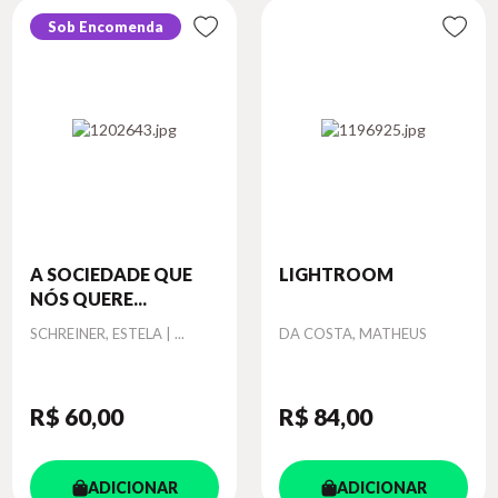
Sob Encomenda
A SOCIEDADE QUE
LIGHTROOM
NÓS QUERE...
Autor
Autor
SCHREINER, ESTELA | ...
DA COSTA, MATHEUS
R$ 60
,00
R$ 84
,00
ADICIONAR
ADICIONAR