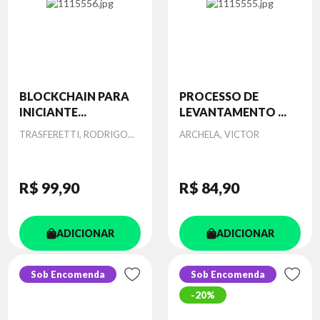
BLOCKCHAIN PARA
PROCESSO DE
INICIANTE...
LEVANTAMENTO ...
Autor
Autor
TRASFERETTI, RODRIGO...
ARCHELA, VICTOR
R$ 99
,90
R$ 84
,90
ADICIONAR
ADICIONAR
Sob Encomenda
Sob Encomenda
20%