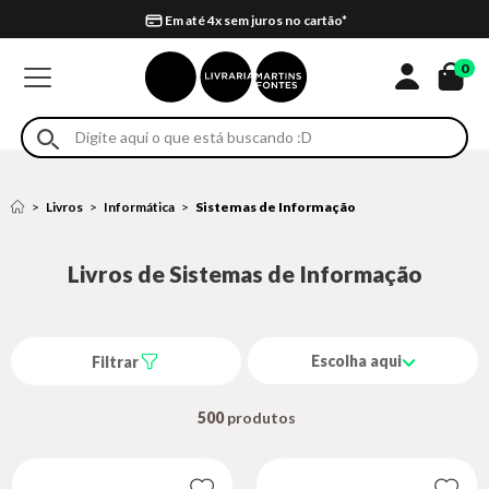
Compra 100% segura
Formas de entrega
Retire na loja
Eventos
Em até 4x sem juros no cartão*
0
Livros
Informática
Sistemas de Informação
Livros de Sistemas de Informação
Escolha aqui
Filtrar
500