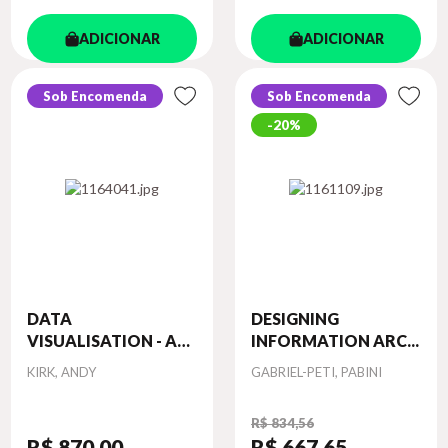
ADICIONAR
ADICIONAR
Sob Encomenda
Sob Encomenda
20%
DATA
DESIGNING
VISUALISATION - A
INFORMATION ARC...
HA...
Autor
Autor
KIRK, ANDY
GABRIEL-PETI, PABINI
R$ 834,56
R$ 870
,00
R$ 667
,65