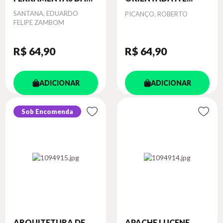
A...
Autor
SANTANA, EDUARDO
Autor
PICANÇO, ROBERTO
FELIPE ZAMBOM
R$ 64
,90
R$ 64
,90
ADICIONAR
ADICIONAR
Sob Encomenda
ARQUITETURA DE
APACHE LUCENE