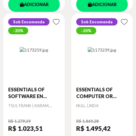
ADICIONAR
ADICIONAR
Sob Encomenda
Sob Encomenda
20%
20%
ESSENTIALS OF
ESSENTIALS OF
SOFTWARE EN...
COMPUTER OR...
Autor
Autor
TSUI, FRANK | KARAM,...
NULL, LINDA
R$ 1.279,39
R$ 1.869,28
R$ 1.023
,51
R$ 1.495
,42