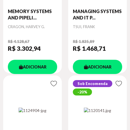
MEMORY SYSTEMS
MANAGING SYSTEMS
AND PIPELI...
AND IT P...
Autor
Autor
CRAGON, HARVEY G.
TSUI, FRANK
R$ 4.128,67
R$ 1.835,89
R$ 3.302
,94
R$ 1.468
,71
ADICIONAR
ADICIONAR
Sob Encomenda
20%