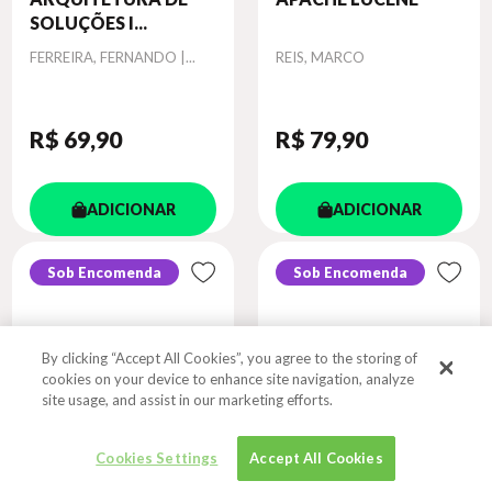
SOLUÇÕES I...
Autor
Autor
FERREIRA, FERNANDO |...
REIS, MARCO
R$ 69
,90
R$ 79
,90
ADICIONAR
ADICIONAR
Sob Encomenda
Sob Encomenda
By clicking “Accept All Cookies”, you agree to the storing of
cookies on your device to enhance site navigation, analyze
site usage, and assist in our marketing efforts.
Cookies Settings
Accept All Cookies