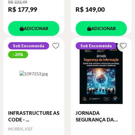
R$ 222,49
R$ 177
,99
R$ 149
,00
ADICIONAR
ADICIONAR
Sob Encomenda
Sob Encomenda
20%
INFRASTRUCTURE AS
JORNADA
CODE - ...
SEGURANÇA DA
INFO...
Autor
MORRIS, KIEF