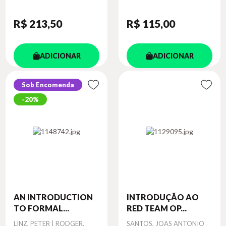
R$ 213
,50
R$ 115
,00
ADICIONAR
ADICIONAR
Sob Encomenda
20%
AN INTRODUCTION
INTRODUÇÃO AO
TO FORMAL...
RED TEAM OP...
Autor
LINZ, PETER | RODGER,
Autor
SANTOS, JOAS ANTONIO