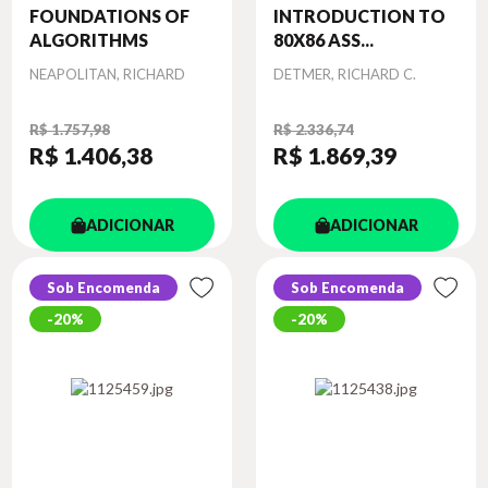
FOUNDATIONS OF
INTRODUCTION TO
ALGORITHMS
80X86 ASS...
Autor
Autor
NEAPOLITAN, RICHARD
DETMER, RICHARD C.
R$ 1.757,98
R$ 2.336,74
R$ 1.406
,38
R$ 1.869
,39
ADICIONAR
ADICIONAR
Sob Encomenda
Sob Encomenda
20%
20%