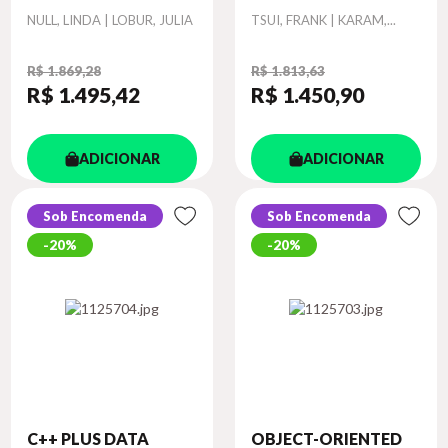
Autor
Autor
NULL, LINDA | LOBUR, JULIA
TSUI, FRANK | KARAM,...
R$ 1.869,28
R$ 1.813,63
R$ 1.495
,42
R$ 1.450
,90
ADICIONAR
ADICIONAR
Sob Encomenda
Sob Encomenda
20%
20%
C++ PLUS DATA
OBJECT-ORIENTED