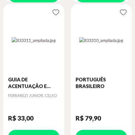
GUIA DE
PORTUGUÊS
ACENTUAÇÃO E
BRASILEIRO
PONT...
Autor
FERRAREZI JUNIOR, CELSO
R$ 33
,00
R$ 79
,90