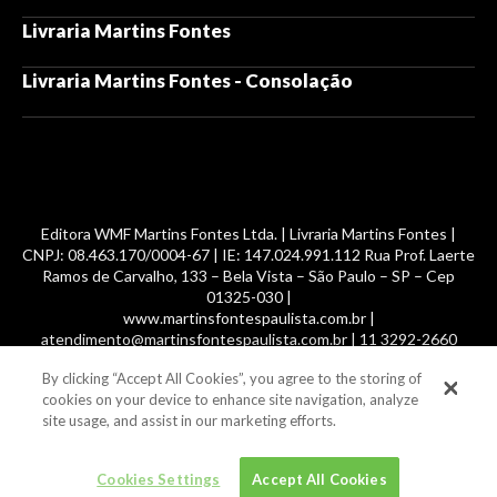
Livraria Martins Fontes
Livraria Martins Fontes - Consolação
Editora WMF Martins Fontes Ltda. | Livraria Martins Fontes |
CNPJ: 08.463.170/0004-67 | IE: 147.024.991.112 Rua Prof. Laerte
Ramos de Carvalho, 133 – Bela Vista – São Paulo – SP – Cep
01325-030 |
www.martinsfontespaulista.com.br |
atendimento@martinsfontespaulista.com.br | 11 3292-2660
By clicking “Accept All Cookies”, you agree to the storing of
© 2014 -
2026
, MartinsFontes livros nacionais e importados,
cookies on your device to enhance site navigation, analyze
com mais de 700 mil títulos. Todos os direitos reservados.
site usage, and assist in our marketing efforts.
Cookies Settings
Accept All Cookies