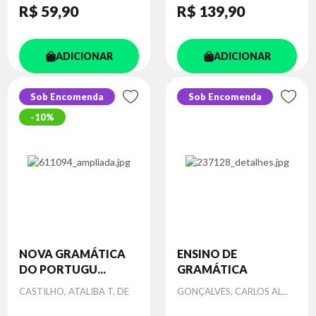
R$ 59
,90
R$ 139
,90
ADICIONAR
ADICIONAR
Sob Encomenda
Sob Encomenda
10%
NOVA GRAMÁTICA
ENSINO DE
DO PORTUGU...
GRAMÁTICA
Autor
Autor
CASTILHO, ATALIBA T. DE
GONÇALVES, CARLOS AL...