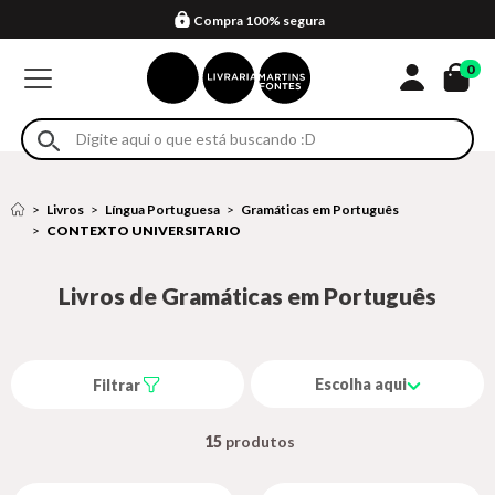
Compra 100% segura
Formas de entrega
Retire na loja
Eventos
Em até 4x sem juros no cartão*
0
Livros
Língua Portuguesa
Gramáticas em Português
CONTEXTO UNIVERSITARIO
Livros de Gramáticas em Português
Escolha aqui
Filtrar
15