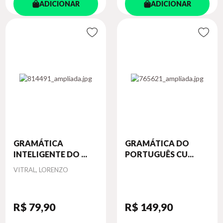
ADICIONAR
ADICIONAR
GRAMÁTICA
GRAMÁTICA DO
INTELIGENTE DO ...
PORTUGUÊS CU...
Autor
VITRAL, LORENZO
R$ 79
,90
R$ 149
,90