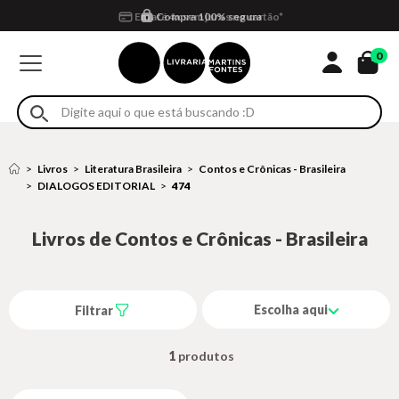
Compra 100% segura
Formas de entrega
Retire na loja
Eventos
Em até 4x sem juros no cartão*
0
Livros
Literatura Brasileira
Contos e Crônicas - Brasileira
DIALOGOS EDITORIAL
474
Livros de Contos e Crônicas - Brasileira
Escolha aqui
Filtrar
1