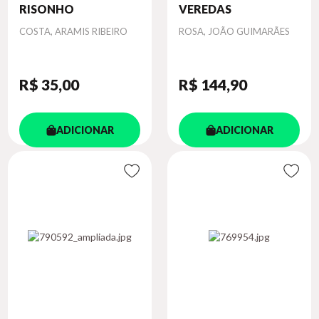
RISONHO
VEREDAS
Autor
Autor
COSTA, ARAMIS RIBEIRO
ROSA, JOÃO GUIMARÃES
R$ 35
,00
R$ 144
,90
ADICIONAR
ADICIONAR