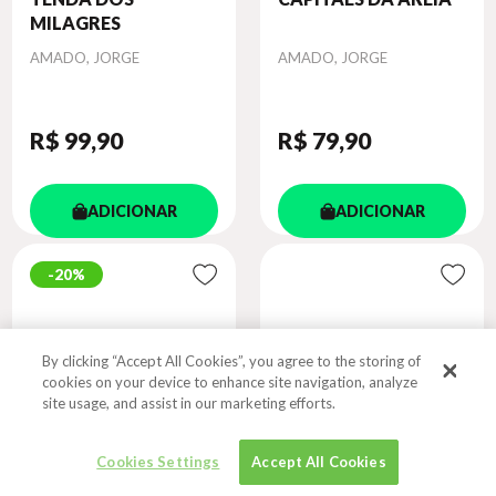
MILAGRES
Autor
Autor
AMADO, JORGE
AMADO, JORGE
R$ 99
,90
R$ 79
,90
ADICIONAR
ADICIONAR
20%
By clicking “Accept All Cookies”, you agree to the storing of
cookies on your device to enhance site navigation, analyze
site usage, and assist in our marketing efforts.
Cookies Settings
Accept All Cookies