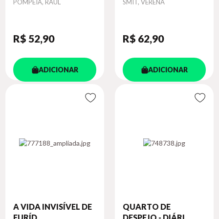
Autor
Autor
POMPEIA, RAUL
SMIT, VERENA
R$ 52
,90
R$ 62
,90
ADICIONAR
ADICIONAR
A VIDA INVISÍVEL DE
QUARTO DE
EURÍD...
DESPEJO - DIÁRI...