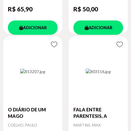
R$ 65
,90
R$ 50
,00
ADICIONAR
ADICIONAR
O DIÁRIO DE UM
FALA ENTRE
MAGO
PARENTESIS, A
Autor
Autor
COELHO, PAULO
MARTINS, MAX