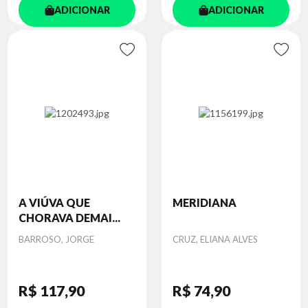
ADICIONAR
ADICIONAR
A VIÚVA QUE
MERIDIANA
CHORAVA DEMAI...
Autor
Autor
BARROSO, JORGE
CRUZ, ELIANA ALVES
R$ 117
,90
R$ 74
,90