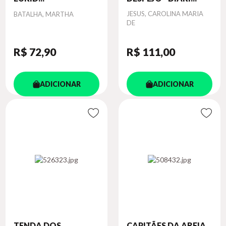
Autor
Autor
JESUS, CAROLINA MARIA
BATALHA, MARTHA
DE
R$ 72
,90
R$ 111
,00
ADICIONAR
ADICIONAR
TENDA DOS
CAPITÃES DA AREIA