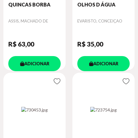
QUINCAS BORBA
OLHOS D ÁGUA
Autor
Autor
ASSIS, MACHADO DE
EVARISTO, CONCEIÇAO
R$ 63
,00
R$ 35
,00
ADICIONAR
ADICIONAR