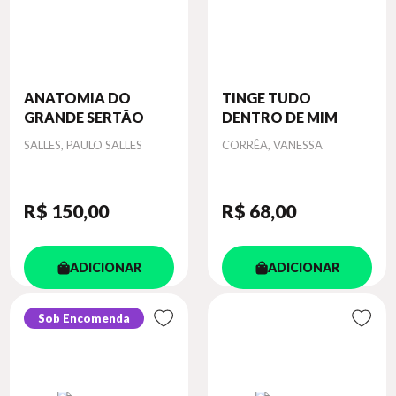
ANATOMIA DO
TINGE TUDO
GRANDE SERTÃO
DENTRO DE MIM
Autor
Autor
SALLES, PAULO SALLES
CORRÊA, VANESSA
R$ 150
,00
R$ 68
,00
ADICIONAR
ADICIONAR
Sob Encomenda