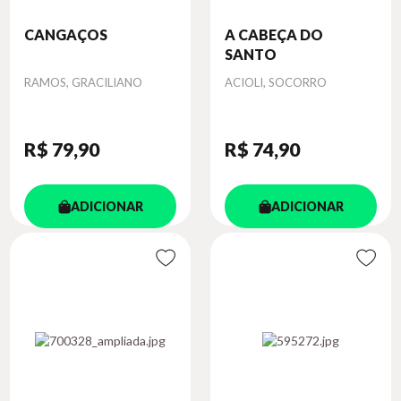
CANGAÇOS
A CABEÇA DO
SANTO
Autor
Autor
RAMOS, GRACILIANO
ACIOLI, SOCORRO
R$ 79
,90
R$ 74
,90
ADICIONAR
ADICIONAR