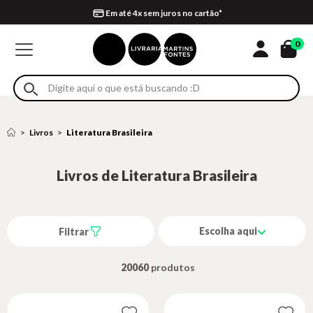
Compra 100% segura
Formas de entrega
Retire na loja
Eventos
Em até 4x sem juros no cartão*
0
Livros
Literatura Brasileira
Livros de Literatura Brasileira
Escolha aqui
Filtrar
20060