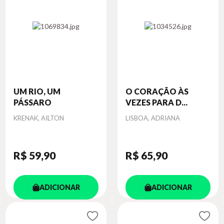
UM RIO, UM
O CORAÇÃO ÀS
PÁSSARO
VEZES PARA D...
Autor
Autor
KRENAK, AILTON
LISBOA, ADRIANA
R$ 59
,90
R$ 65
,90
ADICIONAR
ADICIONAR