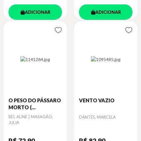
ADICIONAR
ADICIONAR
O PESO DO PÁSSARO
VENTO VAZIO
MORTO (...
Autor
BEI, ALINE | MASAGÃO,
Autor
DANTÉS, MARCELA
JULIA
R$ 72
,90
R$ 82
,90