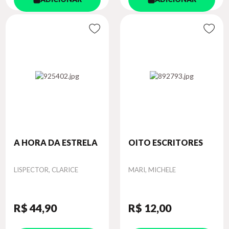
A HORA DA ESTRELA
OITO ESCRITORES
Autor
Autor
LISPECTOR, CLARICE
MARI, MICHELE
R$ 44
,90
R$ 12
,00