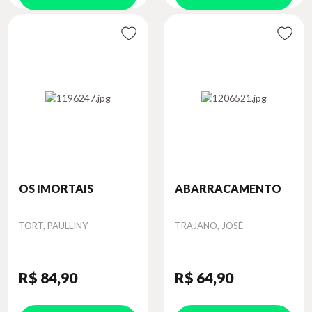
OS IMORTAIS
ABARRACAMENTO
Autor
Autor
TORT, PAULLINY
TRAJANO, JOSÉ
R$ 84
,90
R$ 64
,90