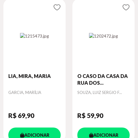
LIA, MIRA, MARIA
O CASO DA CASA DA
RUA DOS...
Autor
Autor
GARCIA, MARÍLIA
SOUZA, LUIZ SERGIO F...
R$ 69
,90
R$ 59
,90
ADICIONAR
ADICIONAR