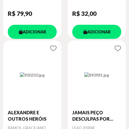
R$ 79
,90
R$ 32
,00
ADICIONAR
ADICIONAR
ALEXANDRE E
JAMAIS PEÇO
OUTROS HERÓIS
DESCULPAS POR...
Autor
Autor
RAMOS, GRACILIANO
LEAO, RYANE