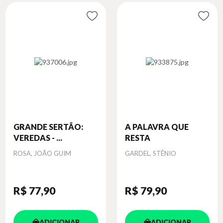
GRANDE SERTÃO:
A PALAVRA QUE
VEREDAS - ...
RESTA
Autor
Autor
ROSA, JOÃO GUIM
GARDEL, STÊNIO
R$ 77
,90
R$ 79
,90
ADICIONAR
ADICIONAR