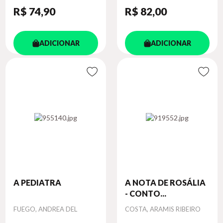
R$ 74
,90
R$ 82
,00
ADICIONAR
ADICIONAR
A PEDIATRA
A NOTA DE ROSÁLIA
- CONTO...
Autor
Autor
FUEGO, ANDREA DEL
COSTA, ARAMIS RIBEIRO