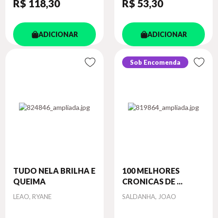
R$ 118
,30
R$ 53
,30
ADICIONAR
ADICIONAR
Sob Encomenda
TUDO NELA BRILHA E
100 MELHORES
QUEIMA
CRONICAS DE ...
Autor
Autor
LEAO, RYANE
SALDANHA, JOAO