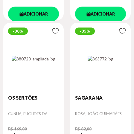
ADICIONAR
ADICIONAR
30%
35%
OS SERTÕES
SAGARANA
Autor
Autor
CUNHA, EUCLIDES DA
ROSA, JOÃO GUIMARÃES
R$ 169,00
R$ 82,00