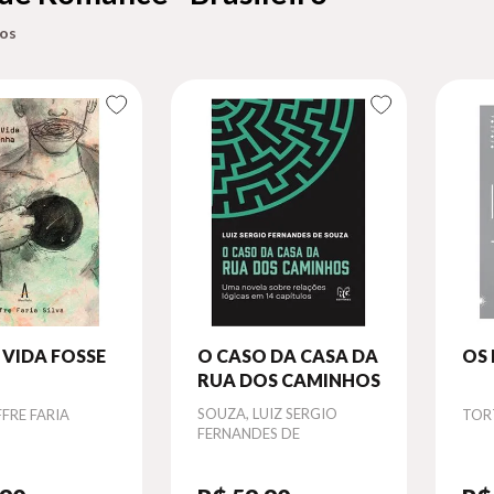
A VIDA FOSSE
O CASO DA CASA DA
OS
RUA DOS CAMINHOS
Autor
SOUZA, LUIZ SERGIO
Aut
FFRE FARIA
TORT
FERNANDES DE