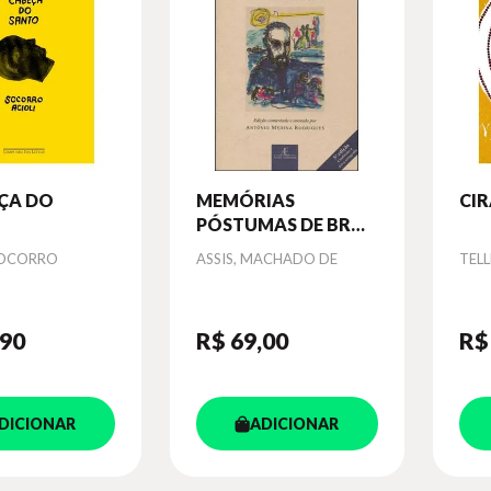
ÇA DO
MEMÓRIAS
CI
PÓSTUMAS DE BRÁS
CUBAS
Autor
Aut
SOCORRO
ASSIS, MACHADO DE
TELL
,90
R$ 69
,00
R$
DICIONAR
ADICIONAR