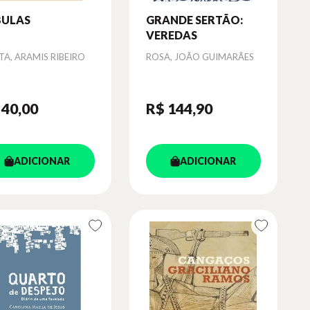
BULAS
GRANDE SERTÃO:
VEREDAS
or
Autor
A, ARAMIS RIBEIRO
ROSA, JOÃO GUIMARÃES
 40
,00
R$ 144
,90
ADICIONAR
ADICIONAR