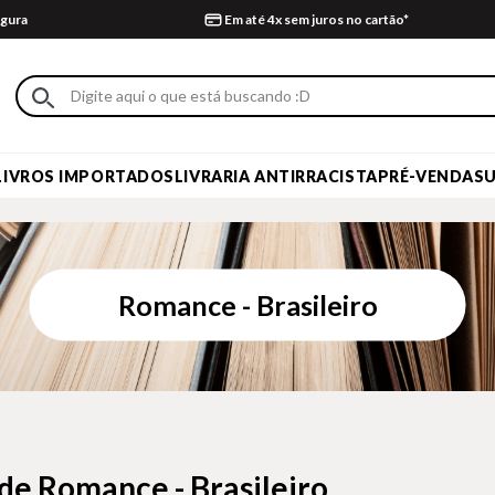
gura
Em até 4x sem juros no cartão*
LIVROS IMPORTADOS
LIVRARIA ANTIRRACISTA
PRÉ-VENDA
S
Romance - Brasileiro
 de Romance - Brasileiro