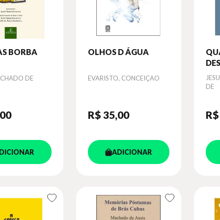
AS BORBA
OLHOS D ÁGUA
QU
DES
UM
Autor
Aut
JESU
ACHADO DE
EVARISTO, CONCEIÇAO
DE
,00
R$ 35
,00
R$
DICIONAR
ADICIONAR