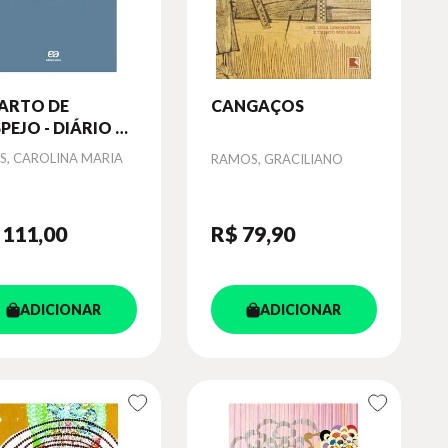
ARTO DE
CANGAÇOS
PEJO - DIÁRIO DE
A FAVELADA
or
S, CAROLINA MARIA
Autor
RAMOS, GRACILIANO
 111
,00
R$ 79
,90
ADICIONAR
ADICIONAR