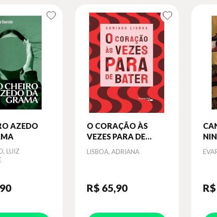
RO AZEDO
O CORAÇÃO ÀS
CA
AMA
VEZES PARA DE
NI
BATER
GR
, LUIZ
Autor
Aut
LISBOA, ADRIANA
EVA
E
,90
R$ 65
,90
R$