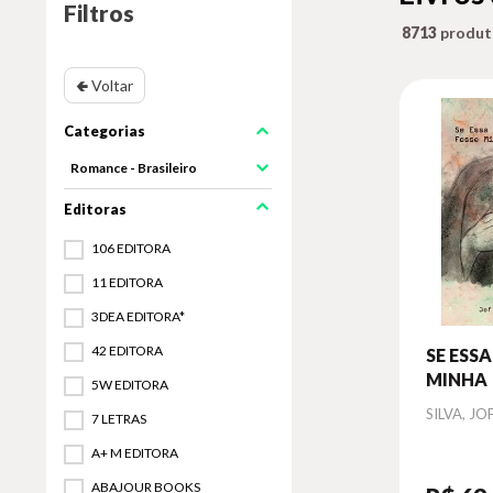
Filtros
8713
🢀 Voltar
Romance - Brasileiro
106 EDITORA
11 EDITORA
3DEA EDITORA*
42 EDITORA
SE ESS
MINHA
5W EDITORA
Autor
SILVA, JO
7 LETRAS
A+ M EDITORA
ABAJOUR BOOKS