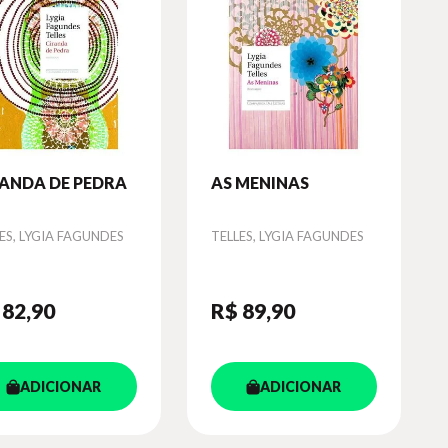
RANDA DE PEDRA
AS MENINAS
or
Autor
ES, LYGIA FAGUNDES
TELLES, LYGIA FAGUNDES
 82
,90
R$ 89
,90
ADICIONAR
ADICIONAR