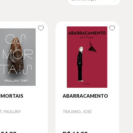
 IMORTAIS
ABARRACAMENTO
or
Autor
, PAULLINY
TRAJANO, JOSÉ