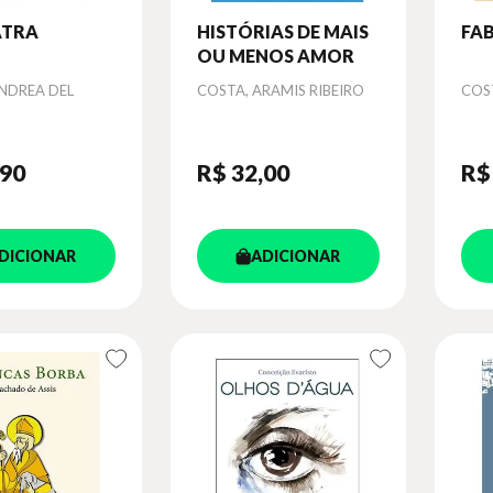
ATRA
HISTÓRIAS DE MAIS
FA
OU MENOS AMOR
Autor
Aut
NDREA DEL
COSTA, ARAMIS RIBEIRO
COST
,90
R$ 32
,00
R$
DICIONAR
ADICIONAR