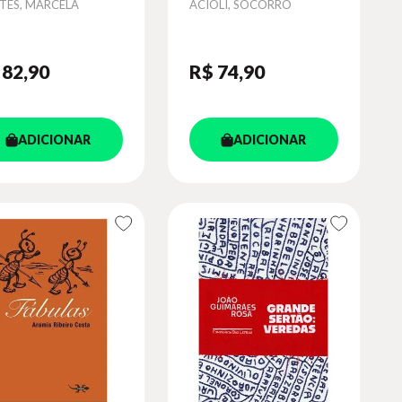
or
Autor
TÉS, MARCELA
ACIOLI, SOCORRO
 82
,90
R$ 74
,90
ADICIONAR
ADICIONAR