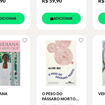
,90
R$ 59
,90
R$
DICIONAR
ADICIONAR
IANA
O PESO DO
VE
PÁSSARO MORTO
(NOVA EDIÇÃO)