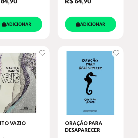
 84
,90
R$ 64
,90
ADICIONAR
ADICIONAR
NTO VAZIO
ORAÇÃO PARA
DESAPARECER