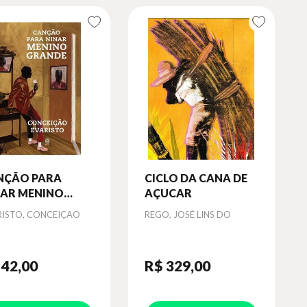
NÇÃO PARA
CICLO DA CANA DE
NAR MENINO
AÇUCAR
ANDE
or
Autor
RISTO, CONCEIÇAO
REGO, JOSÉ LINS DO
 42
,00
R$ 329
,00