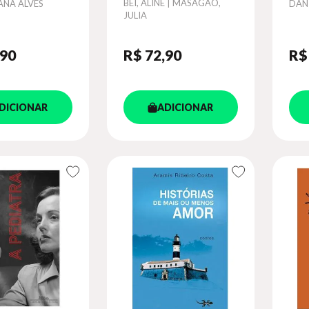
Autor
BEI, ALINE | MASAGÃO,
Aut
IANA ALVES
DAN
JULIA
,90
R$ 72
,90
R$
DICIONAR
ADICIONAR