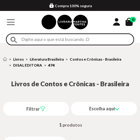
Compra 100% segura
Formas de entrega
Retire na loja
Eventos
Em até 4x sem juros no cartão*
0
Livros
Literatura Brasileira
Contos e Crônicas - Brasileira
DISAL EDITORA
474
Livros de Contos e Crônicas - Brasileira
Escolha aqui
Filtrar
1