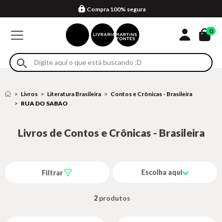
Compra 100% segura
Formas de entrega
Retire na loja
Eventos
Em até 4x sem juros no cartão*
0
Livros
Literatura Brasileira
Contos e Crônicas - Brasileira
RUA DO SABAO
Livros de Contos e Crônicas - Brasileira
Escolha aqui
Filtrar
2